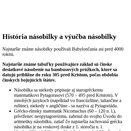
História násobilky a výučba násobilky
Najstaršie známe násobilky používali Babylončania asi pred 4000
rokmi.
Najstaršie známe tabuľky používajúce základ sú čínske
desiatkové násobenie na bambusových prúžkoch, ktoré sa
datujú približne do roku 305 pred Kristom, počas obdobia
čínskych bojujúcich štátov.
Násobilka sa niekedy pripisuje aj starogréckemu
matematikovi Pytagorasovi (570 – 495 pred Kristom). V
mnohých jazykoch (napríklad vo francúzštine, taliančine a
ruštine), niekedy v angličtine - sa nazýva aj Pytagoriáda.
Grécko-rímsky matematik Nicomachus (60 – 120 n. l.),
prívrženec neopytagoreizmu, zahrnul do svojho Úvodu do
aritmetiky násobilku, zatiaľ čo najstaršia zachovaná grécka
násobilka je na voskovej doske z 1. storočia n. l.