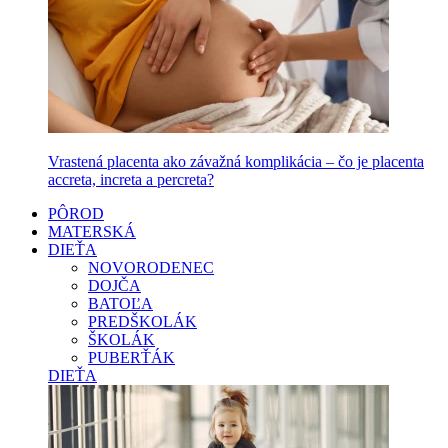
Vrastená placenta ako závažná komplikácia – čo je placenta
accreta, increta a percreta?
PÔROD
MATERSKÁ
DIEŤA
NOVORODENEC
DOJČA
BATOĽA
PREDŠKOLÁK
ŠKOLÁK
PUBERŤÁK
DIEŤA