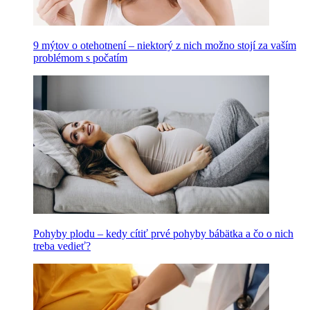
9 mýtov o otehotnení – niektorý z nich možno stojí za vaším
problémom s počatím
Pohyby plodu – kedy cítiť prvé pohyby bábätka a čo o nich
treba vedieť?