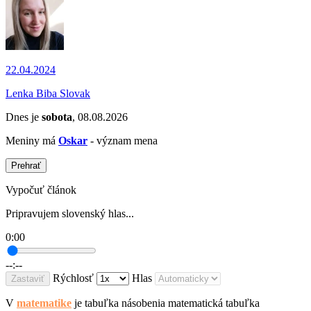
22.04.2024
Lenka Biba Slovak
Dnes je
sobota
, 08.08.2026
Meniny má
Oskar
- význam mena
Prehrať
Vypočuť článok
Pripravujem slovenský hlas...
0:00
--:--
Rýchlosť
Hlas
Zastaviť
V
matematike
je tabuľka násobenia matematická tabuľka