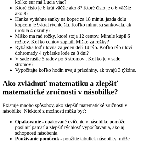
koľko eur má Lucia viac?
Ktoré číslo je 6 krát väčšie ako 8? Ktoré číslo je o 6 väčšie
ako 8?
Hanka vytiahne sánky na kopec za 18 minút. jazda dolu
kopcom je 9-krat rýchlejšia. Koľko minút sa sánkovala, ak
urobila 4 okruhy?
Miško má rád rožky, ktoré stoja 12 centov. Minule kúpil 6
rožkov. Koľko centov zaplatil Miško za rožky?
Rybárska loď ulovila za jeden deň 14 rýb. Koľko rýb uloví
dohromady 4 rybárske lode za 8 dní?
V sade rastie 5 radov po 5 stromov . Koľko je v sade
stromov?
Vypočítajte koľko hodín trvajú prázdniny, ak trvajú 3 týždne.
Ako zvládnuť matematiku a zlepšiť
matematické zručnosti v násobilke?
Existuje mnoho spôsobov, ako zlepšiť matematické zručnosti v
násobilke. Niektoré z možností môžu byť:
Opakovanie
- opakované cvičenie v násobilke pomôže
posilniť pamäť a zlepšiť rýchlosť vypočítavania, ako aj
schopnosti násobenia.
Používanie pomôcok
- použitie tabuliek násobilky môže