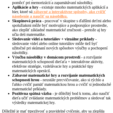
pomôcť pri memorizácii a zapamätávaní násobilky.
Aplikácie a hry
- existuje mnoho matematických aplikácií a
hier, ktoré sú
zábavné a interaktívne spôsoby, ako cvičiť
násobenie a naučiť sa násobilku.
Skupinová práca
- pracovať v skupine s ďalšími deťmi alebo
spolužiakmi môže byť motivujúce a podporujúce prostredie,
ako zlepšiť základné matematické zručnosti - pretože aj hry
učia deti matematike.
Sledovanie videí a tutoriálov + vizuálne príklady
-
sledovanie videí alebo online tutoriálov môže tiež byť
užitočné pri skúmaní nových spôsobov výučby a pochopení
násobilky.
Výučba násobilky v domácom prostredí
- a rozvíjanie
matematických schopností dieťaťa + interaktívne aktivity,
efektívne stratégie, vzdelávacie hry a praktické tipy
matematických operácií.
Zábavné matematické hry a rozvíjanie matematických
schopností hrou
- neustále precvičovanie, ako si rýchlo a
ľahko cvičiť pamäť matematickou hrou a cvičiť si jednoduché
matematické príklady.
Pozitívna spätná väzba
- je dôležitý bod k tomu, ako naučiť
dieťa učiť zvládanie matematických problémov a sledovať tak
výsledky matematickej hry.
Dôležité je mať trpezlivosť a pravidelné cvičenie, aby sa zlepšila