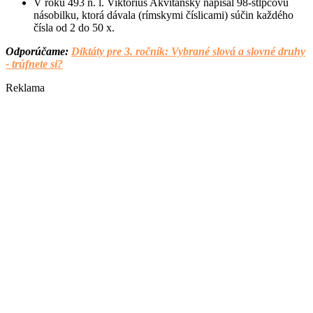
V roku 493 n. l. Viktorius Akvitánsky napísal 98-stĺpcovú
násobilku, ktorá dávala (rímskymi číslicami) súčin každého
čísla od 2 do 50 x.
Odporúčame:
Diktáty pre 3. ročník: Vybrané slová a slovné druhy
- trúfnete si?
Reklama