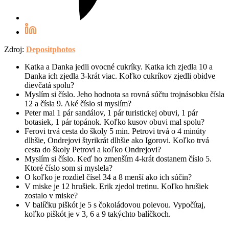
Zdroj:
Depositphotos
Katka a Danka jedli ovocné cukríky. Katka ich zjedla 10 a
Danka ich zjedla 3-krát viac. Koľko cukríkov zjedli obidve
dievčatá spolu?
Myslím si číslo. Jeho hodnota sa rovná súčtu trojnásobku čísla
12 a čísla 9. Aké číslo si myslím?
Peter mal 1 pár sandálov, 1 pár turistickej obuvi, 1 pár
botasiek, 1 pár topánok. Koľko kusov obuvi mal spolu?
Ferovi trvá cesta do školy 5 min. Petrovi trvá o 4 minúty
dlhšie, Ondrejovi štyrikrát dlhšie ako Igorovi. Koľko trvá
cesta do školy Petrovi a koľko Ondrejovi?
Myslím si číslo. Keď ho zmenším 4-krát dostanem číslo 5.
Ktoré číslo som si myslela?
O koľko je rozdiel čísel 34 a 8 menší ako ich súčin?
V miske je 12 hrušiek. Erik zjedol tretinu. Koľko hrušiek
zostalo v miske?
V balíčku piškót je 5 s čokoládovou polevou. Vypočítaj,
koľko piškót je v 3, 6 a 9 takýchto balíčkoch.