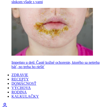
slnkom všade s vami
Impetigo u detí: Časté kožné ochorenie, ktorého sa netreba
báť, no treba ho riešiť
ZDRAVIE
RECEPTY
DOMÁCNOSŤ
VÝCHOVA
RODINA
KALKULAČKY