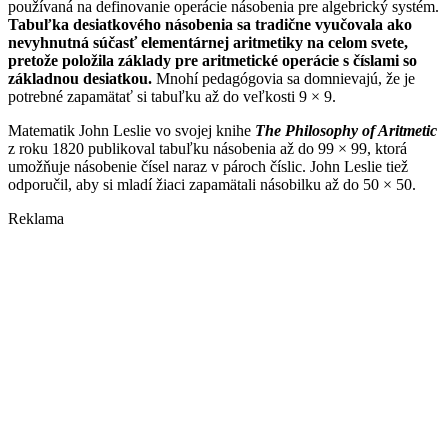
používaná na definovanie operácie násobenia pre algebrický systém.
Tabuľka desiatkového násobenia sa tradične vyučovala ako
nevyhnutná súčasť elementárnej aritmetiky na celom svete,
pretože položila základy pre aritmetické operácie s číslami so
základnou desiatkou.
Mnohí pedagógovia sa domnievajú, že je
potrebné zapamätať si tabuľku až do veľkosti 9 × 9.
Matematik John Leslie vo svojej knihe
The Philosophy of Aritmetic
z roku 1820 publikoval tabuľku násobenia až do 99 × 99, ktorá
umožňuje násobenie čísel naraz v pároch číslic. John Leslie tiež
odporučil, aby si mladí žiaci zapamätali násobilku až do 50 × 50.
Reklama