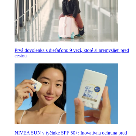
Prvá dovolenka s dieťaťom: 9 vecí, ktoré si premyslieť pred
cestou
NIVEA SUN v tyčinke SPF 50+: Inovatívna ochrana pred