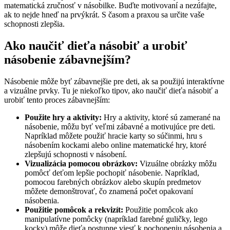
matematická zručnosť v násobilke. Buďte motivovaní a nezúfajte,
ak to nejde hneď na prvýkrát. S časom a praxou sa určite vaše
schopnosti zlepšia.
Ako naučiť dieťa násobiť a urobiť
násobenie zábavnejším?
Násobenie môže byť zábavnejšie pre deti, ak sa použijú interaktívne
a vizuálne prvky. Tu je niekoľko tipov, ako naučiť dieťa násobiť a
urobiť tento proces zábavnejším:
Použite hry a aktivity:
Hry a aktivity, ktoré sú zamerané na
násobenie, môžu byť veľmi zábavné a motivujúce pre deti.
Napríklad môžete použiť hracie karty so súčinmi, hru s
násobením kockami alebo online matematické hry, ktoré
zlepšujú schopnosti v násobení.
Vizualizácia pomocou obrázkov:
Vizuálne obrázky môžu
pomôcť deťom lepšie pochopiť násobenie. Napríklad,
pomocou farebných obrázkov alebo skupín predmetov
môžete demonštrovať, čo znamená počet opakovaní
násobenia.
Použitie pomôcok a rekvizít:
Použitie pomôcok ako
manipulatívne pomôcky (napríklad farebné guličky, lego
kocky) môže dieťa postupne viesť k pochopeniu násobenia a