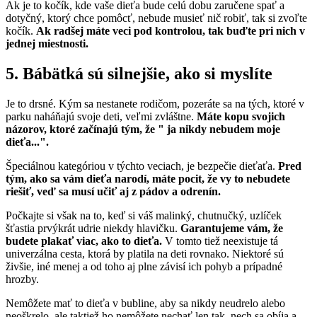
Ak je to kočík, kde vaše dieťa bude celú dobu zaručene spať a
dotyčný, ktorý chce pomôcť, nebude musieť nič robiť, tak si zvoľte
kočík.
Ak radšej máte veci pod kontrolou, tak buďte pri nich v
jednej miestnosti.
5. Bábätká sú silnejšie, ako si myslíte
Je to drsné. Kým sa nestanete rodičom, pozeráte sa na tých, ktoré v
parku naháňajú svoje deti, veľmi zvláštne.
Máte kopu svojich
názorov, ktoré začínajú tým, že " ja nikdy nebudem moje
dieťa...".
Špeciálnou kategóriou v týchto veciach, je bezpečie dieťaťa.
Pred
tým, ako sa vám dieťa narodí, máte pocit, že vy to nebudete
riešiť, veď sa musí učiť aj z pádov a odrenín.
Počkajte si však na to, keď si váš malinký, chutnučký, uzlíček
šťastia prvýkrát udrie niekdy hlavičku.
Garantujeme vám, že
budete plakať viac, ako to dieťa.
V tomto tiež neexistuje tá
univerzálna cesta, ktorá by platila na deti rovnako. Niektoré sú
živšie, iné menej a od toho aj plne závisí ich pohyb a prípadné
hrozby.
Nemôžete mať to dieťa v bubline, aby sa nikdy neudrelo alebo
neoškrelo, ale taktiež ho nemôžete nechať len tak, nech sa obíja a