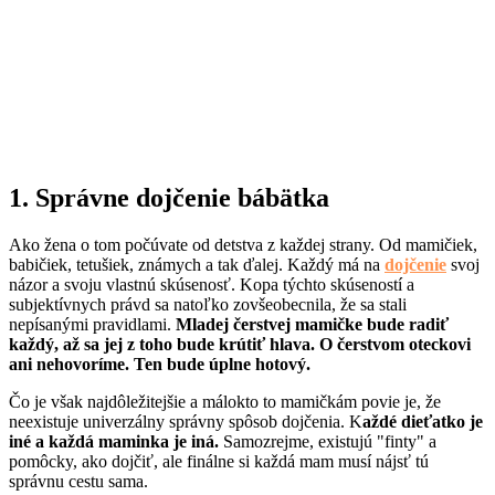
1. Správne dojčenie bábätka
Ako žena o tom počúvate od detstva z každej strany. Od mamičiek,
babičiek, tetušiek, známych a tak ďalej. Každý má na
dojčenie
svoj
názor a svoju vlastnú skúsenosť. Kopa týchto skúseností a
subjektívnych právd sa natoľko zovšeobecnila, že sa stali
nepísanými pravidlami.
Mladej čerstvej mamičke bude radiť
každý, až sa jej z toho bude krútiť hlava. O čerstvom oteckovi
ani nehovoríme. Ten bude úplne hotový.
Čo je však najdôležitejšie a málokto to mamičkám povie je, že
neexistuje univerzálny správny spôsob dojčenia. K
aždé dieťatko je
iné a každá maminka je iná.
Samozrejme, existujú "finty" a
pomôcky, ako dojčiť, ale finálne si každá mam musí nájsť tú
správnu cestu sama.