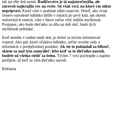
tak asi ešte deti nemá.
Rodičovstvo je tá najnáročnejšia, ale
zároveň najkrajšia vec na svete. Sú však veci, na ktoré vás nikto
nepripraví.
Ktoré vám v podstate nikto nepovie. Hneď, ako svoje
čerstvo narodené bábätko držíte v rukách po prvý krát, tak okrem
euforických emócií, vám v hlave začne víriť milión myšlienok.
Postupne, ako bude dieťatko zo dňa na deň rásť, bude tých
myšlienok pribúdať.
Keď nemáte v rodine malé deti, je dobré sa trochu informovať
vopred. Ako pár, ktorý očakáva bábätko, určite oceníte rady a
informácie z predpôrodnej poradne.
Ak ste to pokladali za blbosť,
skúste sa nad tým zamyslieť, lebo keď sa to dieťatko narodí,
budete už všetko riešiť za behu.
Týchto 7 vecí pochopíte a naplno
prežijete, až keď sa vám dieťatko narodí.
Reklama