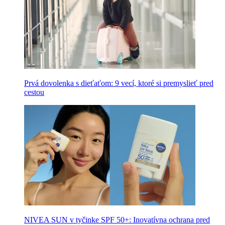
Prvá dovolenka s dieťaťom: 9 vecí, ktoré si premyslieť pred
cestou
NIVEA SUN v tyčinke SPF 50+: Inovatívna ochrana pred