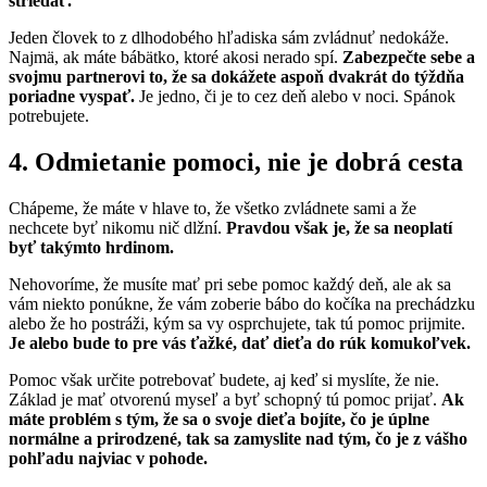
striedať.
Jeden človek to z dlhodobého hľadiska sám zvládnuť nedokáže.
Najmä, ak máte bábätko, ktoré akosi nerado spí.
Zabezpečte sebe a
svojmu partnerovi to, že sa dokážete aspoň dvakrát do týždňa
poriadne vyspať.
Je jedno, či je to cez deň alebo v noci. Spánok
potrebujete.
4. Odmietanie pomoci, nie je dobrá cesta
Chápeme, že máte v hlave to, že všetko zvládnete sami a že
nechcete byť nikomu nič dlžní.
Pravdou však je, že sa neoplatí
byť takýmto hrdinom.
Nehovoríme, že musíte mať pri sebe pomoc každý deň, ale ak sa
vám niekto ponúkne, že vám zoberie bábo do kočíka na prechádzku
alebo že ho postráži, kým sa vy osprchujete, tak tú pomoc prijmite.
Je alebo bude to pre vás ťažké, dať dieťa do rúk komukoľvek.
Pomoc však určite potrebovať budete, aj keď si myslíte, že nie.
Základ je mať otvorenú myseľ a byť schopný tú pomoc prijať.
Ak
máte problém s tým, že sa o svoje dieťa bojíte, čo je úplne
normálne a prirodzené, tak sa zamyslite nad tým, čo je z vášho
pohľadu najviac v pohode.