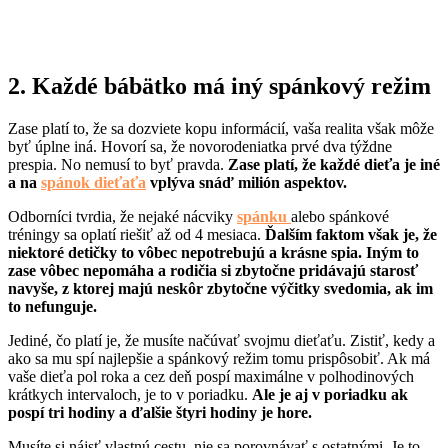
2. Každé bábätko má iný spánkový režim
Zase platí to, že sa dozviete kopu informácií, vaša realita však môže
byť úplne iná. Hovorí sa, že novorodeniatka prvé dva týždne
prespia. No nemusí to byť pravda.
Zase platí, že každé dieťa je iné
a na
spánok dieťaťa
vplýva snáď milión aspektov.
Odborníci tvrdia, že nejaké nácviky
spánku
alebo spánkové
tréningy sa oplatí riešiť až od 4 mesiaca.
Ďalším faktom však je, že
niektoré detičky to vôbec nepotrebujú a krásne spia. Iným to
zase vôbec nepomáha a rodičia si zbytočne pridávajú starosť
navyše, z ktorej majú neskôr zbytočne výčitky svedomia, ak im
to nefunguje.
Jediné, čo platí je, že musíte načúvať svojmu dieťaťu. Zistiť, kedy a
ako sa mu spí najlepšie a spánkový režim tomu prispôsobiť. Ak má
vaše dieťa pol roka a cez deň pospí maximálne v polhodinových
krátkych intervaloch, je to v poriadku.
Ale je aj v poriadku ak
pospí tri hodiny a ďalšie štyri hodiny je hore.
Musíte si nájsť vlastnú cestu, nie sa porovnávať s ostatnými. Je to