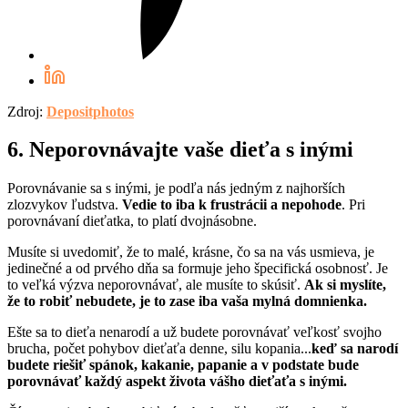
Zdroj:
Depositphotos
6. Neporovnávajte vaše dieťa s inými
Porovnávanie sa s inými, je podľa nás jedným z najhorších
zlozvykov ľudstva.
Vedie to iba k frustrácii a nepohode
. Pri
porovnávaní dieťatka, to platí dvojnásobne.
Musíte si uvedomiť, že to malé, krásne, čo sa na vás usmieva, je
jedinečné a od prvého dňa sa formuje jeho špecifická osobnosť. Je
to veľká výzva neporovnávať, ale musíte to skúsiť.
Ak si myslíte,
že to robiť nebudete, je to zase iba vaša mylná domnienka.
Ešte sa to dieťa nenarodí a už budete porovnávať veľkosť svojho
brucha, počet pohybov dieťaťa denne, silu kopania...
keď sa narodí
budete riešiť spánok, kakanie, papanie a v podstate bude
porovnávať každý aspekt života vášho dieťaťa s inými.