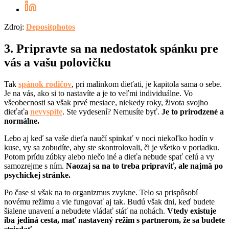
Zdroj:
Depositphotos
3. Pripravte sa na nedostatok spánku pre
vás a vašu polovičku
Tak
spánok rodičov
, pri malinkom dieťati, je kapitola sama o sebe.
Je na vás, ako si to nastavíte a je to veľmi individuálne. Vo
všeobecnosti sa však prvé mesiace, niekedy roky, života svojho
dieťaťa
nevyspíte
. Ste vydesení? Nemusíte byť.
Je to prirodzené a
normálne.
Lebo aj keď sa vaše dieťa naučí spinkať v noci niekoľko hodín v
kuse, vy sa zobudíte, aby ste skontrolovali, či je všetko v poriadku.
Potom prídu zúbky alebo niečo iné a dieťa nebude spať celú a vy
samozrejme s ním.
Naozaj sa na to treba pripraviť, ale najmä po
psychickej stránke.
Po čase si však na to organizmus zvykne. Telo sa prispôsobí
novému režimu a vie fungovať aj tak. Budú však dni, keď budete
šialene unavení a nebudete vládať stáť na nohách.
Vtedy existuje
iba jediná cesta, mať nastavený režim s partnerom, že sa budete