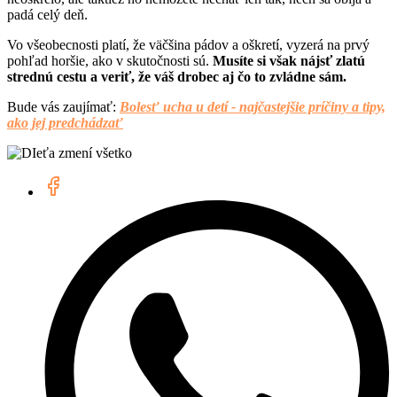
padá celý deň.
Vo všeobecnosti platí, že väčšina pádov a oškretí, vyzerá na prvý
pohľad horšie, ako v skutočnosti sú.
Musíte si však nájsť zlatú
strednú cestu a veriť, že váš drobec aj čo to zvládne sám.
Bude vás zaujímať:
Bolesť ucha u detí - najčastejšie príčiny a tipy,
ako jej predchádzať