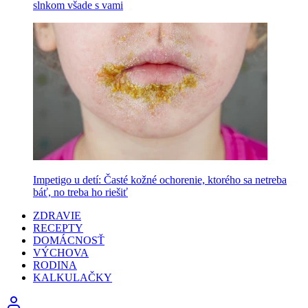
slnkom všade s vami
Impetigo u detí: Časté kožné ochorenie, ktorého sa netreba
báť, no treba ho riešiť
ZDRAVIE
RECEPTY
DOMÁCNOSŤ
VÝCHOVA
RODINA
KALKULAČKY