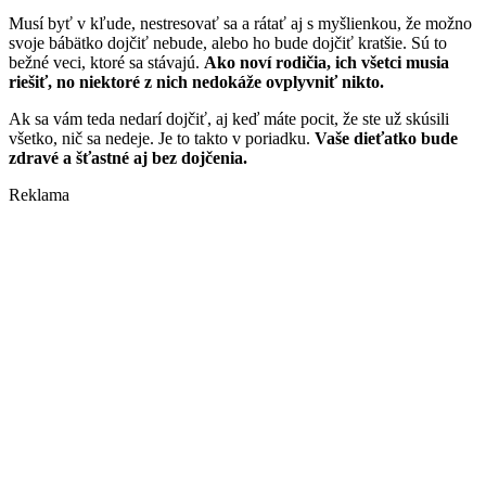
Musí byť v kľude, nestresovať sa a rátať aj s myšlienkou, že možno
svoje bábätko dojčiť nebude, alebo ho bude dojčiť kratšie. Sú to
bežné veci, ktoré sa stávajú.
Ako noví rodičia, ich všetci musia
riešiť, no niektoré z nich nedokáže ovplyvniť nikto.
Ak sa vám teda nedarí dojčiť, aj keď máte pocit, že ste už skúsili
všetko, nič sa nedeje. Je to takto v poriadku.
Vaše dieťatko bude
zdravé a šťastné aj bez dojčenia.
Reklama