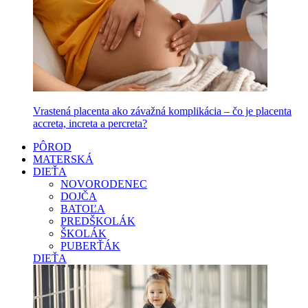
Vrastená placenta ako závažná komplikácia – čo je placenta
accreta, increta a percreta?
PÔROD
MATERSKÁ
DIEŤA
NOVORODENEC
DOJČA
BATOĽA
PREDŠKOLÁK
ŠKOLÁK
PUBERŤÁK
DIEŤA