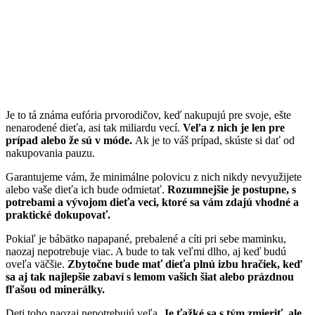
Je to tá známa eufória prvorodičov, keď nakupujú pre svoje, ešte
nenarodené dieťa, asi tak miliardu vecí.
Veľa z nich je len pre
prípad alebo že sú v móde.
Ak je to váš prípad, skúste si dať od
nakupovania pauzu.
Garantujeme vám, že minimálne polovicu z nich nikdy nevyužijete
alebo vaše dieťa ich bude odmietať.
Rozumnejšie je postupne, s
potrebami a vývojom dieťa veci, ktoré sa vám zdajú vhodné a
praktické dokupovať.
Pokiaľ je bábätko napapané, prebalené a cíti pri sebe maminku,
naozaj nepotrebuje viac. A bude to tak veľmi dlho, aj keď budú
oveľa väčšie.
Zbytočne bude mať dieťa plnú izbu hračiek, keď
sa aj tak najlepšie zabaví s lemom vašich šiat alebo prázdnou
fľašou od minerálky.
Deti toho naozaj nepotrebujú veľa.
Je ťažké sa s tým zmieriť, ale