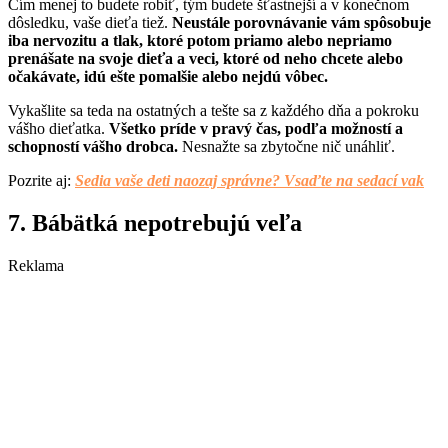
Čím menej to budete robiť, tým budete šťastnejší a v konečnom
dôsledku, vaše dieťa tiež.
Neustále porovnávanie vám spôsobuje
iba nervozitu a tlak, ktoré potom priamo alebo nepriamo
prenášate na svoje dieťa a veci, ktoré od neho chcete alebo
očakávate, idú ešte pomalšie alebo nejdú vôbec.
Vykašlite sa teda na ostatných a tešte sa z každého dňa a pokroku
vášho dieťatka.
Všetko príde v pravý čas, podľa možností a
schopností vášho drobca.
Nesnažte sa zbytočne nič unáhliť.
Pozrite aj:
Sedia vaše deti naozaj správne? Vsaďte na sedací vak
7. Bábätká nepotrebujú veľa
Reklama