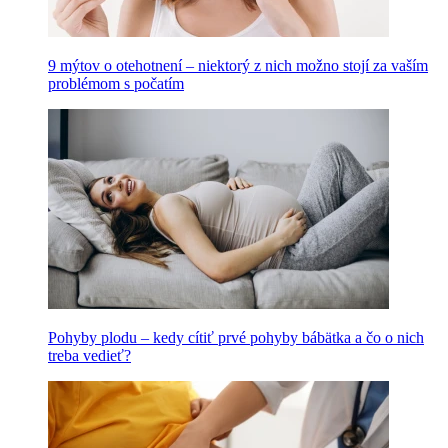
9 mýtov o otehotnení – niektorý z nich možno stojí za vaším
problémom s počatím
Pohyby plodu – kedy cítiť prvé pohyby bábätka a čo o nich
treba vedieť?