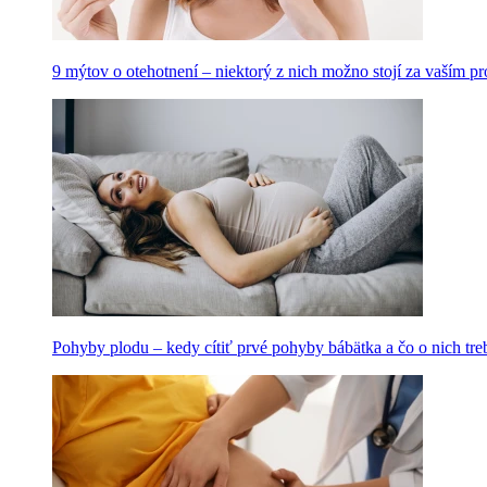
9 mýtov o otehotnení – niektorý z nich možno stojí za vaším 
Pohyby plodu – kedy cítiť prvé pohyby bábätka a čo o nich tre