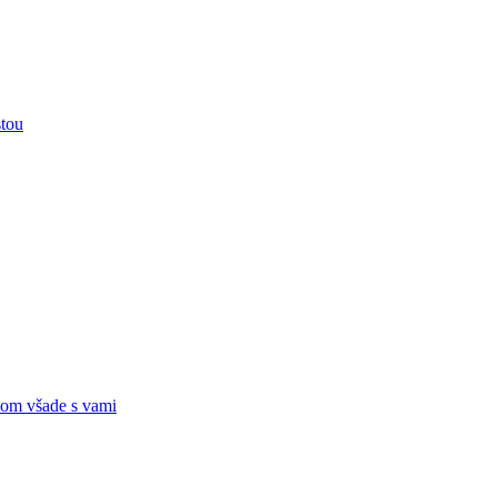
stou
om všade s vami