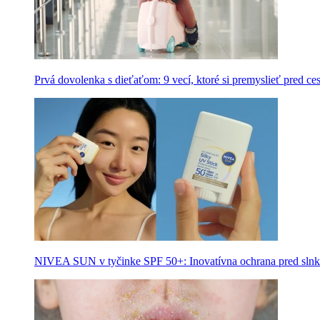
Prvá dovolenka s dieťaťom: 9 vecí, ktoré si premyslieť pred ce
NIVEA SUN v tyčinke SPF 50+: Inovatívna ochrana pred slnk