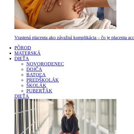
Vrastená placenta ako závažná komplikácia – čo je placenta accr
PÔROD
MATERSKÁ
DIEŤA
NOVORODENEC
DOJČA
BATOĽA
PREDŠKOLÁK
ŠKOLÁK
PUBERŤÁK
DIEŤA