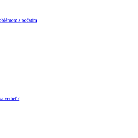
problémom s počatím
ba vedieť?