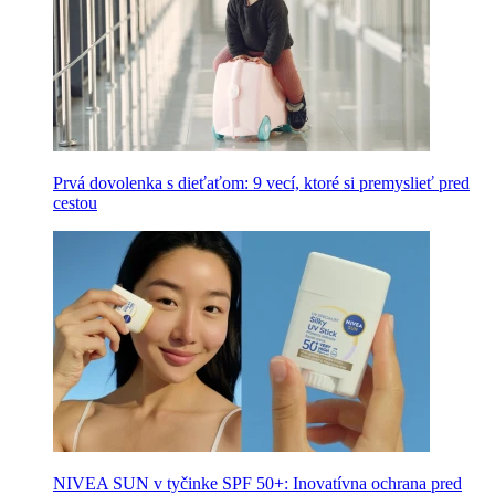
Prvá dovolenka s dieťaťom: 9 vecí, ktoré si premyslieť pred
cestou
NIVEA SUN v tyčinke SPF 50+: Inovatívna ochrana pred