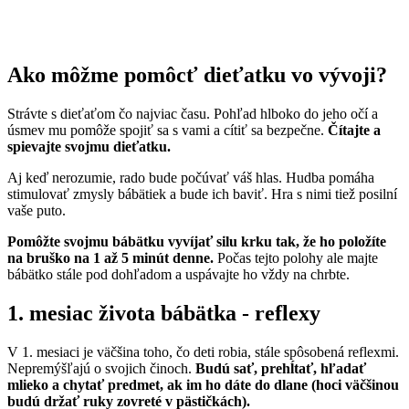
Ako môžme pomôcť dieťatku vo vývoji?
Strávte s dieťaťom čo najviac času. Pohľad hlboko do jeho očí a
úsmev mu pomôže spojiť sa s vami a cítiť sa bezpečne.
Čítajte a
spievajte svojmu dieťatku.
Aj keď nerozumie, rado bude počúvať váš hlas. Hudba pomáha
stimulovať zmysly bábätiek a bude ich baviť. Hra s nimi tiež posilní
vaše puto.
Pomôžte svojmu bábätku vyvíjať silu krku tak, že ho položíte
na bruško na 1 až 5 minút denne.
Počas tejto polohy ale majte
bábätko stále pod dohľadom a uspávajte ho vždy na chrbte.
1. mesiac života bábätka - reflexy
V 1. mesiaci je väčšina toho, čo deti robia, stále spôsobená reflexmi.
Nepremýšľajú o svojich činoch.
Budú sať, prehĺtať, hľadať
mlieko a chytať predmet, ak im ho dáte do dlane (hoci väčšinou
budú držať ruky zovreté v pästičkách).