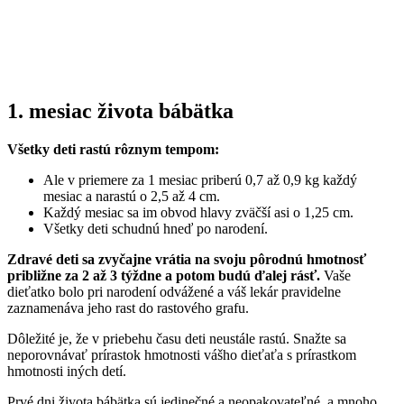
1. mesiac života bábätka
Všetky deti rastú rôznym tempom:
Ale v priemere za 1 mesiac priberú 0,7 až 0,9 kg každý
mesiac a narastú o 2,5 až 4 cm.
Každý mesiac sa im obvod hlavy zväčší asi o 1,25 cm.
Všetky deti schudnú hneď po narodení.
Zdravé deti sa zvyčajne vrátia na svoju pôrodnú hmotnosť
približne za 2 až 3 týždne a potom budú ďalej rásť.
Vaše
dieťatko bolo pri narodení odvážené a váš lekár pravidelne
zaznamenáva jeho rast do rastového grafu.
Dôležité je, že v priebehu času deti neustále rastú. Snažte sa
neporovnávať prírastok hmotnosti vášho dieťaťa s prírastkom
hmotnosti iných detí.
Prvé dni života bábätka sú jedinečné a neopakovateľné, a mnoho