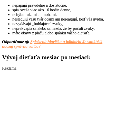
nepapajú pravidelne a dostatočne,
spia oveľa viac ako 16 hodín denne,
nehýbu rukami ani nohami,
nesledujú vašu tvár očami ani nereagujú, keď vás uvidia,
nevydávajú „bublajúce" zvuky,
neprekvapia sa alebo sa nezdá, že by počuli zvuky,
máte obavy z plaču alebo spánku vášho dieťaťa.
Odporúčame aj:
Sploštená hlavička u bábätiek: Je vankúšik
naozaj správna voľba?
Vývoj dieťaťa mesiac po mesiaci:
Reklama