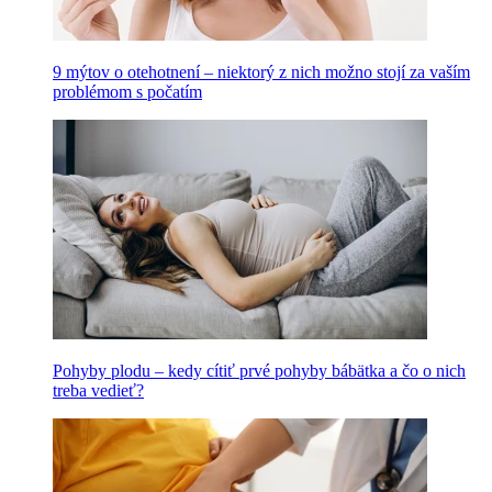
9 mýtov o otehotnení – niektorý z nich možno stojí za vaším
problémom s počatím
Pohyby plodu – kedy cítiť prvé pohyby bábätka a čo o nich
treba vedieť?