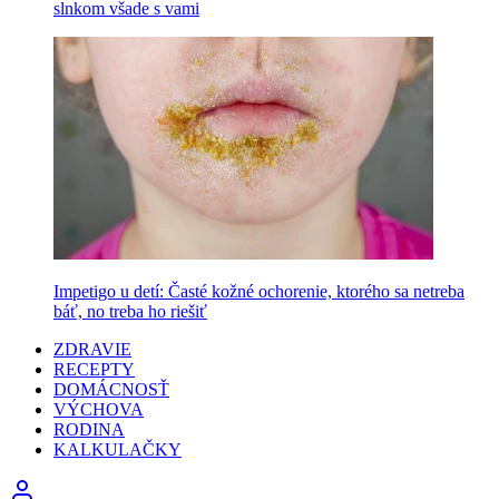
slnkom všade s vami
Impetigo u detí: Časté kožné ochorenie, ktorého sa netreba
báť, no treba ho riešiť
ZDRAVIE
RECEPTY
DOMÁCNOSŤ
VÝCHOVA
RODINA
KALKULAČKY