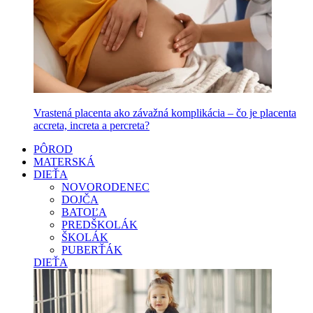
Vrastená placenta ako závažná komplikácia – čo je placenta
accreta, increta a percreta?
PÔROD
MATERSKÁ
DIEŤA
NOVORODENEC
DOJČA
BATOĽA
PREDŠKOLÁK
ŠKOLÁK
PUBERŤÁK
DIEŤA