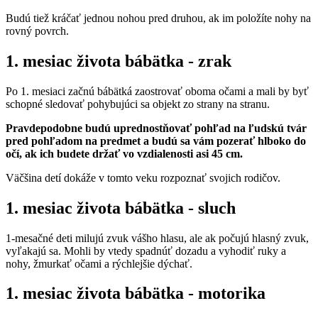
Budú tiež kráčať jednou nohou pred druhou, ak im položíte nohy na
rovný povrch.
1. mesiac života bábätka - zrak
Po 1. mesiaci začnú bábätká zaostrovať oboma očami a mali by byť
schopné sledovať pohybujúci sa objekt zo strany na stranu.
Pravdepodobne budú uprednostňovať pohľad na ľudskú tvár
pred pohľadom na predmet a budú sa vám pozerať hlboko do
očí, ak ich budete držať vo vzdialenosti asi 45 cm.
Väčšina detí dokáže v tomto veku rozpoznať svojich rodičov.
1. mesiac života bábätka - sluch
1-mesačné deti milujú zvuk vášho hlasu, ale ak počujú hlasný zvuk,
vyľakajú sa. Mohli by vtedy spadnúť dozadu a vyhodiť ruky a
nohy, žmurkať očami a rýchlejšie dýchať.
1. mesiac života bábätka - motorika