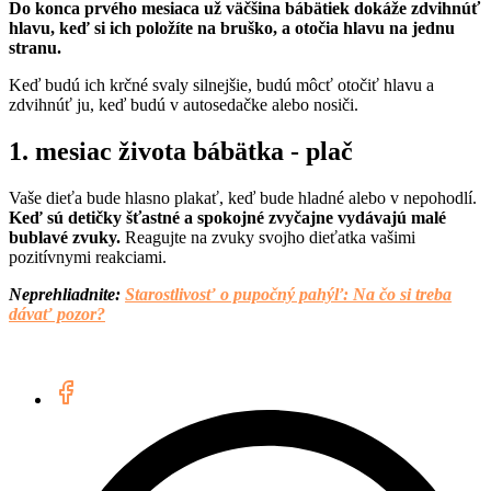
Do konca prvého mesiaca už väčšina bábätiek dokáže zdvihnúť
hlavu, keď si ich položíte na bruško, a otočia hlavu na jednu
stranu.
Keď budú ich krčné svaly silnejšie, budú môcť otočiť hlavu a
zdvihnúť ju, keď budú v autosedačke alebo nosiči.
1. mesiac života bábätka - plač
Vaše dieťa bude hlasno plakať, keď bude hladné alebo v nepohodlí.
Keď sú detičky šťastné a spokojné zvyčajne vydávajú malé
bublavé zvuky.
Reagujte na zvuky svojho dieťatka vašimi
pozitívnymi reakciami.
Neprehliadnite:
Starostlivosť o pupočný pahýľ: Na čo si treba
dávať pozor?