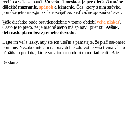
rýchlo a veľa sa naučí.
Vo veku 1 mesiaca je pre dieťa skutočne
dôležité maznanie,
spánok
a kŕmenie.
Čas, ktorý s nim strávite,
pomôže jeho mozgu rásť a rozvíjať sa, keď začne spoznávať svet.
Vaše dieťatko bude pravdepodobne v tomto období
veľa plakať
.
Často je to preto, že je hladné alebo má špinavú plienku.
Avšak,
deti často plačú bez zjavného dôvodu.
Dajte im veľa lásky, aby ste ich utešili a pamätajte, že plač nakoniec
pominie. Nezabudnite ani na pravidelné zdravotné vyšetrenia vášho
bábätka u pediatra, ktoré sú v tomto období mimoriadne dôležité.
Reklama