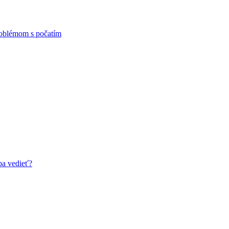
problémom s počatím
ba vedieť?