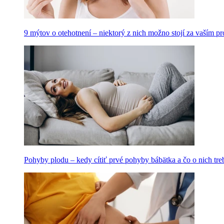
9 mýtov o otehotnení – niektorý z nich možno stojí za vaším 
Pohyby plodu – kedy cítiť prvé pohyby bábätka a čo o nich tre