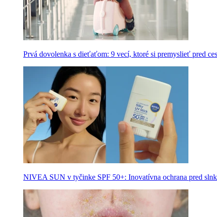
Prvá dovolenka s dieťaťom: 9 vecí, ktoré si premyslieť pred ce
NIVEA SUN v tyčinke SPF 50+: Inovatívna ochrana pred slnk