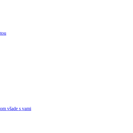
stou
om všade s vami