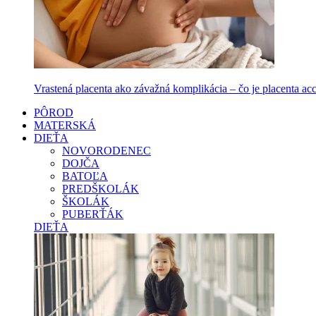
Vrastená placenta ako závažná komplikácia – čo je placenta accr
PÔROD
MATERSKÁ
DIEŤA
NOVORODENEC
DOJČA
BATOĽA
PREDŠKOLÁK
ŠKOLÁK
PUBERŤÁK
DIEŤA