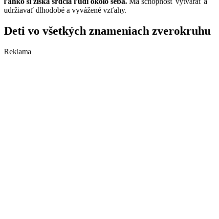
ľahko si získa srdcia ľudí okolo seba.
Má schopnosť vytvárať a
udržiavať dlhodobé a vyvážené vzťahy.
Deti vo všetkých znameniach zverokruhu
Reklama