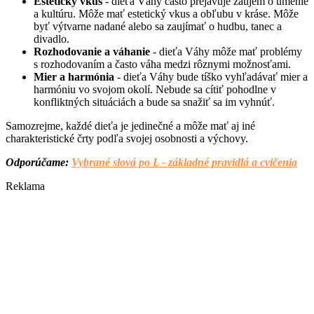
Estetický vkus
- dieťa Váhy často prejavuje záujem o umenie
a kultúru. Môže mať estetický vkus a obľubu v kráse. Môže
byť výtvarne nadané alebo sa zaujímať o hudbu, tanec a
divadlo.
Rozhodovanie a váhanie
- dieťa Váhy môže mať problémy
s rozhodovaním a často váha medzi rôznymi možnosťami.
Mier a harmónia
- dieťa Váhy bude tíško vyhľadávať mier a
harmóniu vo svojom okolí. Nebude sa cítiť pohodlne v
konfliktných situáciách a bude sa snažiť sa im vyhnúť.
Samozrejme, každé dieťa je jedinečné a môže mať aj iné
charakteristické črty podľa svojej osobnosti a výchovy.
Odporúčame:
Vybrané slová po L - základné pravidlá a cvičenia
Reklama