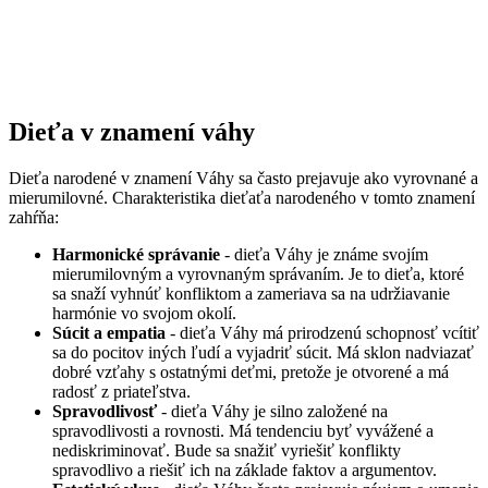
Dieťa v znamení váhy
Dieťa narodené v znamení Váhy sa často prejavuje ako vyrovnané a
mierumilovné. Charakteristika dieťaťa narodeného v tomto znamení
zahŕňa:
Harmonické správanie
- dieťa Váhy je známe svojím
mierumilovným a vyrovnaným správaním. Je to dieťa, ktoré
sa snaží vyhnúť konfliktom a zameriava sa na udržiavanie
harmónie vo svojom okolí.
Súcit a empatia
- dieťa Váhy má prirodzenú schopnosť vcítiť
sa do pocitov iných ľudí a vyjadriť súcit. Má sklon nadviazať
dobré vzťahy s ostatnými deťmi, pretože je otvorené a má
radosť z priateľstva.
Spravodlivosť
- dieťa Váhy je silno založené na
spravodlivosti a rovnosti. Má tendenciu byť vyvážené a
nediskriminovať. Bude sa snažiť vyriešiť konflikty
spravodlivo a riešiť ich na základe faktov a argumentov.