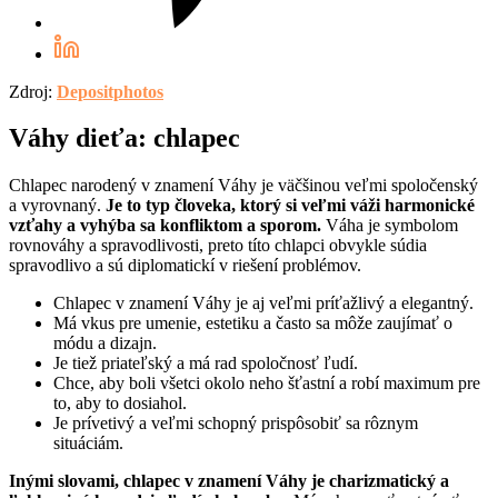
Zdroj:
Depositphotos
Váhy dieťa: chlapec
Chlapec narodený v znamení Váhy je väčšinou veľmi spoločenský
a vyrovnaný.
Je to typ človeka, ktorý si veľmi váži harmonické
vzťahy a vyhýba sa konfliktom a sporom.
Váha je symbolom
rovnováhy a spravodlivosti, preto títo chlapci obvykle súdia
spravodlivo a sú diplomatickí v riešení problémov.
Chlapec v znamení Váhy je aj veľmi príťažlivý a elegantný.
Má vkus pre umenie, estetiku a často sa môže zaujímať o
módu a dizajn.
Je tiež priateľský a má rad spoločnosť ľudí.
Chce, aby boli všetci okolo neho šťastní a robí maximum pre
to, aby to dosiahol.
Je prívetivý a veľmi schopný prispôsobiť sa rôznym
situáciám.
Inými slovami, chlapec v znamení Váhy je charizmatický a