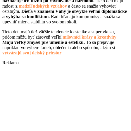
naznačuje ich túžbu po rovnováhe a harmónii.
Tieto deti majú
radosť z
medziľudských vzťahov
a často sa snažia vyhovieť
ostatným.
Dieťa v znamení Váhy je obvykle veľmi diplomatické
a vyhýba sa konfliktom.
Radi hľadajú kompromisy a snažia sa
upevniť mier a stabilitu vo svojom okolí.
Tieto deti majú tiež väčšie tendencie k estetike a super vkusu,
pričom môžu byť zároveň veľkí
milovníci krásy a kreativity
.
Majú veľký zmysel pre umenie a estetiku.
To sa prejavuje
napríklad vo výbere farieb, oblečenia alebo spôsobu, akým si
vytvárajú svoj detský priestor
.
Reklama