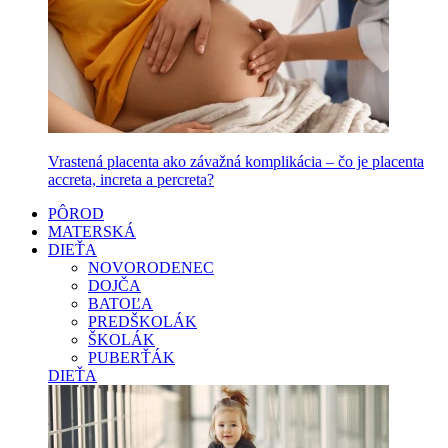
Vrastená placenta ako závažná komplikácia – čo je placenta
accreta, increta a percreta?
PÔROD
MATERSKÁ
DIEŤA
NOVORODENEC
DOJČA
BATOĽA
PREDŠKOLÁK
ŠKOLÁK
PUBERŤÁK
DIEŤA