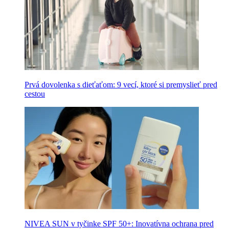
Prvá dovolenka s dieťaťom: 9 vecí, ktoré si premyslieť pred
cestou
NIVEA SUN v tyčinke SPF 50+: Inovatívna ochrana pred