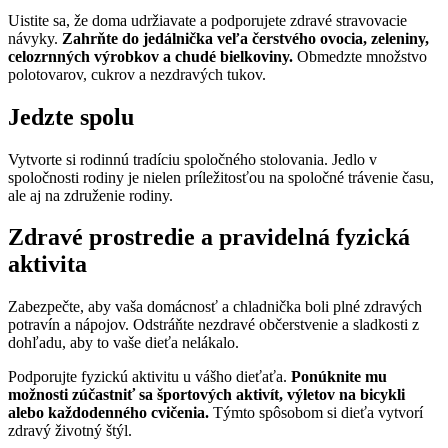
Uistite sa, že doma udržiavate a podporujete zdravé stravovacie
návyky.
Zahrňte do jedálnička veľa čerstvého ovocia, zeleniny,
celozrnných výrobkov a chudé bielkoviny.
Obmedzte množstvo
polotovarov, cukrov a nezdravých tukov.
Jedzte spolu
Vytvorte si rodinnú tradíciu spoločného stolovania. Jedlo v
spoločnosti rodiny je nielen príležitosťou na spoločné trávenie času,
ale aj na združenie rodiny.
Zdravé prostredie a pravidelná fyzická
aktivita
Zabezpečte, aby vaša domácnosť a chladnička boli plné zdravých
potravín a nápojov. Odstráňte nezdravé občerstvenie a sladkosti z
dohľadu, aby to vaše dieťa nelákalo.
Podporujte fyzickú aktivitu u vášho dieťaťa.
Ponúknite mu
možnosti zúčastniť sa športových aktivít, výletov na bicykli
alebo každodenného cvičenia.
Týmto spôsobom si dieťa vytvorí
zdravý životný štýl.