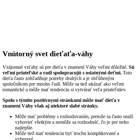
Vnútorný svet dieťaťa-váhy
Vzájomné vzťahy sú pre dieťa v znamení Váhy veľmi dôležité.
Sú
veľmi priateľské a radi spolupracujú s ostatnými deťmi.
Toto
dieťa často zohľadňuje potreby druhých a je obľúbeným
spoločníkom pre mnoho ľudí. Môže sa tiež ukázať ako veľmi
romantické a môže mať tendenciu si vytvárať veľa priateľstiev.
Spolu s týmito pozitívnymi stránkami môže mať dieťa v
znamení Váhy však aj niektoré slabé stránky.
Môže mať problémy s rozhodovaním, pretože sa často snaží
vyhovieť všetkým a nemôže sa rozhodnúť, čo je pre neho
najlepšie.
Môže tiež mať tendenciu byť trochu komplikované a
vyberavé.