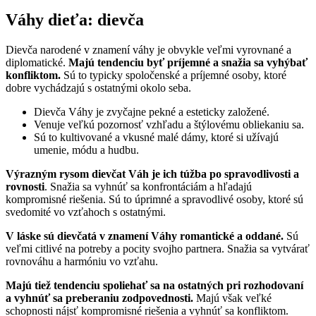
Váhy dieťa: dievča
Dievča narodené v znamení váhy je obvykle veľmi vyrovnané a
diplomatické.
Majú tendenciu byť príjemné a snažia sa vyhýbať
konfliktom.
Sú to typicky spoločenské a príjemné osoby, ktoré
dobre vychádzajú s ostatnými okolo seba.
Dievča Váhy je zvyčajne pekné a esteticky založené.
Venuje veľkú pozornosť vzhľadu a štýlovému obliekaniu sa.
Sú to kultivované a vkusné malé dámy, ktoré si užívajú
umenie, módu a hudbu.
Výrazným rysom dievčat Váh je ich túžba po spravodlivosti a
rovnosti
. Snažia sa vyhnúť sa konfrontáciám a hľadajú
kompromisné riešenia. Sú to úprimné a spravodlivé osoby, ktoré sú
svedomité vo vzťahoch s ostatnými.
V láske sú dievčatá v znamení Váhy romantické a oddané.
Sú
veľmi citlivé na potreby a pocity svojho partnera. Snažia sa vytvárať
rovnováhu a harmóniu vo vzťahu.
Majú tiež tendenciu spoliehať sa na ostatných pri rozhodovaní
a vyhnúť sa preberaniu zodpovednosti.
Majú však veľké
schopnosti nájsť kompromisné riešenia a vyhnúť sa konfliktom.