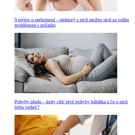
9 mýtov o otehotnení – niektorý z nich možno stojí za vaším
problémom s počatím
Pohyby plodu – kedy cítiť prvé pohyby bábätka a čo o nich
treba vedieť?