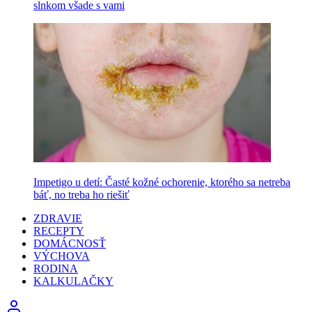
slnkom všade s vami
Impetigo u detí: Časté kožné ochorenie, ktorého sa netreba
báť, no treba ho riešiť
ZDRAVIE
RECEPTY
DOMÁCNOSŤ
VÝCHOVA
RODINA
KALKULAČKY