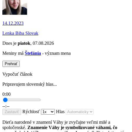
14.12.2023
Lenka Biba Slovak
Dnes je
piatok
, 07.08.2026
Meniny má
Štefánia
- význam mena
Prehrať
Vypočuť článok
Pripravujem slovenský hlas...
0:00
--:--
Rýchlosť
Hlas
Zastaviť
Dieťa narodené v znamení Váhy je zvyčajne veľmi milé a
spoločenské.
Znamenie Váhy je symbolizované váhami, čo