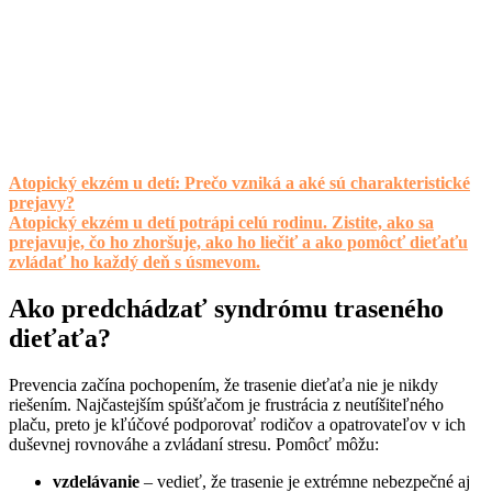
Atopický ekzém u detí: Prečo vzniká a aké sú charakteristické
prejavy?
Atopický ekzém u detí potrápi celú rodinu. Zistite, ako sa
prejavuje, čo ho zhoršuje, ako ho liečiť a ako pomôcť dieťaťu
zvládať ho každý deň s úsmevom.
Ako predchádzať syndrómu traseného
dieťaťa?
Prevencia začína pochopením, že trasenie dieťaťa nie je nikdy
riešením. Najčastejším spúšťačom je frustrácia z neutíšiteľného
plaču, preto je kľúčové podporovať rodičov a opatrovateľov v ich
duševnej rovnováhe a zvládaní stresu. Pomôcť môžu:
vzdelávanie
– vedieť, že trasenie je extrémne nebezpečné aj