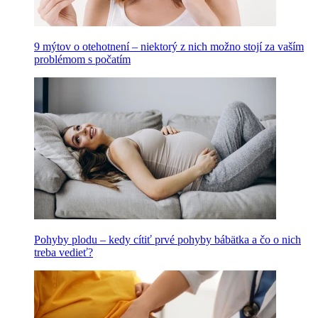
9 mýtov o otehotnení – niektorý z nich možno stojí za vaším
problémom s počatím
Pohyby plodu – kedy cítiť prvé pohyby bábätka a čo o nich
treba vedieť?