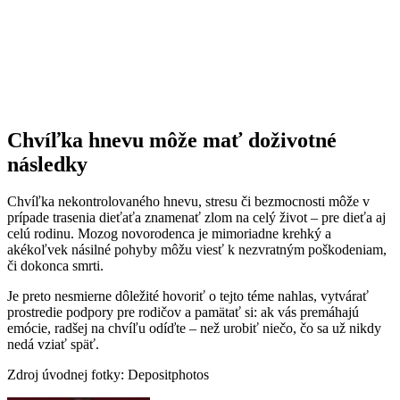
Chvíľka hnevu môže mať doživotné
následky
Chvíľka nekontrolovaného hnevu, stresu či bezmocnosti môže v
prípade trasenia dieťaťa znamenať zlom na celý život – pre dieťa aj
celú rodinu. Mozog novorodenca je mimoriadne krehký a
akékoľvek násilné pohyby môžu viesť k nezvratným poškodeniam,
či dokonca smrti.
Je preto nesmierne dôležité hovoriť o tejto téme nahlas, vytvárať
prostredie podpory pre rodičov a pamätať si: ak vás premáhajú
emócie, radšej na chvíľu odíďte – než urobiť niečo, čo sa už nikdy
nedá vziať späť.
Zdroj úvodnej fotky: Depositphotos