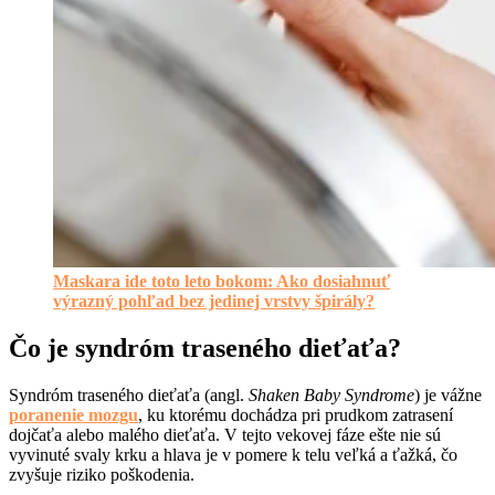
Maskara ide toto leto bokom: Ako dosiahnuť
výrazný pohľad bez jedinej vrstvy špirály?
Čo je syndróm traseného dieťaťa?
Syndróm traseného dieťaťa (angl.
Shaken Baby Syndrome
) je vážne
poranenie mozgu
, ku ktorému dochádza pri prudkom zatrasení
dojčaťa alebo malého dieťaťa. V tejto vekovej fáze ešte nie sú
vyvinuté svaly krku a hlava je v pomere k telu veľká a ťažká, čo
zvyšuje riziko poškodenia.