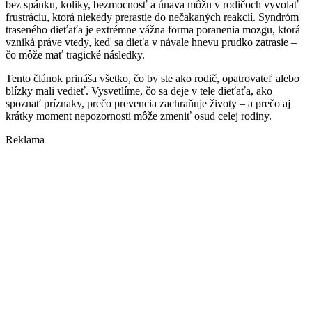
bez spánku, koliky, bezmocnosť a únava môžu v rodičoch vyvolať
frustráciu, ktorá niekedy prerastie do nečakaných reakcií. Syndróm
traseného dieťaťa je extrémne vážna forma poranenia mozgu, ktorá
vzniká práve vtedy, keď sa dieťa v návale hnevu prudko zatrasie –
čo môže mať tragické následky.
Tento článok prináša všetko, čo by ste ako rodič, opatrovateľ alebo
blízky mali vedieť. Vysvetlíme, čo sa deje v tele dieťaťa, ako
spoznať príznaky, prečo prevencia zachraňuje životy – a prečo aj
krátky moment nepozornosti môže zmeniť osud celej rodiny.
Reklama