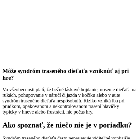
Môže syndróm traseného dieťaťa vzniknúť aj pri
hre?
Vo všeobecnosti platí, že bežné láskavé hojdanie, nosenie dieťaťa na
rukách, pohupovanie v náručí či jazda v kočíku alebo v aute
syndróm traseného dieťaťa nespôsobujú. Riziko vzniká iba pri
prudkom, opakovanom a nekontrolovanom trasení hlavičky –
typicky v hneve alebo frustrácii, nie počas hry.
Ako spoznať, že niečo nie je v poriadku?
Syndróm traseného dieťaťa často neprejavuje viditeľné vonkajšie