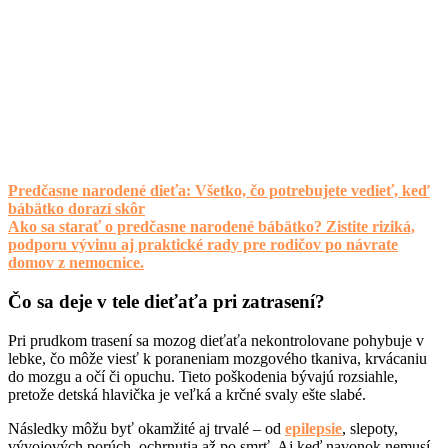
Predčasne narodené dieťa: Všetko, čo potrebujete vedieť, keď
bábätko dorazí skôr
Ako sa starať o predčasne narodené bábätko? Zistite riziká,
podporu vývinu aj praktické rady pre rodičov po návrate
domov z nemocnice.
Čo sa deje v tele dieťaťa pri zatrasení?
Pri prudkom trasení sa mozog dieťaťa nekontrolovane pohybuje v
lebke, čo môže viesť k poraneniam mozgového tkaniva, krvácaniu
do mozgu a očí či opuchu. Tieto poškodenia bývajú rozsiahle,
pretože detská hlavička je veľká a krčné svaly ešte slabé.
Následky môžu byť okamžité aj trvalé – od
epilepsie
, slepoty,
vývojových porúch, ochrnutia až po smrť. Aj keď navonok nemusí