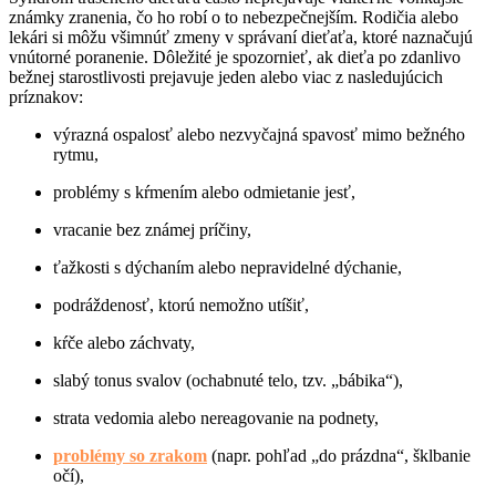
známky zranenia, čo ho robí o to nebezpečnejším. Rodičia alebo
lekári si môžu všimnúť zmeny v správaní dieťaťa, ktoré naznačujú
vnútorné poranenie. Dôležité je spozornieť, ak dieťa po zdanlivo
bežnej starostlivosti prejavuje jeden alebo viac z nasledujúcich
príznakov:
výrazná ospalosť alebo nezvyčajná spavosť mimo bežného
rytmu,
problémy s kŕmením alebo odmietanie jesť,
vracanie bez známej príčiny,
ťažkosti s dýchaním alebo nepravidelné dýchanie,
podráždenosť, ktorú nemožno utíšiť,
kŕče alebo záchvaty,
slabý tonus svalov (ochabnuté telo, tzv. „bábika“),
strata vedomia alebo nereagovanie na podnety,
problémy so zrakom
(napr. pohľad „do prázdna“, šklbanie
očí),