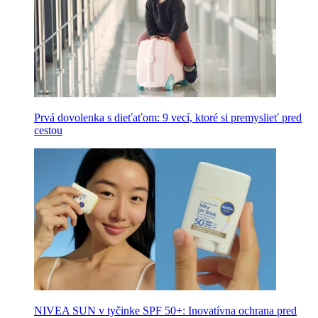
Prvá dovolenka s dieťaťom: 9 vecí, ktoré si premyslieť pred
cestou
NIVEA SUN v tyčinke SPF 50+: Inovatívna ochrana pred