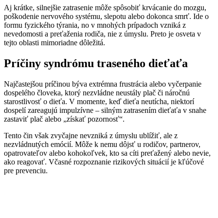
Aj krátke, silnejšie zatrasenie môže spôsobiť krvácanie do mozgu,
poškodenie nervového systému, slepotu alebo dokonca smrť. Ide o
formu fyzického týrania, no v mnohých prípadoch vzniká z
nevedomosti a preťaženia rodiča, nie z úmyslu. Preto je osveta v
tejto oblasti mimoriadne dôležitá.
Príčiny syndrómu traseného dieťaťa
Najčastejšou príčinou býva extrémna frustrácia alebo vyčerpanie
dospelého človeka, ktorý nezvládne neustály plač či náročnú
starostlivosť o dieťa. V momente, keď dieťa neutícha, niektorí
dospelí zareagujú impulzívne – silným zatrasením dieťaťa v snahe
zastaviť plač alebo „získať pozornosť“.
Tento čin však zvyčajne nevzniká z úmyslu ublížiť, ale z
nezvládnutých emócií. Môže k nemu dôjsť u rodičov, partnerov,
opatrovateľov alebo kohokoľvek, kto sa cíti preťažený alebo nevie,
ako reagovať. Včasné rozpoznanie rizikových situácií je kľúčové
pre prevenciu.