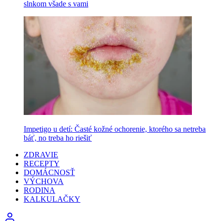
slnkom všade s vami
Impetigo u detí: Časté kožné ochorenie, ktorého sa netreba
báť, no treba ho riešiť
ZDRAVIE
RECEPTY
DOMÁCNOSŤ
VÝCHOVA
RODINA
KALKULAČKY