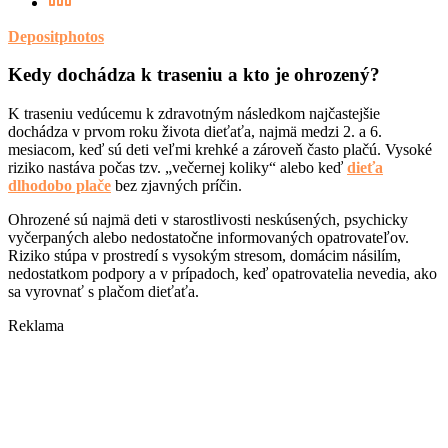
Depositphotos
Kedy dochádza k traseniu a kto je ohrozený?
K traseniu vedúcemu k zdravotným následkom najčastejšie
dochádza v prvom roku života dieťaťa, najmä medzi 2. a 6.
mesiacom, keď sú deti veľmi krehké a zároveň často plačú. Vysoké
riziko nastáva počas tzv. „večernej koliky“ alebo keď
dieťa
dlhodobo plače
bez zjavných príčin.
Ohrozené sú najmä deti v starostlivosti neskúsených, psychicky
vyčerpaných alebo nedostatočne informovaných opatrovateľov.
Riziko stúpa v prostredí s vysokým stresom, domácim násilím,
nedostatkom podpory a v prípadoch, keď opatrovatelia nevedia, ako
sa vyrovnať s plačom dieťaťa.
Reklama