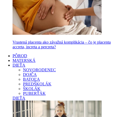
Vrastená placenta ako závažná komplikácia – čo je placenta
accreta, increta a percreta?
PÔROD
MATERSKÁ
DIEŤA
NOVORODENEC
DOJČA
BATOĽA
PREDŠKOLÁK
ŠKOLÁK
PUBERŤÁK
DIEŤA