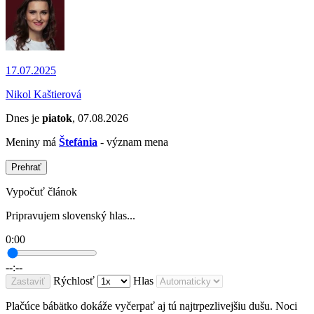
17.07.2025
Nikol Kaštierová
Dnes je
piatok
, 07.08.2026
Meniny má
Štefánia
- význam mena
Prehrať
Vypočuť článok
Pripravujem slovenský hlas...
0:00
--:--
Rýchlosť
Hlas
Zastaviť
Plačúce bábätko dokáže vyčerpať aj tú najtrpezlivejšiu dušu. Noci