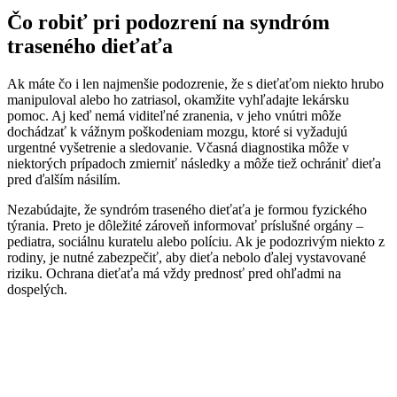
Čo robiť pri podozrení na syndróm
traseného dieťaťa
Ak máte čo i len najmenšie podozrenie, že s dieťaťom niekto hrubo
manipuloval alebo ho zatriasol, okamžite vyhľadajte lekársku
pomoc. Aj keď nemá viditeľné zranenia, v jeho vnútri môže
dochádzať k vážnym poškodeniam mozgu, ktoré si vyžadujú
urgentné vyšetrenie a sledovanie. Včasná diagnostika môže v
niektorých prípadoch zmierniť následky a môže tiež ochrániť dieťa
pred ďalším násilím.
Nezabúdajte, že syndróm traseného dieťaťa je formou fyzického
týrania. Preto je dôležité zároveň informovať príslušné orgány –
pediatra, sociálnu kuratelu alebo políciu. Ak je podozrivým niekto z
rodiny, je nutné zabezpečiť, aby dieťa nebolo ďalej vystavované
riziku. Ochrana dieťaťa má vždy prednosť pred ohľadmi na
dospelých.