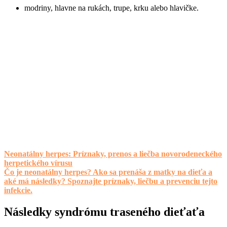
modriny, hlavne na rukách, trupe, krku alebo hlavičke.
Neonatálny herpes: Príznaky, prenos a liečba novorodeneckého
herpetického vírusu
Čo je neonatálny herpes? Ako sa prenáša z matky na dieťa a
aké má následky? Spoznajte príznaky, liečbu a prevenciu tejto
infekcie.
Následky syndrómu traseného dieťaťa