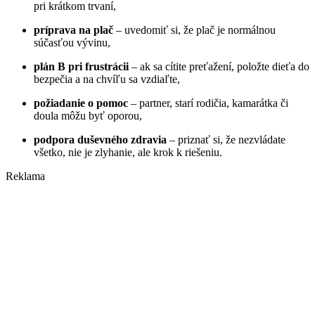
pri krátkom trvaní,
príprava na plač
– uvedomiť si, že plač je normálnou
súčasťou vývinu,
plán B pri frustrácii
– ak sa cítite preťažení, položte dieťa do
bezpečia a na chvíľu sa vzdiaľte,
požiadanie o pomoc
– partner, starí rodičia, kamarátka či
doula môžu byť oporou,
podpora duševného zdravia
– priznať si, že nezvládate
všetko, nie je zlyhanie, ale krok k riešeniu.
Reklama