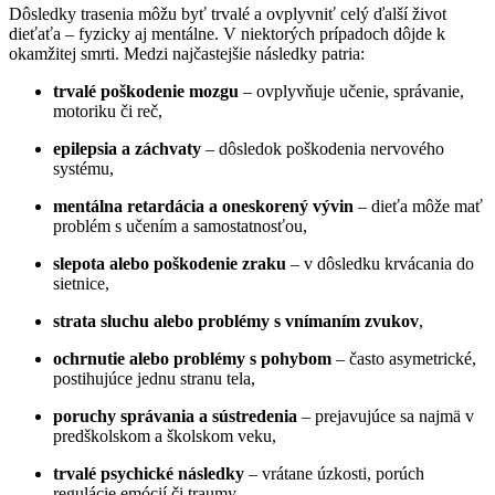
Dôsledky trasenia môžu byť trvalé a ovplyvniť celý ďalší život
dieťaťa – fyzicky aj mentálne. V niektorých prípadoch dôjde k
okamžitej smrti. Medzi najčastejšie následky patria:
trvalé poškodenie mozgu
– ovplyvňuje učenie, správanie,
motoriku či reč,
epilepsia a záchvaty
– dôsledok poškodenia nervového
systému,
mentálna retardácia a oneskorený vývin
– dieťa môže mať
problém s učením a samostatnosťou,
slepota alebo poškodenie zraku
– v dôsledku krvácania do
sietnice,
strata sluchu alebo problémy s vnímaním zvukov
,
ochrnutie alebo problémy s pohybom
– často asymetrické,
postihujúce jednu stranu tela,
poruchy správania a sústredenia
– prejavujúce sa najmä v
predškolskom a školskom veku,
trvalé psychické následky
– vrátane úzkosti, porúch
regulácie emócií či traumy.