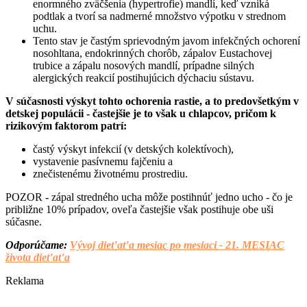
enormného zväčšenia (hypertrofie) mandlí, keď vzniká
podtlak a tvorí sa nadmerné množstvo výpotku v strednom
uchu.
Tento stav je častým sprievodným javom infekčných ochorení
nosohltana, endokrinných chorôb, zápalov Eustachovej
trubice a zápalu nosových mandlí, prípadne silných
alergických reakcií postihujúcich dýchaciu sústavu.
V súčasnosti výskyt tohto ochorenia rastie, a to predovšetkým v
detskej populácii - častejšie je to však u chlapcov, pričom k
rizikovým faktorom patrí:
častý výskyt infekcií (v detských kolektívoch),
vystavenie pasívnemu fajčeniu a
znečistenému životnému prostrediu.
POZOR - zápal stredného ucha môže postihnúť jedno ucho - čo je
približne 10% prípadov, oveľa častejšie však postihuje obe uši
súčasne.
Odporúčame:
Vývoj dieťaťa mesiac po mesiaci - 21. MESIAC
života dieťaťa
Reklama