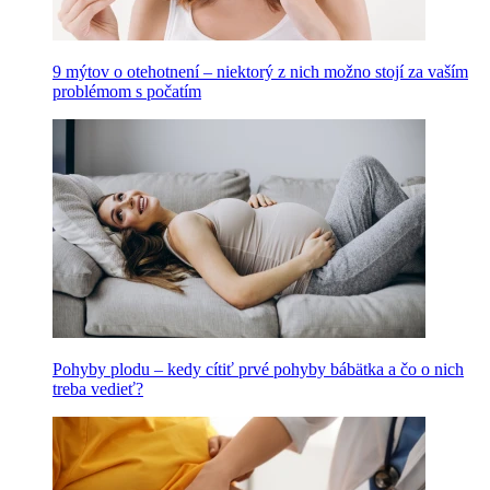
9 mýtov o otehotnení – niektorý z nich možno stojí za vaším
problémom s počatím
Pohyby plodu – kedy cítiť prvé pohyby bábätka a čo o nich
treba vedieť?