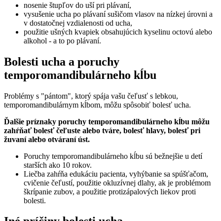
nosenie štupľov do uší pri plávaní,
vysušenie ucha po plávaní sušičom vlasov na nízkej úrovni a
v dostatočnej vzdialenosti od ucha,
použitie ušných kvapiek obsahujúcich kyselinu octovú alebo
alkohol - a to po plávaní.
Bolesti ucha a poruchy
temporomandibulárneho kĺbu
Problémy s "pántom", ktorý spája vašu čeľusť s lebkou,
temporomandibulárnym kĺbom, môžu spôsobiť bolesť ucha.
Ďalšie príznaky poruchy temporomandibulárneho kĺbu môžu
zahŕňať bolesť čeľuste alebo tváre, bolesť hlavy, bolesť pri
žuvaní alebo otváraní úst.
Poruchy temporomandibulárneho kĺbu sú bežnejšie u detí
starších ako 10 rokov.
Liečba zahŕňa edukáciu pacienta, vyhýbanie sa spúšťačom,
cvičenie čeľustí, použitie okluzívnej dlahy, ak je problémom
škrípanie zubov, a použitie protizápalových liekov proti
bolesti.