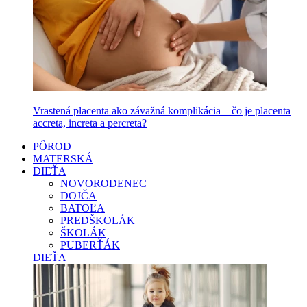
Vrastená placenta ako závažná komplikácia – čo je placenta
accreta, increta a percreta?
PÔROD
MATERSKÁ
DIEŤA
NOVORODENEC
DOJČA
BATOĽA
PREDŠKOLÁK
ŠKOLÁK
PUBERŤÁK
DIEŤA