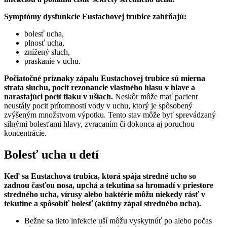
Symptómy dysfunkcie Eustachovej trubice zahŕňajú:
bolesť ucha,
plnosť ucha,
znížený sluch,
praskanie v uchu.
Počiatočné príznaky zápalu Eustachovej trubice sú mierna
strata sluchu, pocit rezonancie vlastného hlasu v hlave a
narastajúci pocit tlaku v ušiach.
Neskôr môže mať pacient
neustály pocit prítomnosti vody v uchu, ktorý je spôsobený
zvýšeným množstvom výpotku. Tento stav môže byť sprevádzaný
silnými bolesťami hlavy, zvracaním či dokonca aj poruchou
koncentrácie.
Bolesť ucha u detí
Keď sa Eustachova trubica, ktorá spája stredné ucho so
zadnou časťou nosa, upchá a tekutina sa hromadí v priestore
stredného ucha, vírusy alebo baktérie môžu niekedy rásť v
tekutine a spôsobiť bolesť (akútny zápal stredného ucha).
Bežne sa tieto infekcie uší môžu vyskytnúť po alebo počas