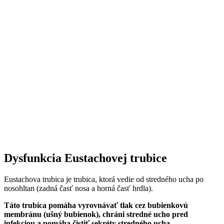
Dysfunkcia Eustachovej trubice
Eustachova trubica je trubica, ktorá vedie od stredného ucha po
nosohltan (zadná časť nosa a horná časť hrdla).
Táto trubica pomáha vyrovnávať tlak cez bubienkovú
membránu (ušný bubienok), chráni stredné ucho pred
infekciou a pomáha čistiť sekréty stredného ucha.