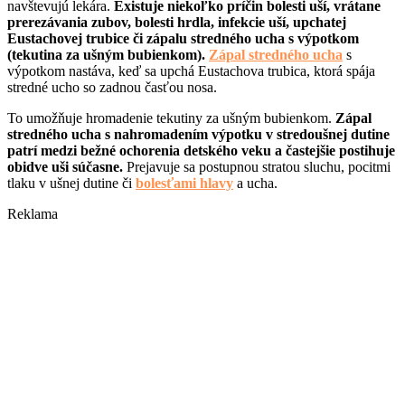
navštevujú lekára.
Existuje niekoľko príčin bolesti uší, vrátane
prerezávania zubov, bolesti hrdla, infekcie uší, upchatej
Eustachovej trubice či zápalu stredného ucha s výpotkom
(tekutina za ušným bubienkom).
Zápal stredného ucha
s
výpotkom nastáva, keď sa upchá Eustachova trubica, ktorá spája
stredné ucho so zadnou časťou nosa.
To umožňuje hromadenie tekutiny za ušným bubienkom.
Zápal
stredného ucha s nahromadením výpotku v stredoušnej dutine
patrí medzi bežné ochorenia detského veku a častejšie postihuje
obidve uši súčasne.
Prejavuje sa postupnou stratou sluchu, pocitmi
tlaku v ušnej dutine či
bolesťami hlavy
a ucha.
Reklama