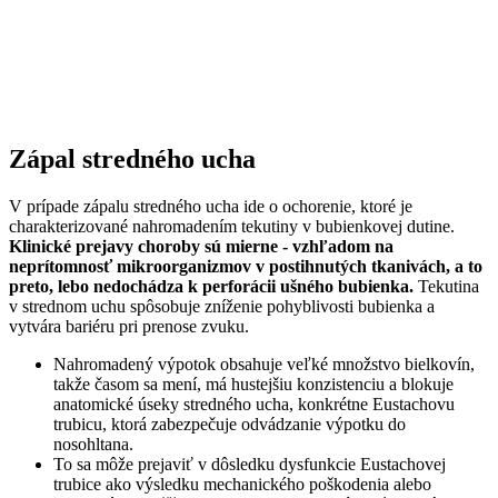
Zápal stredného ucha
V prípade zápalu stredného ucha ide o ochorenie, ktoré je
charakterizované nahromadením tekutiny v bubienkovej dutine.
Klinické prejavy choroby sú mierne - vzhľadom na
neprítomnosť mikroorganizmov v postihnutých tkanivách, a to
preto, lebo nedochádza k perforácii ušného bubienka.
Tekutina
v strednom uchu spôsobuje zníženie pohyblivosti bubienka a
vytvára bariéru pri prenose zvuku.
Nahromadený výpotok obsahuje veľké množstvo bielkovín,
takže časom sa mení, má hustejšiu konzistenciu a blokuje
anatomické úseky stredného ucha, konkrétne Eustachovu
trubicu, ktorá zabezpečuje odvádzanie výpotku do
nosohltana.
To sa môže prejaviť v dôsledku dysfunkcie Eustachovej
trubice ako výsledku mechanického poškodenia alebo