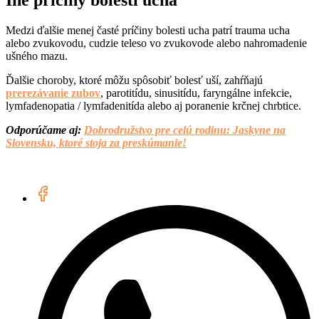
Iné príčiny bolesti ucha
Medzi ďalšie menej časté príčiny bolesti ucha patrí trauma ucha
alebo zvukovodu, cudzie teleso vo zvukovode alebo nahromadenie
ušného mazu.
Ďalšie choroby, ktoré môžu spôsobiť bolesť uší, zahŕňajú
prerezávanie zubov
, parotitídu, sinusitídu, faryngálne infekcie,
lymfadenopatia / lymfadenitída alebo aj poranenie krčnej chrbtice.
Odporúčame aj:
Dobrodružstvo pre celú rodinu: Jaskyne na
Slovensku, ktoré stoja za preskúmanie!