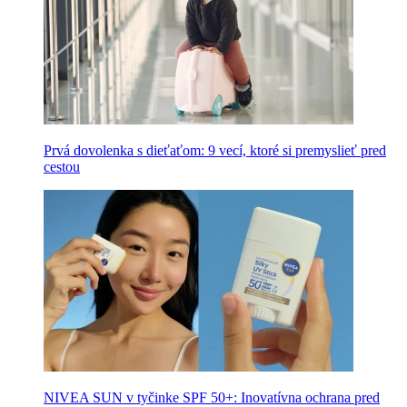
Prvá dovolenka s dieťaťom: 9 vecí, ktoré si premyslieť pred
cestou
NIVEA SUN v tyčinke SPF 50+: Inovatívna ochrana pred