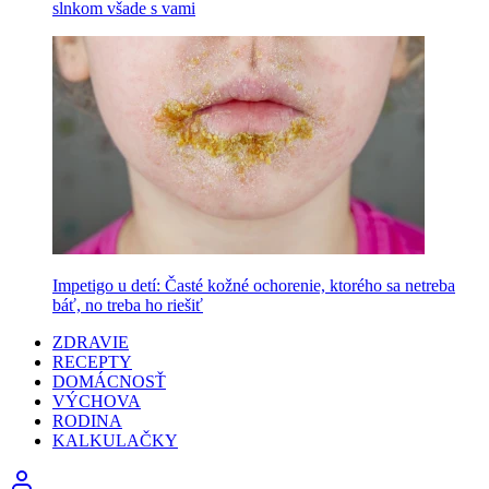
slnkom všade s vami
Impetigo u detí: Časté kožné ochorenie, ktorého sa netreba
báť, no treba ho riešiť
ZDRAVIE
RECEPTY
DOMÁCNOSŤ
VÝCHOVA
RODINA
KALKULAČKY