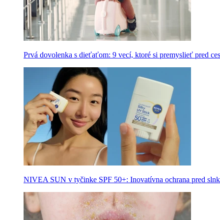
Prvá dovolenka s dieťaťom: 9 vecí, ktoré si premyslieť pred ce
NIVEA SUN v tyčinke SPF 50+: Inovatívna ochrana pred slnk