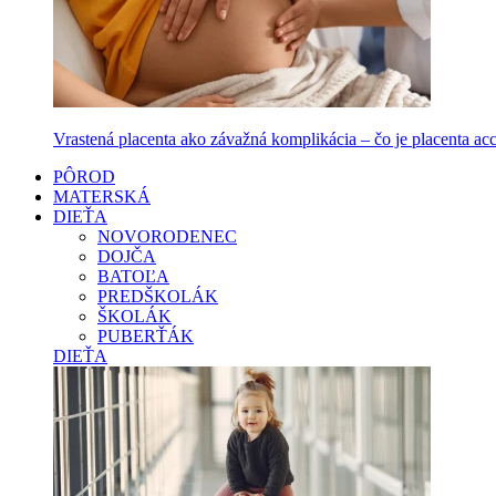
Vrastená placenta ako závažná komplikácia – čo je placenta accr
PÔROD
MATERSKÁ
DIEŤA
NOVORODENEC
DOJČA
BATOĽA
PREDŠKOLÁK
ŠKOLÁK
PUBERŤÁK
DIEŤA