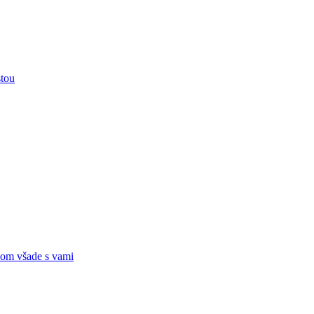
stou
om všade s vami