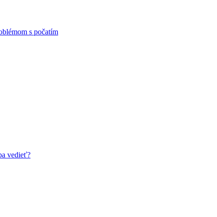
problémom s počatím
ba vedieť?