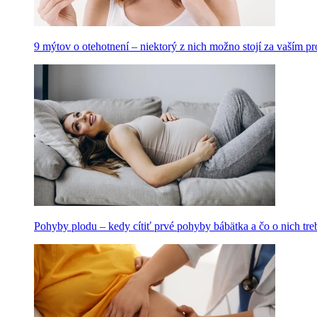
9 mýtov o otehotnení – niektorý z nich možno stojí za vaším 
Pohyby plodu – kedy cítiť prvé pohyby bábätka a čo o nich tre