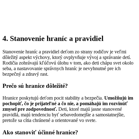
4. Stanovenie hraníc a pravidiel
Stanovenie hraníc a pravidiel deťom zo strany rodičov je veľmi
dôležitý aspekt výchovy, ktorý ovplyvňuje vývoj a správanie detí.
Rodičia zohrávajú kľúčovú úlohu v tom, ako deti chápu svet okolo
seba, a nastavovanie správnych hraníc je nevyhnutné pre ich
bezpečný a zdravý rast.
Prečo sú hranice dôležité?
Hranice poskytujú deťom pocit stability a bezpečia.
Umožňujú im
pochopiť, čo je prijateľné a čo nie, a pomáhajú im rozvinúť
zmysel pre zodpovednosť.
Deti, ktoré majú jasne stanovené
pravidlá, majú tendenciu byť sebavedomejšie a samostatnejšie,
pretože sa cítia chránené a orientované vo svete.
Ako stanoviť účinné hranice?