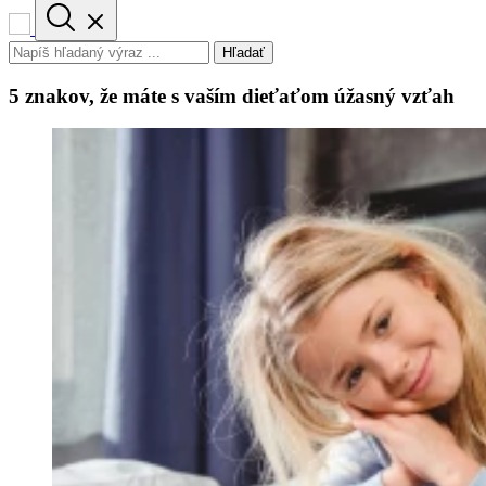
Hľadať
5 znakov, že máte s vaším dieťaťom úžasný vzťah