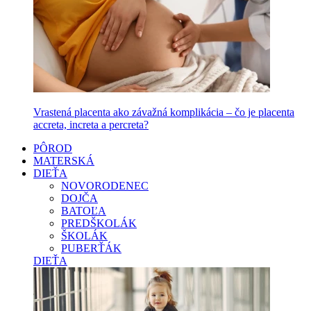
Vrastená placenta ako závažná komplikácia – čo je placenta
accreta, increta a percreta?
PÔROD
MATERSKÁ
DIEŤA
NOVORODENEC
DOJČA
BATOĽA
PREDŠKOLÁK
ŠKOLÁK
PUBERŤÁK
DIEŤA