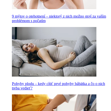
9 mýtov o otehotnení – niektorý z nich možno stojí za vaším
problémom s počatím
Pohyby plodu – kedy cítiť prvé pohyby bábätka a čo o nich
treba vedieť?