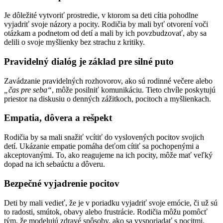
Je dôležité vytvoriť prostredie, v ktorom sa deti cítia pohodlne
vyjadriť svoje názory a pocity. Rodičia by mali byť otvorení voči
otázkam a podnetom od detí a mali by ich povzbudzovať, aby sa
delili o svoje myšlienky bez strachu z kritiky.
Pravidelný dialóg je základ pre silné puto
Zavádzanie pravidelných rozhovorov, ako sú rodinné večere alebo
„čas pre seba“
, môže posilniť komunikáciu. Tieto chvíle poskytujú
priestor na diskusiu o denných zážitkoch, pocitoch a myšlienkach.
Empatia, dôvera a rešpekt
Rodičia by sa mali snažiť vcítiť do vyslovených pocitov svojich
detí. Ukázanie empatie pomáha deťom cítiť sa pochopenými a
akceptovanými. To, ako reagujeme na ich pocity, môže mať veľký
dopad na ich sebaúctu a dôveru.
Bezpečné vyjadrenie pocitov
Deti by mali vedieť, že je v poriadku vyjadriť svoje emócie, či už sú
to radosti, smútok, obavy alebo frustrácie. Rodičia môžu pomôcť
tým, že modelujú zdravé spôsoby, ako sa vysporiadať s pocitmi.