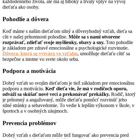
každodenného života, ale má aj hlboký a trvalý vplyv na vývoj
dieťaťa ako osoby.
Pohodlie a dôvera
Keď máme s naším dieťaťom silný a dôveryhodný vzťah, dieťa sa
cíti v našej prítomnosti pohodlne.
Môže sa s nami otvorene
rozprávať, zdieľať svoje myšlienky, obavy a sny.
Toto pohodlie
je základom pre zdravé emocionálne a psychologické rozvinutie.
Dôvera, ktorá sa vytvára vo vzťahu
, umožňuje dieťaťu cítiť sa
bezpečne a istotne vo svete okolo seba.
Podpora a motivácia
Dobrý vzťah so svojím dieťaťom je tiež základom pre emocionálnu
podporu a motiváciu.
Keď dieťa vie, že má v rodičoch oporu,
odváži sa skúšať nové veci a prekonávať prekážky.
Rodič, ktorý
je prítomný a angažovaný, môže dieťaťu pomôcť rozvinúť jeho
silné stránky a sebavedomie. To vedie k lepším výkonom v škole, v
športoch a v osobných záujmoch.
Prevencia problémov
Dobrý vzťah s dieťaťom môže tiež fungovať ako prevencia pred