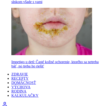
slnkom všade s vami
Impetigo u detí: Časté kožné ochorenie, ktorého sa netreba
báť, no treba ho riešiť
ZDRAVIE
RECEPTY
DOMÁCNOSŤ
VÝCHOVA
RODINA
KALKULAČKY