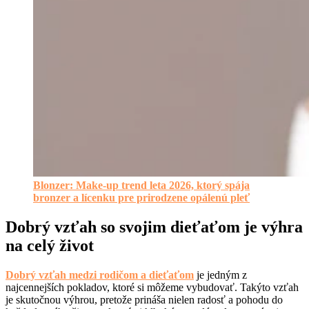
Blonzer: Make-up trend leta 2026, ktorý spája
bronzer a lícenku pre prirodzene opálenú pleť
Dobrý vzťah so svojim dieťaťom je výhra
na celý život
Dobrý vzťah medzi rodičom a dieťaťom
je jedným z
najcennejších pokladov, ktoré si môžeme vybudovať. Takýto vzťah
je skutočnou výhrou, pretože prináša nielen radosť a pohodu do