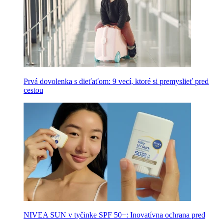
Prvá dovolenka s dieťaťom: 9 vecí, ktoré si premyslieť pred
cestou
NIVEA SUN v tyčinke SPF 50+: Inovatívna ochrana pred