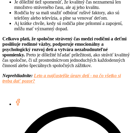
Je dôležité tiež spomenúť, že kvalitný čas neznamená len
množstvo stráveného času, ale aj jeho kvalitu.
Rodičia by sa mali snažiť odbúrať rušivé faktory, ako sú
telefóny alebo televízia, a plne sa venovať deťom.
Aj krátke chvíle, kedy sú rodičia plne prítomní a zapojení,
môžu mať významný dopad.
Celkovo platí, že spoločne strávený čas medzi rodičmi a deťmi
posilňuje rodinné väzby, podporuje emocionálny a
psychologický rozvoj detí a vytvára nezabudnuteľné
spomienky.
Preto je dôležité hľadať príležitosti, ako stráviť kvalitný
čas spoločne, či už prostredníctvom jednoduchých každodenných
činností alebo špeciálnych spoločných zážitkov.
Neprehliadnite:
Leto a najčastejšie úrazy detí - na čo všetko si
treba dať pozor?