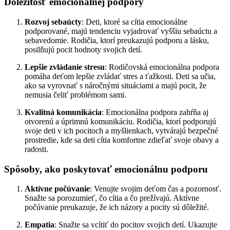
Dôležitosť emocionálnej podpory
Rozvoj sebaúcty
: Deti, ktoré sa cítia emocionálne
podporované, majú tendenciu vyjadrovať vyššiu sebaúctu a
sebavedomie. Rodičia, ktorí preukazujú podporu a lásku,
posilňujú pocit hodnoty svojich detí.
Lepšie zvládanie stresu
: Rodičovská emocionálna podpora
pomáha deťom lepšie zvládať stres a ťažkosti. Deti sa učia,
ako sa vyrovnať s náročnými situáciami a majú pocit, že
nemusia čeliť problémom sami.
Kvalitná komunikácia
: Emocionálna podpora zahŕňa aj
otvorenú a úprimnú komunikáciu. Rodičia, ktorí podporujú
svoje deti v ich pocitoch a myšlienkach, vytvárajú bezpečné
prostredie, kde sa deti cítia komfortne zdieľať svoje obavy a
radosti.
Spôsoby, ako poskytovať emocionálnu podporu
Aktívne počúvanie
: Venujte svojim deťom čas a pozornosť.
Snažte sa porozumieť, čo cítia a čo prežívajú. Aktívne
počúvanie preukazuje, že ich názory a pocity sú dôležité.
Empatia
: Snažte sa vcítiť do pocitov svojich detí. Ukazujte