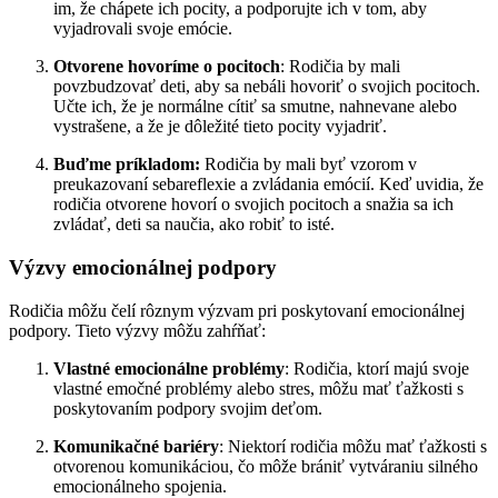
im, že chápete ich pocity, a podporujte ich v tom, aby
vyjadrovali svoje emócie.
Otvorene hovoríme o pocitoch
: Rodičia by mali
povzbudzovať deti, aby sa nebáli hovoriť o svojich pocitoch.
Učte ich, že je normálne cítiť sa smutne, nahnevane alebo
vystrašene, a že je dôležité tieto pocity vyjadriť.
Buďme príkladom:
Rodičia by mali byť vzorom v
preukazovaní sebareflexie a zvládania emócií. Keď uvidia, že
rodičia otvorene hovorí o svojich pocitoch a snažia sa ich
zvládať, deti sa naučia, ako robiť to isté.
Výzvy emocionálnej podpory
Rodičia môžu čelí rôznym výzvam pri poskytovaní emocionálnej
podpory. Tieto výzvy môžu zahŕňať:
Vlastné emocionálne problémy
: Rodičia, ktorí majú svoje
vlastné emočné problémy alebo stres, môžu mať ťažkosti s
poskytovaním podpory svojim deťom.
Komunikačné bariéry
: Niektorí rodičia môžu mať ťažkosti s
otvorenou komunikáciou, čo môže brániť vytváraniu silného
emocionálneho spojenia.