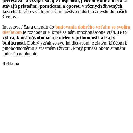
pretrvávať a vyvíjať sa aj v dospelosti, pričom rodič a dieťa sa
stávajú priateľmi, poradcami a oporou v rôznych životných
fázach.
Takýto vzťah prináša množstvo radosti a zmyslu do našich
životov.
Investovať čas a energiu do
budovania dobrého vzťahu so svojím
dieťaťom
je rozhodnutie, ktoré sa nám mnohonásobne vráti.
Je to
výhra, ktorá nás obohacuje nielen v prítomnosti, ale aj v
budúcnosti.
Dobrý vzťah so svojím dieťaťom je zlatým kľúčom k
plnohodnotnému a šťastnému životu, ktorý prináša obom stranám
radosť a naplnenie.
Reklama