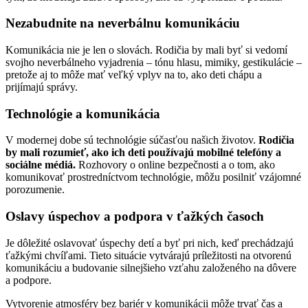
Nezabudnite na neverbálnu komunikáciu
Komunikácia nie je len o slovách. Rodičia by mali byť si vedomí
svojho neverbálneho vyjadrenia – tónu hlasu, mimiky, gestikulácie –
pretože aj to môže mať veľký vplyv na to, ako deti chápu a
prijímajú správy.
Technológie a komunikácia
V modernej dobe sú technológie súčasťou našich životov.
Rodičia
by mali rozumieť, ako ich deti používajú mobilné telefóny a
sociálne médiá.
Rozhovory o online bezpečnosti a o tom, ako
komunikovať prostredníctvom technológie, môžu posilniť vzájomné
porozumenie.
Oslavy úspechov a podpora v ťažkých časoch
Je dôležité oslavovať úspechy detí a byť pri nich, keď prechádzajú
ťažkými chvíľami. Tieto situácie vytvárajú príležitosti na otvorenú
komunikáciu a budovanie silnejšieho vzťahu založeného na dôvere
a podpore.
Vytvorenie atmosféry bez bariér v komunikácii môže trvať čas a