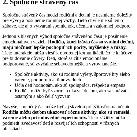
2. Spoločne strávený čas
Spoločne strávený čas medzi rodičmi a deťmi je nesmierne dôležitý
pre vývoj a posilnenie rodinnej väzby. Tieto chvíle nie sú len o
zábave, ale aj o vytváraní spomienok, učenia a vzájomnej podpore.
Jednou z hlavných výhod spoločne stráveného času je posilnenie
emocionálnych väzieb.
Rodičia, ktorí trávia čas so svojimi deťmi,
majú možnosť lepšie pochopiť ich pocity, myšlienky a túžby.
Tieto interakcie môžu viesť k otvorenej komunikácii, čo je kľúčové
pre budovanie dôvery. Deti, ktoré sa cítia emocionálne
podporované, sú zvyčajne sebavedomejšie a vyrovnanejšie.
Spoločné aktivity, ako sú rodinné výlety, športové hry alebo
varenie, podporujú aj tímový duch.
Učia deti hodnotám, ako sú spolupráca, rešpekt a empatia.
Rodičia môžu byť vzormi a ukázať deťom, ako sa správať k
ostatným a ako čeliť výzvam.
Navyše, spoločný čas môže byť aj skvelou príležitosťou na učenie.
Rodičia môžu deťom ukazovať rôzne aktivity, ako sú remeslá,
varenie alebo prírodovedné experimenty.
Tieto zážitky môžu
podnietiť zvedavosť detí a rozvíjať ich schopnosti v rôznych
oblastiach.