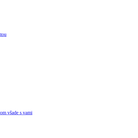
stou
om všade s vami