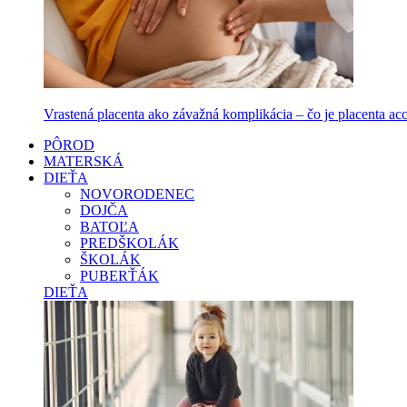
Vrastená placenta ako závažná komplikácia – čo je placenta accr
PÔROD
MATERSKÁ
DIEŤA
NOVORODENEC
DOJČA
BATOĽA
PREDŠKOLÁK
ŠKOLÁK
PUBERŤÁK
DIEŤA