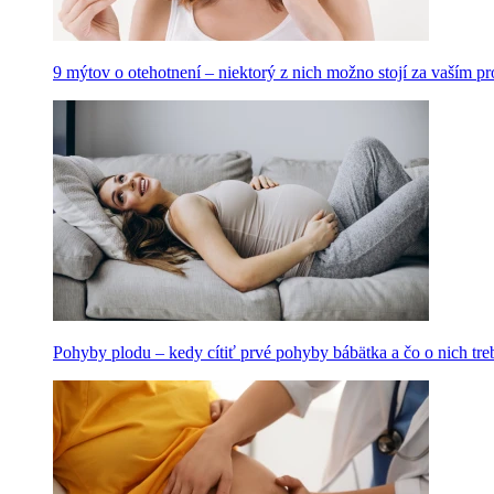
9 mýtov o otehotnení – niektorý z nich možno stojí za vaším 
Pohyby plodu – kedy cítiť prvé pohyby bábätka a čo o nich tre