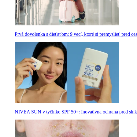
Prvá dovolenka s dieťaťom: 9 vecí, ktoré si premyslieť pred ce
NIVEA SUN v tyčinke SPF 50+: Inovatívna ochrana pred slnk