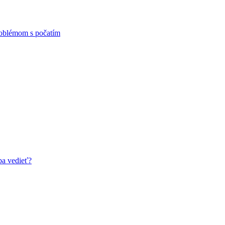
problémom s počatím
ba vedieť?