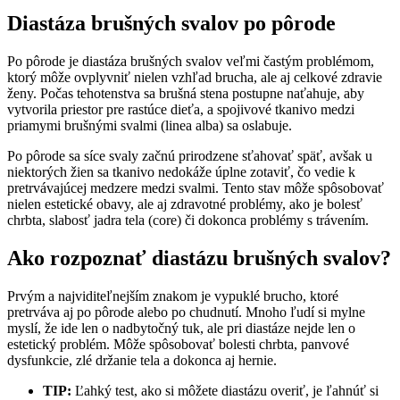
Diastáza brušných svalov po pôrode
Po pôrode je diastáza brušných svalov veľmi častým problémom,
ktorý môže ovplyvniť nielen vzhľad brucha, ale aj celkové zdravie
ženy. Počas tehotenstva sa brušná stena postupne naťahuje, aby
vytvorila priestor pre rastúce dieťa, a spojivové tkanivo medzi
priamymi brušnými svalmi (linea alba) sa oslabuje.
Po pôrode sa síce svaly začnú prirodzene sťahovať späť, avšak u
niektorých žien sa tkanivo nedokáže úplne zotaviť, čo vedie k
pretrvávajúcej medzere medzi svalmi. Tento stav môže spôsobovať
nielen estetické obavy, ale aj zdravotné problémy, ako je bolesť
chrbta, slabosť jadra tela (core) či dokonca problémy s trávením.
Ako rozpoznať diastázu brušných svalov?
Prvým a najviditeľnejším znakom je vypuklé brucho, ktoré
pretrváva aj po pôrode alebo po chudnutí. Mnoho ľudí si mylne
myslí, že ide len o nadbytočný tuk, ale pri diastáze nejde len o
estetický problém. Môže spôsobovať bolesti chrbta, panvové
dysfunkcie, zlé držanie tela a dokonca aj hernie.
TIP:
Ľahký test, ako si môžete diastázu overiť, je ľahnúť si