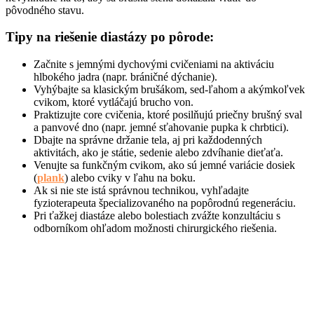
pôvodného stavu.
Tipy na riešenie diastázy po pôrode:
Začnite s jemnými dychovými cvičeniami na aktiváciu
hlbokého jadra (napr. bráničné dýchanie).
Vyhýbajte sa klasickým brušákom, sed-ľahom a akýmkoľvek
cvikom, ktoré vytláčajú brucho von.
Praktizujte core cvičenia, ktoré posilňujú priečny brušný sval
a panvové dno (napr. jemné sťahovanie pupka k chrbtici).
Dbajte na správne držanie tela, aj pri každodenných
aktivitách, ako je státie, sedenie alebo zdvíhanie dieťaťa.
Venujte sa funkčným cvikom, ako sú jemné variácie dosiek
(
plank
) alebo cviky v ľahu na boku.
Ak si nie ste istá správnou technikou, vyhľadajte
fyzioterapeuta špecializovaného na popôrodnú regeneráciu.
Pri ťažkej diastáze alebo bolestiach zvážte konzultáciu s
odborníkom ohľadom možnosti chirurgického riešenia.