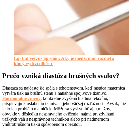
Lip tint verzus lip stain: Aký je medzi nimi rozdiel a
ktorý vydrží dlhšie?
Prečo vzniká diastáza brušných svalov?
Diastáza sa najčastejšie spája s tehotenstvom, keď rastúca maternica
vytvára tlak na brušnú stenu a natiahne spojivové tkanivo.
Hormonálne zmeny
, konkrétne zvýšená hladina relaxínu,
prispievajú k oslabeniu tkaniva a jeho väčšej rozťažnosti. Avšak, nie
je to len problém mamičiek. Môže sa vyskytnúť aj u mužov,
obvykle v dôsledku nesprávneho cvičenia, najmä pri zdvíhaní
ťažkých váh s nesprávnou technikou alebo pri nadmernom
vnútrobrušnom tlaku spôsobenom obezitou.