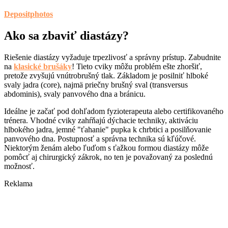
Depositphotos
Ako sa zbaviť diastázy?
Riešenie diastázy vyžaduje trpezlivosť a správny prístup. Zabudnite
na
klasické brušáky
! Tieto cviky môžu problém ešte zhoršiť,
pretože zvyšujú vnútrobrušný tlak. Základom je posilniť hlboké
svaly jadra (core), najmä priečny brušný sval (transversus
abdominis), svaly panvového dna a bránicu.
Ideálne je začať pod dohľadom fyzioterapeuta alebo certifikovaného
trénera. Vhodné cviky zahŕňajú dýchacie techniky, aktiváciu
hlbokého jadra, jemné "ťahanie" pupka k chrbtici a posilňovanie
panvového dna. Postupnosť a správna technika sú kľúčové.
Niektorým ženám alebo ľuďom s ťažkou formou diastázy môže
pomôcť aj chirurgický zákrok, no ten je považovaný za poslednú
možnosť.
Reklama