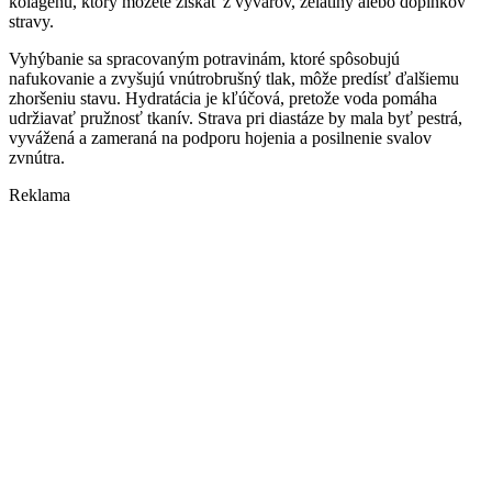
kolagénu, ktorý môžete získať z vývarov, želatíny alebo doplnkov
stravy.
Vyhýbanie sa spracovaným potravinám, ktoré spôsobujú
nafukovanie a zvyšujú vnútrobrušný tlak, môže predísť ďalšiemu
zhoršeniu stavu. Hydratácia je kľúčová, pretože voda pomáha
udržiavať pružnosť tkanív. Strava pri diastáze by mala byť pestrá,
vyvážená a zameraná na podporu hojenia a posilnenie svalov
zvnútra.
Reklama