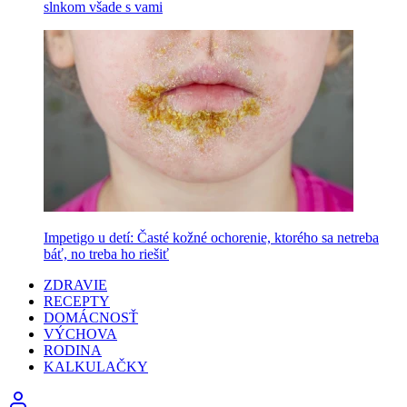
slnkom všade s vami
Impetigo u detí: Časté kožné ochorenie, ktorého sa netreba
báť, no treba ho riešiť
ZDRAVIE
RECEPTY
DOMÁCNOSŤ
VÝCHOVA
RODINA
KALKULAČKY