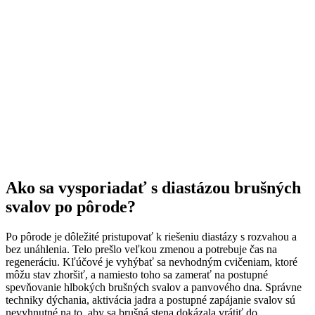
Ako sa vysporiadať s diastázou brušných
svalov po pôrode?
Po pôrode je dôležité pristupovať k riešeniu diastázy s rozvahou a
bez unáhlenia. Telo prešlo veľkou zmenou a potrebuje čas na
regeneráciu. Kľúčové je vyhýbať sa nevhodným cvičeniam, ktoré
môžu stav zhoršiť, a namiesto toho sa zamerať na postupné
spevňovanie hlbokých brušných svalov a panvového dna. Správne
techniky dýchania, aktivácia jadra a postupné zapájanie svalov sú
nevyhnutné na to, aby sa brušná stena dokázala vrátiť do