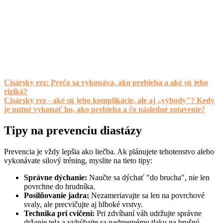
Cisársky rez: Prečo sa vykonáva, ako prebieha a aké sú jeho
riziká?
Cisársky rez - aké sú jeho komplikácie, ale aj „výhody"? Kedy
je nutné vykonať ho, ako prebieha a čo následné zotavenie?
Tipy na prevenciu diastázy
Prevencia je vždy lepšia ako liečba. Ak plánujete tehotenstvo alebo
vykonávate silový tréning, myslite na tieto tipy:
Správne dýchanie:
Naučte sa dýchať "do brucha", nie len
povrchne do hrudníka.
Posilňovanie jadra:
Nezameriavajte sa len na povrchové
svaly, ale precvičujte aj hlboké vrstvy.
Technika pri cvičení:
Pri zdvíhaní váh udržujte správne
držanie tela a vyhýbajte sa nadmernému tlaku na brušnú