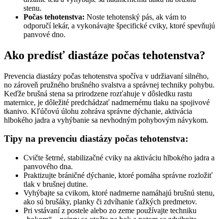
stenu.
Počas tehotenstva:
Noste tehotenský pás, ak vám to
odporučí lekár, a vykonávajte špecifické cviky, ktoré spevňujú
panvové dno.
Ako predísť diastáze počas tehotenstva?
Prevencia diastázy počas tehotenstva spočíva v udržiavaní silného,
no zároveň pružného brušného svalstva a správnej techniky pohybu.
Keďže brušná stena sa prirodzene rozťahuje v dôsledku rastu
maternice, je dôležité predchádzať nadmernému tlaku na spojivové
tkanivo. Kľúčovú úlohu zohráva správne dýchanie, aktivácia
hlbokého jadra a vyhýbanie sa nevhodným pohybovým návykom.
Tipy na prevenciu diastázy počas tehotenstva:
Cvičte šetrné, stabilizačné cviky na aktiváciu hlbokého jadra a
panvového dna.
Praktizujte bráničné dýchanie, ktoré pomáha správne rozložiť
tlak v brušnej dutine.
Vyhýbajte sa cvikom, ktoré nadmerne namáhajú brušnú stenu,
ako sú brušáky, planky či zdvíhanie ťažkých predmetov.
Pri vstávaní z postele alebo zo zeme používajte techniku