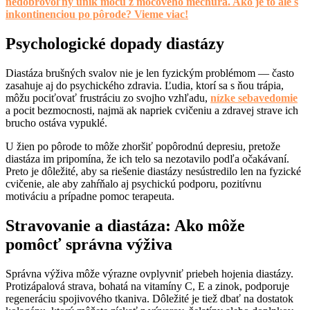
nedobrovoľný únik moču z močového mechúra. Ako je to ale s
inkontinenciou po pôrode? Vieme viac!
Psychologické dopady diastázy
Diastáza brušných svalov nie je len fyzickým problémom — často
zasahuje aj do psychického zdravia. Ľudia, ktorí sa s ňou trápia,
môžu pociťovať frustráciu zo svojho vzhľadu,
nízke sebavedomie
a pocit bezmocnosti, najmä ak napriek cvičeniu a zdravej strave ich
brucho ostáva vypuklé.
U žien po pôrode to môže zhoršiť popôrodnú depresiu, pretože
diastáza im pripomína, že ich telo sa nezotavilo podľa očakávaní.
Preto je dôležité, aby sa riešenie diastázy nesústredilo len na fyzické
cvičenie, ale aby zahŕňalo aj psychickú podporu, pozitívnu
motiváciu a prípadne pomoc terapeuta.
Stravovanie a diastáza: Ako môže
pomôcť správna výživa
Správna výživa môže výrazne ovplyvniť priebeh hojenia diastázy.
Protizápalová strava, bohatá na vitamíny C, E a zinok, podporuje
regeneráciu spojivového tkaniva. Dôležité je tiež dbať na dostatok