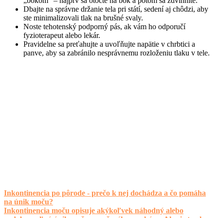
„bokom“ – najprv sa otočte na bok a potom sa zdvihnite.
Dbajte na správne držanie tela pri státí, sedení aj chôdzi, aby
ste minimalizovali tlak na brušné svaly.
Noste tehotenský podporný pás, ak vám ho odporučí
fyzioterapeut alebo lekár.
Pravidelne sa preťahujte a uvoľňujte napätie v chrbtici a
panve, aby sa zabránilo nesprávnemu rozloženiu tlaku v tele.
Inkontinencia po pôrode - prečo k nej dochádza a čo pomáha
na únik moču?
Inkontinencia moču opisuje akýkoľvek náhodný alebo