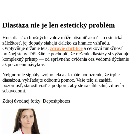
Diastáza nie je len estetický problém
Hoci diastáza brušných svalov môže pôsobiť ako čisto estetická
záležitosť, jej dopady siahajú ďaleko za hranice vzhľadu.
Ovplyvňuje držanie tela,
zdravie chrbtice
a celkovú funkčnosť
brušnej steny. Dôležité je pochopiť, že riešenie diastázy si vyžaduje
komplexný prístup — od správneho cvičenia cez vedomé dýchanie
až po zmenu návykov.
Neignorujte signály svojho tela a ak máte podozrenie, že trpíte
diastázou, vyhľadajte odbornú pomoc. Vaše telo si zaslúži
pozornosť, starostlivosť a podporu, aby ste sa cítili silní, zdraví a
sebavedomí.
Zdroj úvodnej fotky: Depositphotos