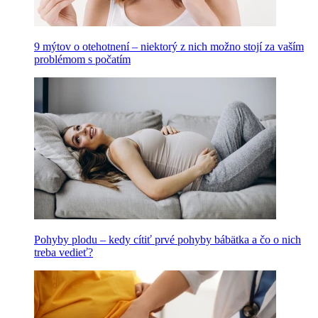
9 mýtov o otehotnení – niektorý z nich možno stojí za vaším
problémom s počatím
Pohyby plodu – kedy cítiť prvé pohyby bábätka a čo o nich
treba vedieť?