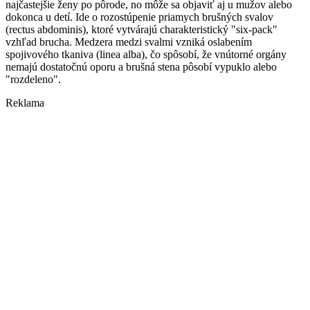
najčastejšie ženy po pôrode, no môže sa objaviť aj u mužov alebo
dokonca u detí. Ide o rozostúpenie priamych brušných svalov
(rectus abdominis), ktoré vytvárajú charakteristický "six-pack"
vzhľad brucha. Medzera medzi svalmi vzniká oslabením
spojivového tkaniva (linea alba), čo spôsobí, že vnútorné orgány
nemajú dostatočnú oporu a brušná stena pôsobí vypuklo alebo
"rozdeleno".
Reklama