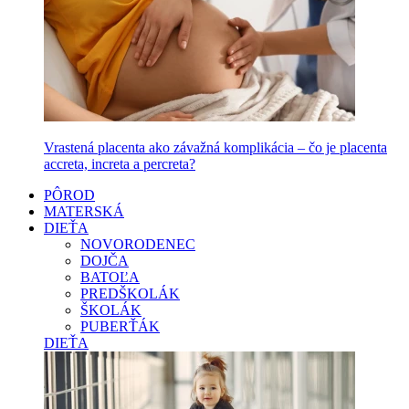
Vrastená placenta ako závažná komplikácia – čo je placenta
accreta, increta a percreta?
PÔROD
MATERSKÁ
DIEŤA
NOVORODENEC
DOJČA
BATOĽA
PREDŠKOLÁK
ŠKOLÁK
PUBERŤÁK
DIEŤA