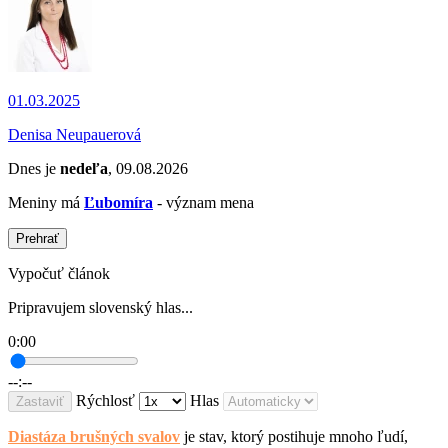
01.03.2025
Denisa Neupauerová
Dnes je
nedeľa
, 09.08.2026
Meniny má
Ľubomíra
- význam mena
Prehrať
Vypočuť článok
Pripravujem slovenský hlas...
0:00
--:--
Rýchlosť
Hlas
Zastaviť
Diastáza brušných svalov
je stav, ktorý postihuje mnoho ľudí,