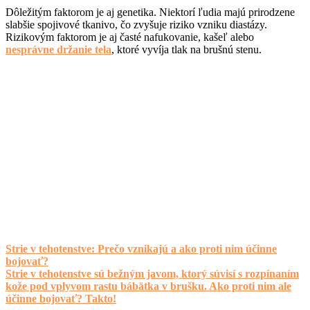
Dôležitým faktorom je aj genetika. Niektorí ľudia majú prirodzene
slabšie spojivové tkanivo, čo zvyšuje riziko vzniku diastázy.
Rizikovým faktorom je aj časté nafukovanie, kašeľ alebo
nesprávne držanie tela
, ktoré vyvíja tlak na brušnú stenu.
Strie v tehotenstve: Prečo vznikajú a ako proti nim účinne
bojovať?
Strie v tehotenstve sú bežným javom, ktorý súvisí s rozpínaním
kože pod vplyvom rastu bábätka v brušku. Ako proti nim ale
účinne bojovať? Takto!