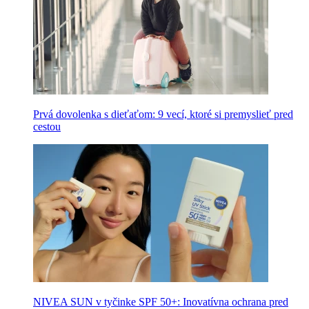
Prvá dovolenka s dieťaťom: 9 vecí, ktoré si premyslieť pred
cestou
NIVEA SUN v tyčinke SPF 50+: Inovatívna ochrana pred