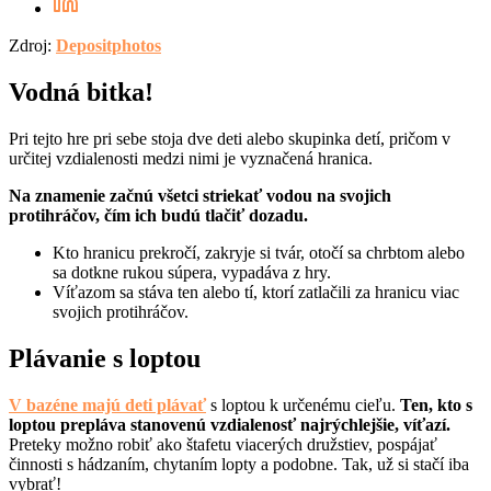
Zdroj:
Depositphotos
Vodná bitka!
Pri tejto hre pri sebe stoja dve deti alebo skupinka detí, pričom v
určitej vzdialenosti medzi nimi je vyznačená hranica.
Na znamenie začnú všetci striekať vodou na svojich
protihráčov, čím ich budú tlačiť dozadu.
Kto hranicu prekročí, zakryje si tvár, otočí sa chrbtom alebo
sa dotkne rukou súpera, vypadáva z hry.
Víťazom sa stáva ten alebo tí, ktorí zatlačili za hranicu viac
svojich protihráčov.
Plávanie s loptou
V bazéne majú deti plávať
s loptou k určenému cieľu.
Ten, kto s
loptou prepláva stanovenú vzdialenosť najrýchlejšie, víťazí.
Preteky možno robiť ako štafetu viacerých družstiev, pospájať
činnosti s hádzaním, chytaním lopty a podobne. Tak, už si stačí iba
vybrať!