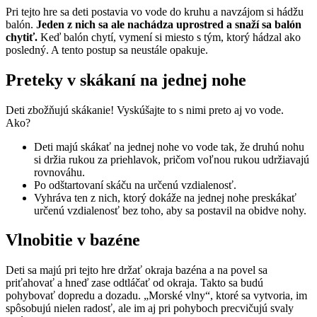
Pri tejto hre sa deti postavia vo vode do kruhu a navzájom si hádžu
balón.
Jeden z nich sa ale nachádza uprostred a snaží sa balón
chytiť.
Keď balón chytí, vymení si miesto s tým, ktorý hádzal ako
posledný. A tento postup sa neustále opakuje.
Preteky v skákaní na jednej nohe
Deti zbožňujú skákanie! Vyskúšajte to s nimi preto aj vo vode.
Ako?
Deti majú skákať na jednej nohe vo vode tak, že druhú nohu
si držia rukou za priehlavok, pričom voľnou rukou udržiavajú
rovnováhu.
Po odštartovaní skáču na určenú vzdialenosť.
Vyhráva ten z nich, ktorý dokáže na jednej nohe preskákať
určenú vzdialenosť bez toho, aby sa postavil na obidve nohy.
Vlnobitie v bazéne
Deti sa majú pri tejto hre držať okraja bazéna a na povel sa
priťahovať a hneď zase odtláčať od okraja. Takto sa budú
pohybovať dopredu a dozadu. „Morské vlny“, ktoré sa vytvoria, im
spôsobujú nielen radosť, ale im aj pri pohyboch precvičujú svaly