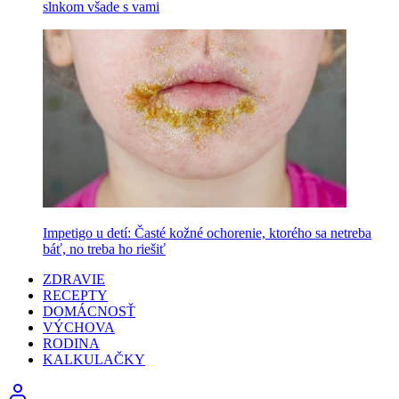
slnkom všade s vami
Impetigo u detí: Časté kožné ochorenie, ktorého sa netreba
báť, no treba ho riešiť
ZDRAVIE
RECEPTY
DOMÁCNOSŤ
VÝCHOVA
RODINA
KALKULAČKY