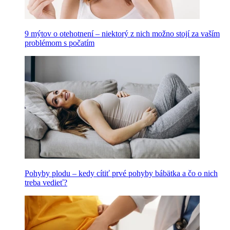
9 mýtov o otehotnení – niektorý z nich možno stojí za vaším
problémom s počatím
Pohyby plodu – kedy cítiť prvé pohyby bábätka a čo o nich
treba vedieť?