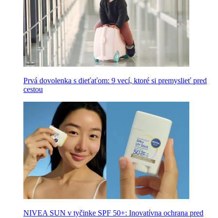
Prvá dovolenka s dieťaťom: 9 vecí, ktoré si premyslieť pred
cestou
NIVEA SUN v tyčinke SPF 50+: Inovatívna ochrana pred