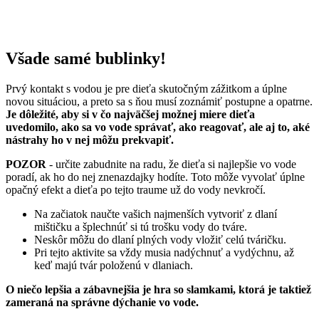
Všade samé bublinky!
Prvý kontakt s vodou je pre dieťa skutočným zážitkom a úplne
novou situáciou, a preto sa s ňou musí zoznámiť postupne a opatrne.
Je dôležité, aby si v čo najväčšej možnej miere dieťa
uvedomilo, ako sa vo vode správať, ako reagovať, ale aj to, aké
nástrahy ho v nej môžu prekvapiť.
POZOR
- určite zabudnite na radu, že dieťa si najlepšie vo vode
poradí, ak ho do nej znenazdajky hodíte. Toto môže vyvolať úplne
opačný efekt a dieťa po tejto traume už do vody nevkročí.
Na začiatok naučte vašich najmenších vytvoriť z dlaní
mištičku a šplechnúť si tú trošku vody do tváre.
Neskôr môžu do dlaní plných vody vložiť celú tváričku.
Pri tejto aktivite sa vždy musia nadýchnuť a vydýchnu, až
keď majú tvár položenú v dlaniach.
O niečo lepšia a zábavnejšia je hra so slamkami, ktorá je taktiež
zameraná na správne dýchanie vo vode.