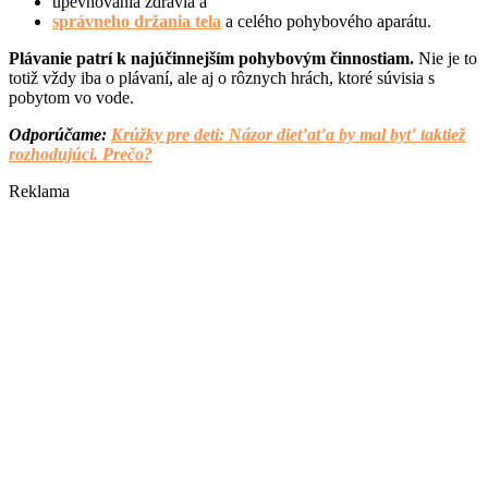
upevňovania zdravia a
správneho držania tela
a celého pohybového aparátu.
Plávanie patrí k najúčinnejším pohybovým činnostiam.
Nie je to
totiž vždy iba o plávaní, ale aj o rôznych hrách, ktoré súvisia s
pobytom vo vode.
Odporúčame:
Krúžky pre deti: Názor dieťaťa by mal byť taktiež
rozhodujúci. Prečo?
Reklama