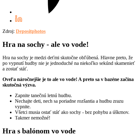
Zdroj:
Depositphotos
Hra na sochy - ale vo vode!
Hra na sochy je medzi deťmi skutočne obľúbená. Hlavne preto, že
po vypnutí hudby nie je jednoduché na niekoľko sekúnd skamenieť
a zostať stáť.
Oveľa náročnejšie je to ale vo vode! A preto sa v bazéne začína
skutočná výzva.
Zapnite tanečnú letnú hudbu.
Nechajte deti, nech sa poriadne rozšantia a hudbu zrazu
vypnite.
Všetci musia ostať stáť ako sochy - bez pohybu a úškrnov.
Takmer nemožné!
Hra s balónom vo vode