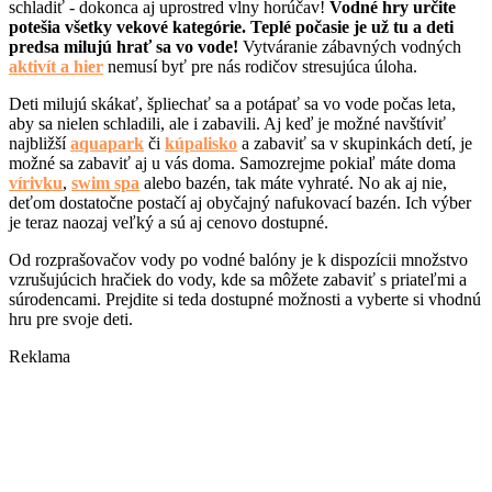
schladiť - dokonca aj uprostred vlny horúčav!
Vodné hry určite
potešia všetky vekové kategórie. Teplé počasie je už tu a deti
predsa milujú hrať sa vo vode!
Vytváranie zábavných vodných
aktivít a hier
nemusí byť pre nás rodičov stresujúca úloha.
Deti milujú skákať, špliechať sa a potápať sa vo vode počas leta,
aby sa nielen schladili, ale i zabavili. Aj keď je možné navštíviť
najbližší
aquapark
či
kúpalisko
a zabaviť sa v skupinkách detí, je
možné sa zabaviť aj u vás doma. Samozrejme pokiaľ máte doma
vírivku
,
swim spa
alebo bazén, tak máte vyhraté. No ak aj nie,
deťom dostatočne postačí aj obyčajný nafukovací bazén. Ich výber
je teraz naozaj veľký a sú aj cenovo dostupné.
Od rozprašovačov vody po vodné balóny je k dispozícii množstvo
vzrušujúcich hračiek do vody, kde sa môžete zabaviť s priateľmi a
súrodencami. Prejdite si teda dostupné možnosti a vyberte si vhodnú
hru pre svoje deti.
Reklama