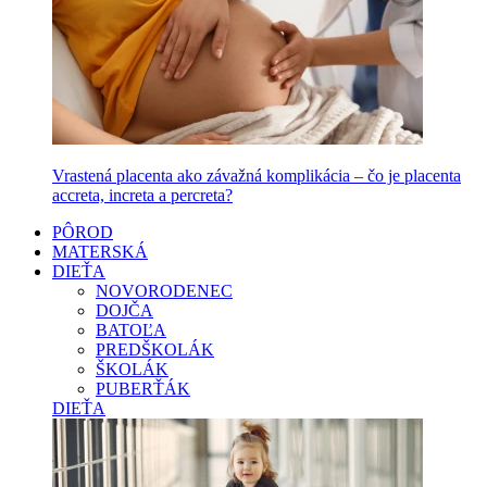
Vrastená placenta ako závažná komplikácia – čo je placenta
accreta, increta a percreta?
PÔROD
MATERSKÁ
DIEŤA
NOVORODENEC
DOJČA
BATOĽA
PREDŠKOLÁK
ŠKOLÁK
PUBERŤÁK
DIEŤA