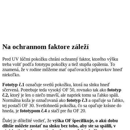
Na ochrannom faktore záleží
Pred UV lúčmi pokožku chráni ochranný faktor, ktorého výšku
treba voliť podľa fototypu pokožky a tiež stupňa opálenia. To
znamená, že v rodine môžeme mať opaľovacích prípravkov hneď
niekoľko.
Fototyp č.1
označuje svetlú pokožku, ktorá na slnku hneď
sčervená. Potrebuje teda vysoký OF 50, rovnako tak ako
fototyp
č.2,
ktorý je len o niečo tmavší, ale napriek tomu sa ľahko spáli.
Normálna koža je označovaná ako
fototyp č.3
a opaľuje sa ľahko,
tej postačí OF 30. Svetlohnedá pokožka, čo sa opaľuje krásne do
hneda, je
fototypom č.4
a stačí pre ňu OF 20.
Ďalej je dôležité vedieť, že
výška OF špecifikuje, o akú dobu
dlhšie môžete zostať na slnku bez toho, aby ste sa spálili, v