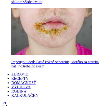
slnkom všade s vami
Impetigo u detí: Časté kožné ochorenie, ktorého sa netreba
báť, no treba ho riešiť
ZDRAVIE
RECEPTY
DOMÁCNOSŤ
VÝCHOVA
RODINA
KALKULAČKY