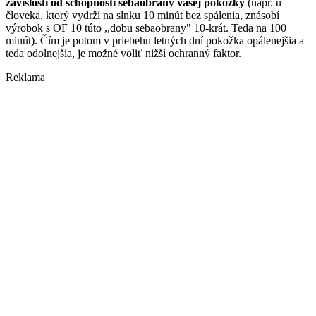
závislosti od schopností sebaobrany vašej pokožky
(napr. u
človeka, ktorý vydrží na slnku 10 minút bez spálenia, znásobí
výrobok s OF 10 túto ,,dobu sebaobrany" 10-krát. Teda na 100
minút). Čím je potom v priebehu letných dní pokožka opálenejšia a
teda odolnejšia, je možné voliť nižší ochranný faktor.
Reklama