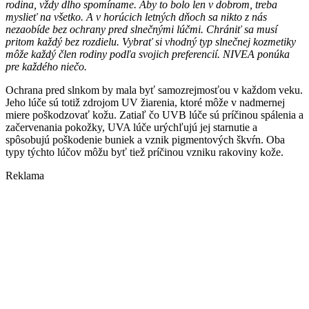
rodina, vždy dlho spomíname. Aby to bolo len v dobrom, treba
myslieť na všetko. A v horúcich letných dňoch sa nikto z nás
nezaobíde bez ochrany pred slnečnými lúčmi. Chrániť sa musí
pritom každý bez rozdielu. Vybrať si vhodný typ slnečnej kozmetiky
môže každý člen rodiny podľa svojich preferencií. NIVEA ponúka
pre každého niečo.
Ochrana pred slnkom by mala byť samozrejmosťou v každom veku.
Jeho lúče sú totiž zdrojom UV žiarenia, ktoré môže v nadmernej
miere poškodzovať kožu. Zatiaľ čo UVB lúče sú príčinou spálenia a
začervenania pokožky, UVA lúče urýchľujú jej starnutie a
spôsobujú poškodenie buniek a vznik pigmentových škvŕn. Oba
typy týchto lúčov môžu byť tiež príčinou vzniku rakoviny kože.
Reklama