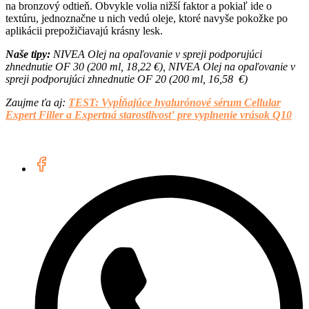
na bronzový odtieň. Obvykle volia nižší faktor a pokiaľ ide o
textúru, jednoznačne u nich vedú oleje, ktoré navyše pokožke po
aplikácii prepožičiavajú krásny lesk.
Naše tipy:
NIVEA Olej na opaľovanie v spreji podporujúci
zhnednutie OF 30 (200 ml, 18,22 €), NIVEA Olej na opaľovanie v
spreji podporujúci zhnednutie OF 20 (200 ml, 16,58 €)
Zaujme ťa aj:
TEST: Vypĺňajúce hyalurónové sérum Cellular
Expert Filler a Expertná starostlivosť pre vyplnenie vrások Q10