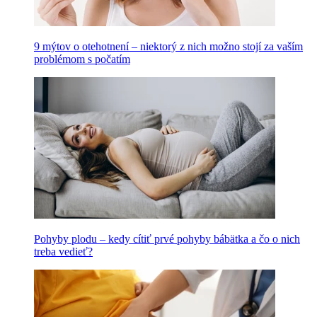
9 mýtov o otehotnení – niektorý z nich možno stojí za vaším
problémom s počatím
Pohyby plodu – kedy cítiť prvé pohyby bábätka a čo o nich
treba vedieť?