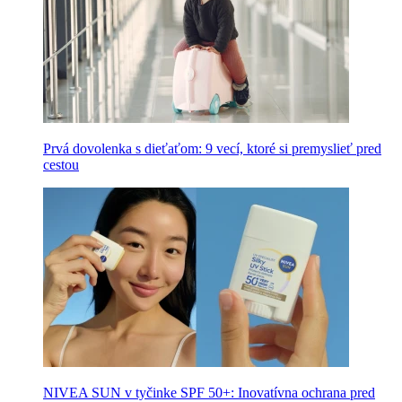
Prvá dovolenka s dieťaťom: 9 vecí, ktoré si premyslieť pred
cestou
NIVEA SUN v tyčinke SPF 50+: Inovatívna ochrana pred