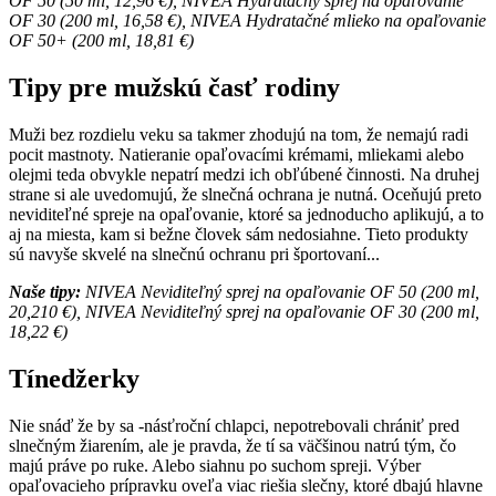
OF 50 (50 ml, 12,96 €), NIVEA Hydratačný sprej na opaľovanie
OF 30 (200 ml, 16,58 €), NIVEA Hydratačné mlieko na opaľovanie
OF 50+ (200 ml, 18,81 €)
Tipy pre mužskú časť rodiny
Muži bez rozdielu veku sa takmer zhodujú na tom, že nemajú radi
pocit mastnoty. Natieranie opaľovacími krémami, mliekami alebo
olejmi teda obvykle nepatrí medzi ich obľúbené činnosti. Na druhej
strane si ale uvedomujú, že slnečná ochrana je nutná. Oceňujú preto
neviditeľné spreje na opaľovanie, ktoré sa jednoducho aplikujú, a to
aj na miesta, kam si bežne človek sám nedosiahne. Tieto produkty
sú navyše skvelé na slnečnú ochranu pri športovaní...
Naše tipy:
NIVEA Neviditeľný sprej na opaľovanie OF 50 (200 ml,
20,210 €), NIVEA Neviditeľný sprej na opaľovanie OF 30 (200 ml,
18,22 €)
Tínedžerky
Nie snáď že by sa -násťroční chlapci, nepotrebovali chrániť pred
slnečným žiarením, ale je pravda, že tí sa väčšinou natrú tým, čo
majú práve po ruke. Alebo siahnu po suchom spreji. Výber
opaľovacieho prípravku oveľa viac riešia slečny, ktoré dbajú hlavne