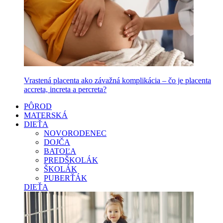
Vrastená placenta ako závažná komplikácia – čo je placenta
accreta, increta a percreta?
PÔROD
MATERSKÁ
DIEŤA
NOVORODENEC
DOJČA
BATOĽA
PREDŠKOLÁK
ŠKOLÁK
PUBERŤÁK
DIEŤA