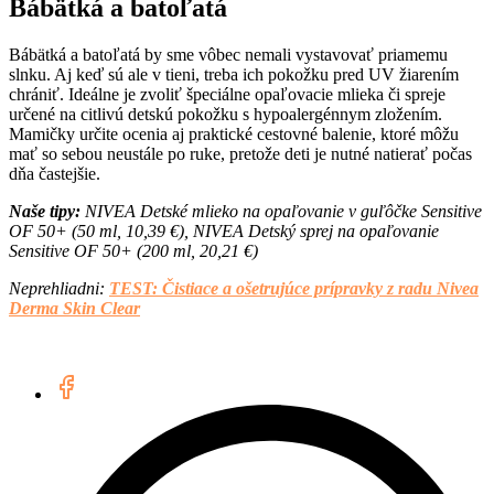
Bábätká a batoľatá
Bábätká a batoľatá by sme vôbec nemali vystavovať priamemu
slnku. Aj keď sú ale v tieni, treba ich pokožku pred UV žiarením
chrániť. Ideálne je zvoliť špeciálne opaľovacie mlieka či spreje
určené na citlivú detskú pokožku s hypoalergénnym zložením.
Mamičky určite ocenia aj praktické cestovné balenie, ktoré môžu
mať so sebou neustále po ruke, pretože deti je nutné natierať počas
dňa častejšie.
Naše tipy:
NIVEA Detské mlieko na opaľovanie v
guľôčke Sensitive
OF 50+ (50 ml, 10,39 €), NIVEA Detský sprej na opaľovanie
Sensitive OF 50+ (200 ml, 20,21 €)
Neprehliadni:
TEST: Čistiace a ošetrujúce prípravky z radu Nivea
Derma Skin Clear