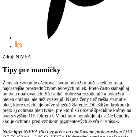
Zdroj: NIVEA
Tipy pre mamičky
Ženy sú zvyknuté ošetrovať svoju pokožku počas celého roka,
najčastejšie prostredníctvom telových mliek. Preto často siahajú aj
po tých opaľovacích. Sú ľahké, dobre sa rozotierajú a pokožku
nielen chránia, ale tiež vyživujú. Najmä ženy tiež riešia starnutie
pleti, ktoré urýchľuje práve slnečné žiarenie. Dôležitým krokom je
preto aj ochrana pleti tváre, pre ktorú sú určené špeciálne krémy na
tvár s vyšším OF. Okrem UV ochrany ponúkajú aj ďalšie benefity,
ako je ochrana pred vznikom pigmentových škvŕn či vrások.
Naše tipy:
NIVEA Pleťový krém na opaľovanie proti vráskam Q10