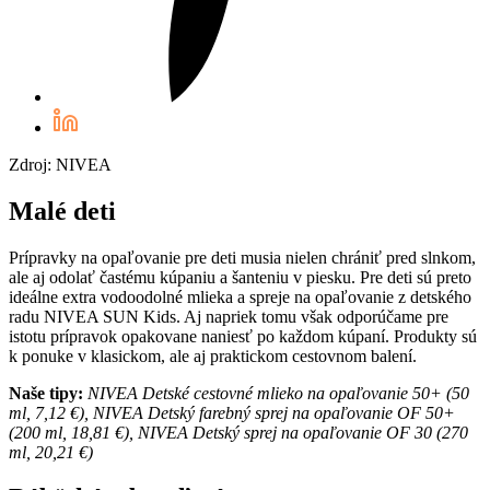
Zdroj: NIVEA
Malé deti
Prípravky na opaľovanie pre deti musia nielen chrániť pred slnkom,
ale aj odolať častému kúpaniu a šanteniu v piesku. Pre deti sú preto
ideálne extra vodoodolné mlieka a spreje na opaľovanie z detského
radu NIVEA SUN Kids. Aj napriek tomu však odporúčame pre
istotu prípravok opakovane naniesť po každom kúpaní. Produkty sú
k ponuke v klasickom, ale aj praktickom cestovnom balení.
Naše tipy:
NIVEA Detské cestovné mlieko na opaľovanie 50+ (50
ml, 7,12 €), NIVEA Detský farebný sprej na opaľovanie OF 50+
(200 ml, 18,81 €), NIVEA Detský sprej na opaľovanie OF 30 (270
ml, 20,21 €)