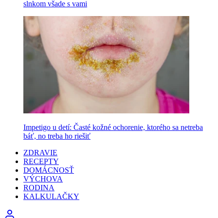
slnkom všade s vami
Impetigo u detí: Časté kožné ochorenie, ktorého sa netreba
báť, no treba ho riešiť
ZDRAVIE
RECEPTY
DOMÁCNOSŤ
VÝCHOVA
RODINA
KALKULAČKY