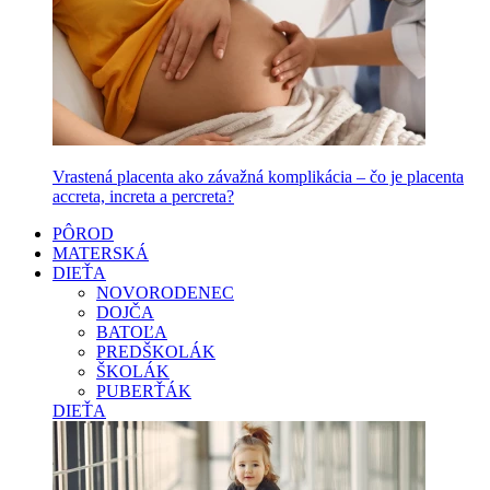
Vrastená placenta ako závažná komplikácia – čo je placenta
accreta, increta a percreta?
PÔROD
MATERSKÁ
DIEŤA
NOVORODENEC
DOJČA
BATOĽA
PREDŠKOLÁK
ŠKOLÁK
PUBERŤÁK
DIEŤA