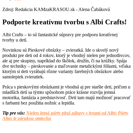
Zdroj: Redakcia KAMzaKRASOU.sk - Alena Čabáková
Podporte kreatívnu tvorbu s Albi Crafts!
Albi Crafts – to sú fantastické súpravy pre podporu kreatívnej
tvorby u detí.
Novinkou sú Pieskové obrázky – zvieratká. Ide o skvelý nový
produkt pre deti od 4 rokov, ktorý je vhodný nielen pre jednotlivcov,
ale aj pre skupiny, napríklad do škôlok, družín, či na krúžky. Spája
dve techniky – pieskovanie a maľovanie metalickými fóliami, vďaka
ktorým si deti vyrábajú rôzne varianty farebných obrázkov alebo
samolepiek zvieratiek.
Práca s pieskovými obrázkami je vhodná aj pre staršie deti, pričom u
mladších detí sa týmto spôsobom práce krásne rozvíja jemná
motorika, fantázia a predstavivosť. Deti tam majú možnosť pracovať
s farbami bez použitia nožníc a lepidla.
Tip pre vás:
Nielen letná párty plná zábavy s hrami od Albi: Párty
Alias je zárukou smiechu