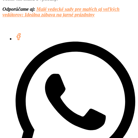
Odporúčame aj:
Malé vedecké sady pre malých aj veľkých
vedátorov: Ideálna zábava na jarné prázdniny