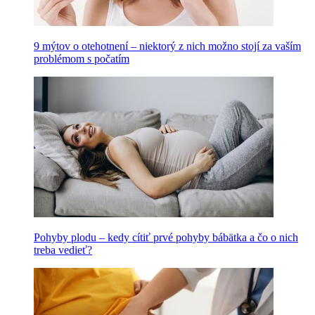
9 mýtov o otehotnení – niektorý z nich možno stojí za vaším
problémom s počatím
Pohyby plodu – kedy cítiť prvé pohyby bábätka a čo o nich
treba vedieť?