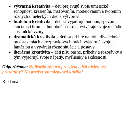
výtvarná kreativita
– deti prejavujú svoje umelecké
schopnosti kreslením, maľovaním, modelovaním a tvorením
rôznych umeleckých diel a výtvorov,
hudobná kreativita
– deti sa vyjadrujú hudbou, spevom,
tancom či hrou na hudobné nástroje, vytvárajú svoje melódie
a rytmické vzory,
dramatická kreativita
– deti sa pri hre na rolu, divadelných
predstaveniach a rozprávkových hrách vyjadrujú svojou
fantáziou a vytvárajú rôzne situácie a postavy,
literárna kreativita
– deti píšu básne, príbehy a rozprávky a
tým vyjadrujú svoje nápady, myšlienky a skúsenosti.
Odporúčame:
Najlepšia zábava pre všetky deti nielen cez
prázdniny? No predsa samolepková knižka!
Reklama