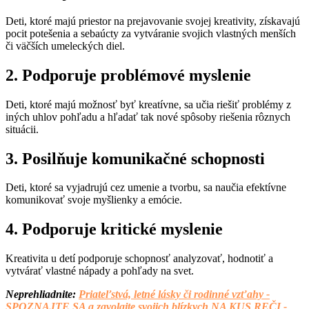
Deti, ktoré majú priestor na prejavovanie svojej kreativity, získavajú
pocit potešenia a sebaúcty za vytváranie svojich vlastných menších
či väčších umeleckých diel.
2. Podporuje problémové myslenie
Deti, ktoré majú možnosť byť kreatívne, sa učia riešiť problémy z
iných uhlov pohľadu a hľadať tak nové spôsoby riešenia rôznych
situácii.
3. Posilňuje komunikačné schopnosti
Deti, ktoré sa vyjadrujú cez umenie a tvorbu, sa naučia efektívne
komunikovať svoje myšlienky a emócie.
4. Podporuje kritické myslenie
Kreativita u detí podporuje schopnosť analyzovať, hodnotiť a
vytvárať vlastné nápady a pohľady na svet.
Neprehliadnite:
Priateľstvá, letné lásky či rodinné vzťahy -
SPOZNAJTE SA a zavolajte svojich blízkych NA KUS REČI -