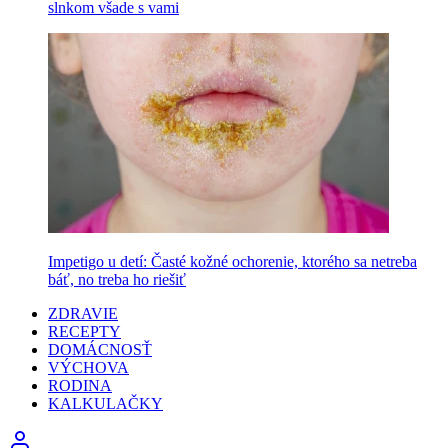
slnkom všade s vami
Impetigo u detí: Časté kožné ochorenie, ktorého sa netreba
báť, no treba ho riešiť
ZDRAVIE
RECEPTY
DOMÁCNOSŤ
VÝCHOVA
RODINA
KALKULAČKY