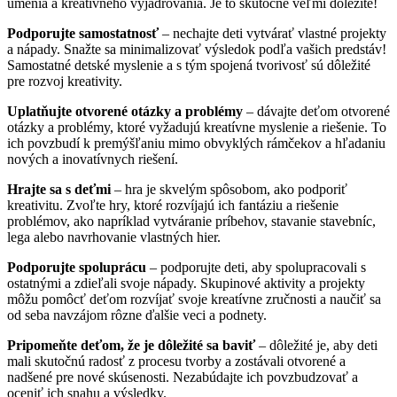
umenia a kreatívneho vyjadrovania. Je to skutočne veľmi dôležité!
Podporujte samostatnosť
– nechajte deti vytvárať vlastné projekty
a nápady. Snažte sa minimalizovať výsledok podľa vašich predstáv!
Samostatné detské myslenie a s tým spojená tvorivosť sú dôležité
pre rozvoj kreativity.
Uplatňujte otvorené otázky a problémy
– dávajte deťom otvorené
otázky a problémy, ktoré vyžadujú kreatívne myslenie a riešenie. To
ich povzbudí k premýšľaniu mimo obvyklých rámčekov a hľadaniu
nových a inovatívnych riešení.
Hrajte sa s deťmi
– hra je skvelým spôsobom, ako podporiť
kreativitu. Zvoľte hry, ktoré rozvíjajú ich fantáziu a riešenie
problémov, ako napríklad vytváranie príbehov, stavanie stavebníc,
lega alebo navrhovanie vlastných hier.
Podporujte spoluprácu
– podporujte deti, aby spolupracovali s
ostatnými a zdieľali svoje nápady. Skupinové aktivity a projekty
môžu pomôcť deťom rozvíjať svoje kreatívne zručnosti a naučiť sa
od seba navzájom rôzne ďalšie veci a podnety.
Pripomeňte deťom, že je dôležité sa baviť
– dôležité je, aby deti
mali skutočnú radosť z procesu tvorby a zostávali otvorené a
nadšené pre nové skúsenosti. Nezabúdajte ich povzbudzovať a
oceniť ich snahu a výsledky.