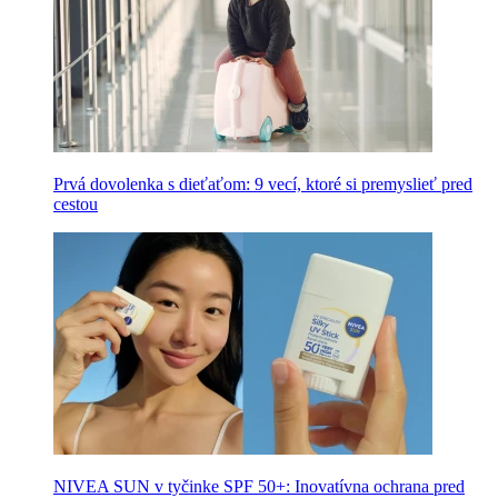
Prvá dovolenka s dieťaťom: 9 vecí, ktoré si premyslieť pred
cestou
NIVEA SUN v tyčinke SPF 50+: Inovatívna ochrana pred