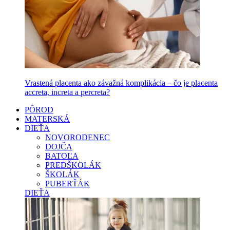
Vrastená placenta ako závažná komplikácia – čo je placenta
accreta, increta a percreta?
PÔROD
MATERSKÁ
DIEŤA
NOVORODENEC
DOJČA
BATOĽA
PREDŠKOLÁK
ŠKOLÁK
PUBERŤÁK
DIEŤA