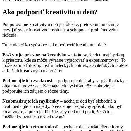
Ako podporiť kreativitu u detí?
Podporovanie kreativity u detí je dôležité, pretože im umožňuje
rozvíjať svoje inovatívne myslenie a schopnosti problémového
riešenia.
Tu je niekoľko spôsobov, ako podporiť kreativitu u detí:
Poskytujte priestor na kreativitu
– uistite sa, že deti majú prístup
k priestoru, kde sa môžu výrazne vyjadrovať a experimentovať. To
môže zahŕňať dostupnosť umeleckých potrieb, staviteľských blokov
a ďalších kreatívnych materiálov.
Podporujte ich zvedavosť
– podporujte deti, aby sa pýtali otázky a
objavovali nové veci. Nechajte ich vyskúšať rôzne aktivity a
podporujte ich záujem o rôzne témy.
Neobmedzujte ich myšlienky
– nechajte deti byť slobodné a
neobmedzujte ich nápady. Neexistuje nesprávny spôsob, ako byť
kreatívnym, a preto je dôležité, aby deti mali pocit, že sú ich
myšlienky uznané a rešpektované.
Podporujte ich rôznorodosť
– nechajte deti skúšať rôzne formy