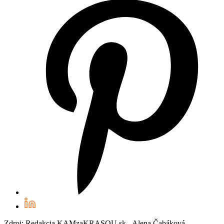
Zdroj: Redakcia KAMzaKRASOU.sk - Alena Čabáková