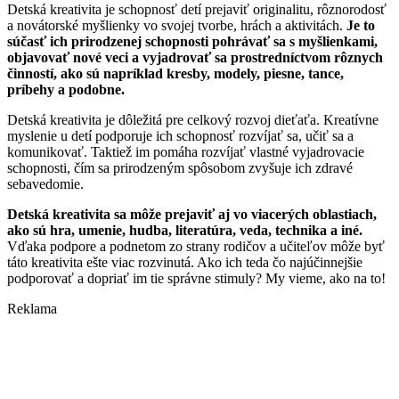
Detská kreativita je schopnosť detí prejaviť originalitu, rôznorodosť
a novátorské myšlienky vo svojej tvorbe, hrách a aktivitách.
Je to
súčasť ich prirodzenej schopnosti pohrávať sa s myšlienkami,
objavovať nové veci a vyjadrovať sa prostredníctvom rôznych
činností, ako sú napríklad kresby, modely, piesne, tance,
príbehy a podobne.
Detská kreativita je dôležitá pre celkový rozvoj dieťaťa. Kreatívne
myslenie u detí podporuje ich schopnosť rozvíjať sa, učiť sa a
komunikovať. Taktiež im pomáha rozvíjať vlastné vyjadrovacie
schopnosti, čím sa prirodzeným spôsobom zvyšuje ich zdravé
sebavedomie.
Detská kreativita sa môže prejaviť aj vo viacerých oblastiach,
ako sú hra, umenie, hudba, literatúra, veda, technika a iné.
Vďaka podpore a podnetom zo strany rodičov a učiteľov môže byť
táto kreativita ešte viac rozvinutá. Ako ich teda čo najúčinnejšie
podporovať a dopriať im tie správne stimuly? My vieme, ako na to!
Reklama