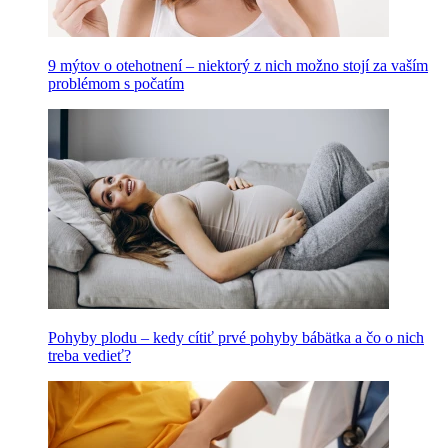
9 mýtov o otehotnení – niektorý z nich možno stojí za vaším
problémom s počatím
Pohyby plodu – kedy cítiť prvé pohyby bábätka a čo o nich
treba vedieť?