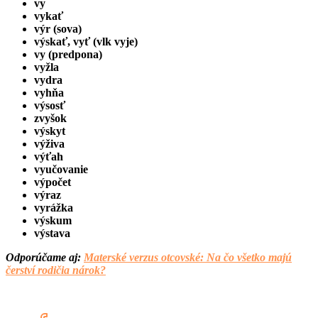
vy
vykať
výr (sova)
výskať, vyť (vlk vyje)
vy (predpona)
vyžla
vydra
vyhňa
výsosť
zvyšok
výskyt
výživa
výťah
vyučovanie
výpočet
výraz
vyrážka
výskum
výstava
Odporúčame aj:
Materské verzus otcovské: Na čo všetko majú
čerství rodičia nárok?