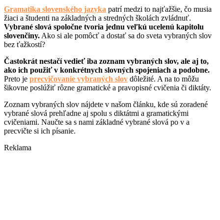
Gramatika slovenského jazyka
patrí medzi to najťažšie, čo musia
žiaci a študenti na základných a stredných školách zvládnuť.
Vybrané slová spoločne tvoria jednu veľkú ucelenú kapitolu
slovenčiny.
Ako si ale pomôcť a dostať sa do sveta vybraných slov
bez ťažkostí?
Častokrát nestačí vedieť iba zoznam vybraných slov, ale aj to,
ako ich použiť v konkrétnych slovných spojeniach a podobne.
Preto je
precvičovanie vybraných slov
dôležité. A na to môžu
šikovne poslúžiť rôzne gramatické a pravopisné cvičenia či diktáty.
Zoznam vybraných slov nájdete v našom článku, kde sú zoradené
vybrané slová prehľadne aj spolu s diktátmi a gramatickými
cvičeniami. Naučte sa s nami základné vybrané slová po v a
precvičte si ich písanie.
Reklama