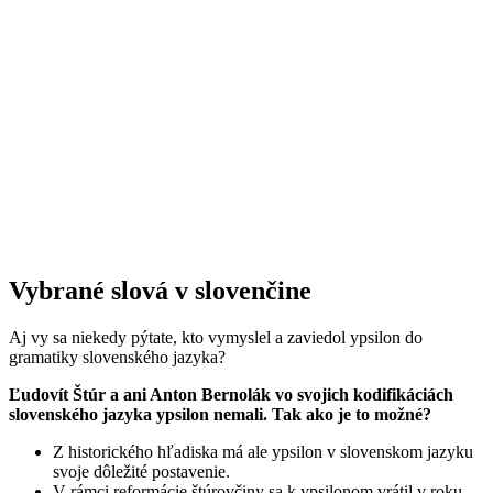
Vybrané slová v slovenčine
Aj vy sa niekedy pýtate, kto vymyslel a zaviedol ypsilon do
gramatiky slovenského jazyka?
Ľudovít Štúr a ani Anton Bernolák vo svojich kodifikáciách
slovenského jazyka ypsilon nemali. Tak ako je to možné?
Z historického hľadiska má ale ypsilon v slovenskom jazyku
svoje dôležité postavenie.
V rámci reformácie štúrovčiny sa k ypsilonom vrátil v roku