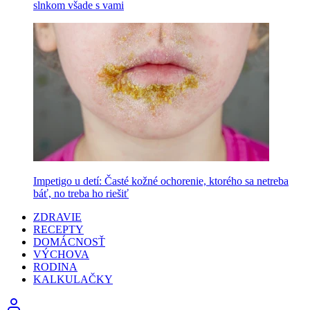
slnkom všade s vami
Impetigo u detí: Časté kožné ochorenie, ktorého sa netreba
báť, no treba ho riešiť
ZDRAVIE
RECEPTY
DOMÁCNOSŤ
VÝCHOVA
RODINA
KALKULAČKY