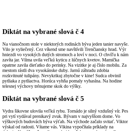
Diktát na vybrané slová č 4
Na vianočnom stole v niektorých rodinách býva jeden tanier navyše.
Vilo je vyliečený. Cez víkend sme navštívili Trenčiansky hrad. Výr
hniezdi vo vysokých dutých stromoch a loví v noci. O chvíľu k nám
zavíta jar. Vilma uvila veľkú kyticu z lúčnych kvetov. Mamička
opatrne zavila dieťatko do perinky. Na vizitke je aj číslo mobilu. Za
mestom rástli dva vysokánske duby. Jarnú záhradu zdobia
rozkvitnuté tulipány. Nevykrikuj zbytočne v kine! Sudca obvinil
pytliaka z pytliactva. Horúca vyhňa pomaly vyhasína. Na hodine
telesnej výchovy trénujeme skok do výšky.
Diktát na vybrané slová č 5
Vydra šikovne ulovila veľkú rybu. Tornádo je silný vzdušný vír. Pes
pri vytí vydával prenikavý zvuk. Bývam v najvyššom dome. Vo
výškových budovách býva výťah. Na východe začalo svitať. Viktor
výskal od radosti. Vítame vás. Vikina vypočítala príklady na