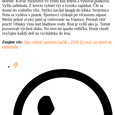
delenie. Kováč rozžeravil vo vyhni kus železa a vykoval podkovu.
Vyžla zaštekala. Z krovia vyletel výr a vysoko zapískal. Čln sa
dostal do vodného víru. Strýko navíjal špagát do klbka. Sesternica
Nina sa vydáva v piatok. Športovci výskajú po víťaznom zápase.
Medzi pekné zvyky patrí aj vinšovanie na Vianoce. Prestaň víriť
prach! Oblaky visia nad hladinou vody. Brat je vyšší ako ja. Turisti
pozorovali východ slnka. Na zem mi spadla vidlička. Horár chodí
zvyčajne každý deň na vychádzku do lesa.
Zaujme vás:
Ako vybrať správny kočík - TOP 13 vecí, na ktoré sa
zamerajte