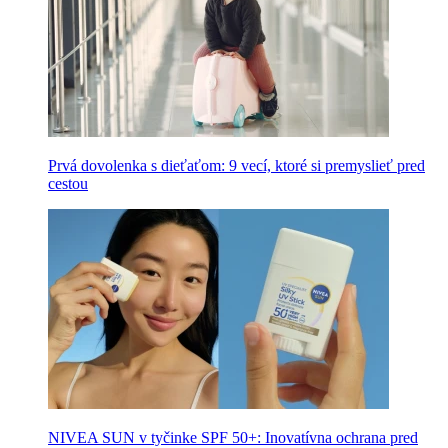
Prvá dovolenka s dieťaťom: 9 vecí, ktoré si premyslieť pred
cestou
NIVEA SUN v tyčinke SPF 50+: Inovatívna ochrana pred