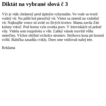
Diktát na vybrané slová č 3
Výr je vták chránený pred úplným vyhynutím. Vo vode sa tvoril
vodný vír. Na púšti bol piesočný vír. Vietor sa zmenil na vzdušný
vír. Najkrajšie vence sú uvité zo živých kvetov. Mama zavila Zite
krásny vrkoč. Pod horou vyla svorka psov. V letoviskách sú pekné
vily. Videla som rozprávku o víle. Ľahký vánok rozvíril vôňu
smrečiny. Víchor ohýbal vrcholce stromov. Strýkova kosa pri kosení
sviští. Babička zasadila cvikly. Dnes sme vinšovali našej tete.
Reklama