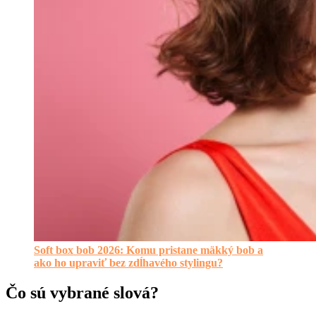
Soft box bob 2026: Komu pristane mäkký bob a
ako ho upraviť bez zdĺhavého stylingu?
Čo sú vybrané slová?