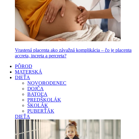
Vrastená placenta ako závažná komplikácia – čo je placenta
accreta, increta a percreta?
PÔROD
MATERSKÁ
DIEŤA
NOVORODENEC
DOJČA
BATOĽA
PREDŠKOLÁK
ŠKOLÁK
PUBERŤÁK
DIEŤA