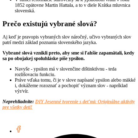
1852 opätovne Martin Hattala, a to v diele Krátka mluvnica
slovenská.
Prečo existujú vybrané slová?
Aj keď je pravopis vybraných slov náročný, učivo vybraných slov
patrí medzi základ poznania slovenského jazyka.
Vybrané slová vznikli preto, aby sme si ľahšie zapamätali, kedy
sa po obojakej spoluhláske píše ypsilon.
Navyše - ypsilon má v slovenčine dištinktívnu - teda
rozlišovaciu funkciu.
Práve vďaka tomu, či je v slove napísané ypsilon alebo mäkké
i, dokážeme rozoznať a pochopiť význam slov - napríklad
výr/vír.
Neprehliadnite:
DIY Jesenné tvorenie s deťmi: Originálne aktivity
pre všetky deti!