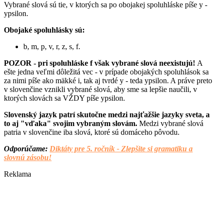
Vybrané slová sú tie, v ktorých sa po obojakej spoluhláske píše y -
ypsilon.
Obojaké spoluhlásky sú:
b, m, p, v, r, z, s, f.
POZOR - pri spoluhláske f však vybrané slová neexistujú!
A
ešte jedna veľmi dôležitá vec - v prípade obojakých spoluhlások sa
za nimi píše ako mäkké i, tak aj tvrdé y - teda ypsilon. A práve preto
v slovenčine vznikli vybrané slová, aby sme sa lepšie naučili, v
ktorých slovách sa VŽDY píše ypsilon.
Slovenský jazyk patrí skutočne medzi najťažšie jazyky sveta, a
to aj "vďaka" svojim vybraným slovám.
Medzi vybrané slová
patria v slovenčine iba slová, ktoré sú domáceho pôvodu.
Odporúčame:
Diktáty pre 5. ročník - Zlepšite si gramatiku a
slovnú zásobu!
Reklama