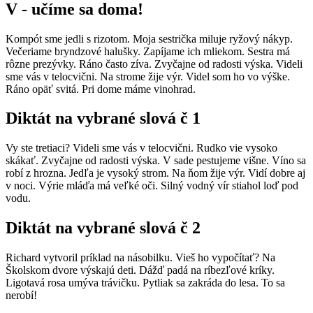
V - učíme sa doma!
Kompót sme jedli s rizotom. Moja sestrička miluje ryžový nákyp.
Večeriame bryndzové halušky. Zapíjame ich mliekom. Sestra má
rôzne prezývky. Ráno často zíva. Zvyčajne od radosti výska. Videli
sme vás v telocvični. Na strome žije výr. Videl som ho vo výške.
Ráno opäť svitá. Pri dome máme vinohrad.
Diktát na vybrané slová č 1
Vy ste tretiaci? Videli sme vás v telocvični. Rudko vie vysoko
skákať. Zvyčajne od radosti výska. V sade pestujeme višne. Víno sa
robí z hrozna. Jedľa je vyso­ký strom. Na ňom žije výr. Vidí dobre aj
v noci. Výrie mláďa má veľké oči. Sil­ný vodný vír stiahol loď pod
vodu.
Diktát na vybrané slová č 2
Richard vytvoril príklad na násobilku. Vieš ho vypočítať? Na
Školskom dvore výskajú deti. Dážď padá na ríbezľové kríky.
Ligotavá rosa umýva trávičku. Pytliak sa zakráda do lesa. To sa
nerobí!