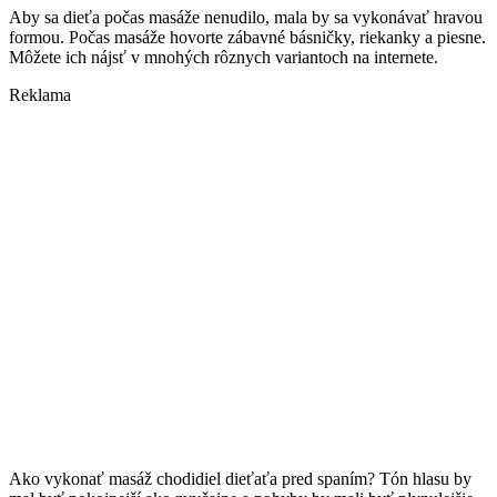
Aby sa dieťa počas masáže nenudilo, mala by sa vykonávať hravou
formou. Počas masáže hovorte zábavné básničky, riekanky a piesne.
Môžete ich nájsť v mnohých rôznych variantoch na internete.
Reklama
Ako vykonať masáž chodidiel dieťaťa pred spaním? Tón hlasu by