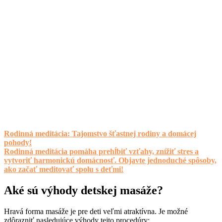
Rodinná meditácia: Tajomstvo šťastnej rodiny a domácej
pohody!
Rodinná meditácia pomáha prehĺbiť vzťahy, znížiť stres a
vytvoriť harmonickú domácnosť. Objavte jednoduché spôsoby,
ako začať meditovať spolu s deťmi!
Aké sú výhody detskej masáže?
Hravá forma masáže je pre deti veľmi atraktívna. Je možné
zdôrazniť nasledujúce výhody tejto procedúry: