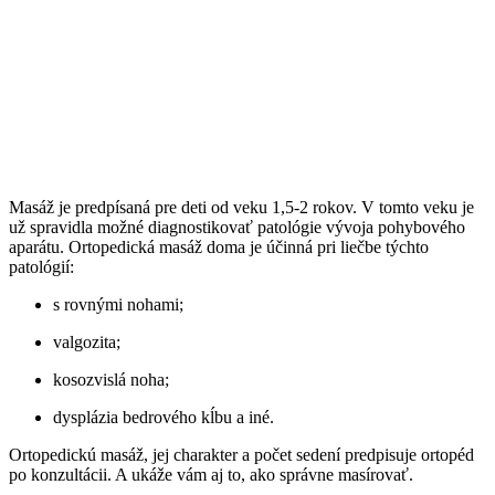
Masáž je predpísaná pre deti od veku 1,5-2 rokov. V tomto veku je
už spravidla možné diagnostikovať patológie vývoja pohybového
aparátu. Ortopedická masáž doma je účinná pri liečbe týchto
patológií:
s rovnými nohami;
valgozita;
kosozvislá noha;
dysplázia bedrového kĺbu a iné.
Ortopedickú masáž, jej charakter a počet sedení predpisuje ortopéd
po konzultácii. A ukáže vám aj to, ako správne masírovať.