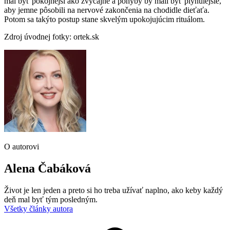
mal byť pokojnejší ako zvyčajne a pohyby by mali byť plynulejšie,
aby jemne pôsobili na nervové zakončenia na chodidle dieťaťa.
Potom sa takýto postup stane skvelým upokojujúcim rituálom.
Zdroj úvodnej fotky: ortek.sk
O autorovi
Alena Čabáková
Život je len jeden a preto si ho treba užívať naplno, ako keby každý
deň mal byť tým posledným.
Všetky články autora