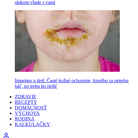
slnkom všade s vami
Impetigo u detí: Časté kožné ochorenie, ktorého sa netreba
báť, no treba ho riešiť
ZDRAVIE
RECEPTY
DOMÁCNOSŤ
VÝCHOVA
RODINA
KALKULAČKY