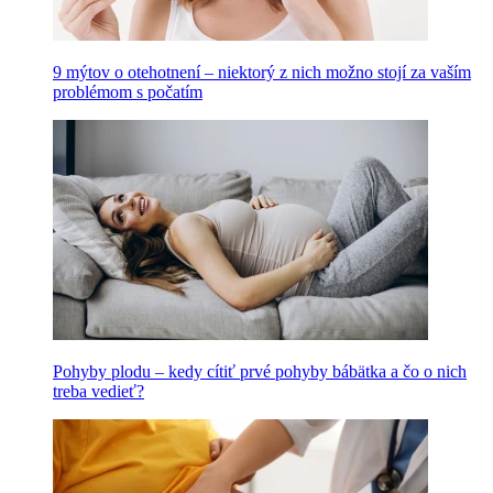
9 mýtov o otehotnení – niektorý z nich možno stojí za vaším
problémom s počatím
Pohyby plodu – kedy cítiť prvé pohyby bábätka a čo o nich
treba vedieť?