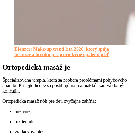
Blonzer: Make-up trend leta 2026, ktorý spája
bronzer a lícenku pre prirodzene opálenú pleť
Ortopedická masáž je
Špecializovaná terapia, ktorá sa zaoberá problémami pohybového
aparátu. Pri tejto liečbe sa postihujú najmä mäkké tkanivá dolných
končatín.
Ortopedická masáž nôh pre deti zvyčajne zahŕňa:
hnetenie;
roztieranie;
vyhladzovanie;