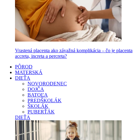
Vrastená placenta ako závažná komplikácia – čo je placenta
accreta, increta a percreta?
PÔROD
MATERSKÁ
DIEŤA
NOVORODENEC
DOJČA
BATOĽA
PREDŠKOLÁK
ŠKOLÁK
PUBERŤÁK
DIEŤA