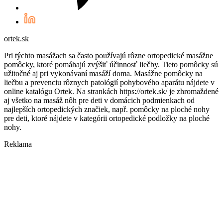
ortek.sk
Pri týchto masážach sa často používajú rôzne ortopedické masážne
pomôcky, ktoré pomáhajú zvýšiť účinnosť liečby. Tieto pomôcky sú
užitočné aj pri vykonávaní masáží doma. Masážne pomôcky na
liečbu a prevenciu rôznych patológií pohybového aparátu nájdete v
online katalógu Ortek. Na strankách https://ortek.sk/ je zhromaždené
aj všetko na masáž nôh pre deti v domácich podmienkach od
najlepších ortopedických značiek, např. pomôcky na ploché nohy
pre deti, ktoré nájdete v kategórii ortopedické podložky na ploché
nohy.
Reklama