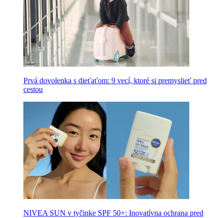
Prvá dovolenka s dieťaťom: 9 vecí, ktoré si premyslieť pred
cestou
NIVEA SUN v tyčinke SPF 50+: Inovatívna ochrana pred