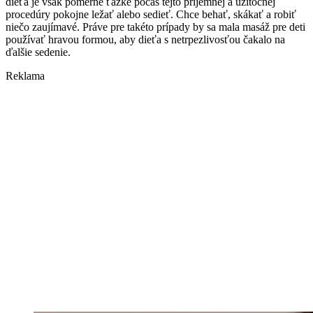
dieťa je však pomerne ťažké počas tejto príjemnej a užitočnej
procedúry pokojne ležať alebo sedieť. Chce behať, skákať a robiť
niečo zaujímavé. Práve pre takéto prípady by sa mala masáž pre deti
používať hravou formou, aby dieťa s netrpezlivosťou čakalo na
ďalšie sedenie.
Reklama