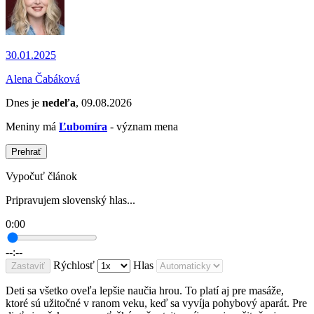
30.01.2025
Alena Čabáková
Dnes je
nedeľa
, 09.08.2026
Meniny má
Ľubomíra
- význam mena
Prehrať
Vypočuť článok
Pripravujem slovenský hlas...
0:00
--:--
Rýchlosť
Hlas
Zastaviť
Deti sa všetko oveľa lepšie naučia hrou. To platí aj pre masáže,
ktoré sú užitočné v ranom veku, keď sa vyvíja pohybový aparát. Pre