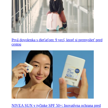
Prvá dovolenka s dieťaťom: 9 vecí, ktoré si premyslieť pred
cestou
NIVEA SUN v tyčinke SPF 50+: Inovatívna ochrana pred