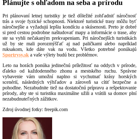
Plánujte s ohľadom na seba a prírodu
Pri plánovaní letnej turistiky je tiež dôležité zohľadniť náročnosť
trás a svoje fyzické schopnosti. Niektoré turistické trasy môžu byť
náročnejšie a vyžadujú lepšiu kondíciu a skúsenosti. Preto je dobré
si pred cestou podrobne naštudovať mapy a informácie o trase, aby
ste sa vyhli nečakaným prekvapeniam. Pri náročnejších turistikách
už by ste mali porozmýšľať aj nad paličkami alebo napríklad
ruksakom, kde dáte vak na vodu. Všetko potrebné ponúkajú
Sportrysy.sk
a vaše výlety budú bez problémov.
Leto na horách ponúka jedinečnú príležitosť na oddych v prírode,
ďaleko od každodenného zhonu a mestského ruchu. Správne
vybavenie vám umožní naplno si vychutnať krásy horských
scenérií, následných výhľadov a zároveň sa cítiť bezpečne a
pohodlne. Nezabudnite tiež na dostatočnú prípravu a rešpektovanie
prírody, aby ste si turistiku maximálne užili a vrátili sa domov plní
nezabudnuteľných zážitkov.
Zdroj úvodnej fotky: freepik.com