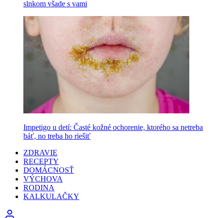
slnkom všade s vami
Impetigo u detí: Časté kožné ochorenie, ktorého sa netreba
báť, no treba ho riešiť
ZDRAVIE
RECEPTY
DOMÁCNOSŤ
VÝCHOVA
RODINA
KALKULAČKY