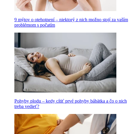
9 mýtov o otehotnení – niektorý z nich možno stojí za vaším
problémom s počatím
Pohyby plodu – kedy cítiť prvé pohyby bábätka a čo o nich
treba vedieť?