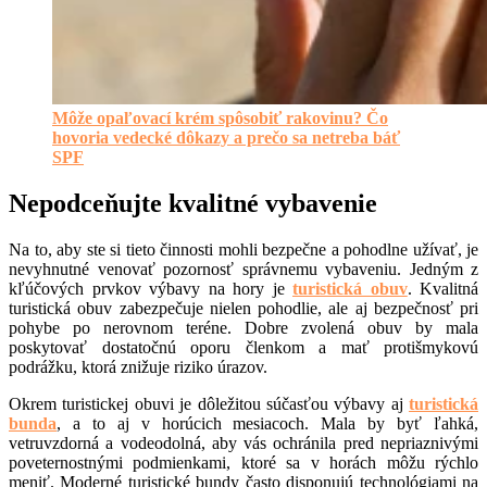
Môže opaľovací krém spôsobiť rakovinu? Čo
hovoria vedecké dôkazy a prečo sa netreba báť
SPF
Nepodceňujte kvalitné vybavenie
Na to, aby ste si tieto činnosti mohli bezpečne a pohodlne užívať, je
nevyhnutné venovať pozornosť správnemu vybaveniu. Jedným z
kľúčových prvkov výbavy na hory je
turistická obuv
. Kvalitná
turistická obuv zabezpečuje nielen pohodlie, ale aj bezpečnosť pri
pohybe po nerovnom teréne. Dobre zvolená obuv by mala
poskytovať dostatočnú oporu členkom a mať protišmykovú
podrážku, ktorá znižuje riziko úrazov.
Okrem turistickej obuvi je dôležitou súčasťou výbavy aj
turistická
bunda
, a to aj v horúcich mesiacoch. Mala by byť ľahká,
vetruvzdorná a vodeodolná, aby vás ochránila pred nepriaznivými
poveternostnými podmienkami, ktoré sa v horách môžu rýchlo
meniť. Moderné turistické bundy často disponujú technológiami na