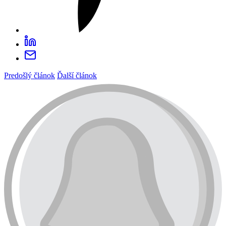
Predošlý článok
Ďalší článok