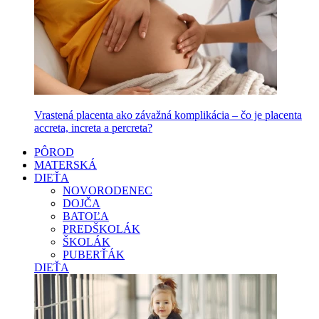
Vrastená placenta ako závažná komplikácia – čo je placenta
accreta, increta a percreta?
PÔROD
MATERSKÁ
DIEŤA
NOVORODENEC
DOJČA
BATOĽA
PREDŠKOLÁK
ŠKOLÁK
PUBERŤÁK
DIEŤA