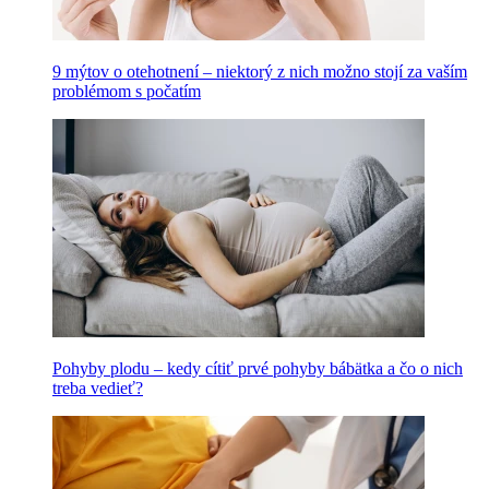
9 mýtov o otehotnení – niektorý z nich možno stojí za vaším
problémom s počatím
Pohyby plodu – kedy cítiť prvé pohyby bábätka a čo o nich
treba vedieť?