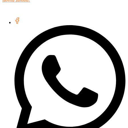
slovnú zásobu!