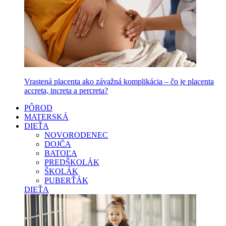
Vrastená placenta ako závažná komplikácia – čo je placenta
accreta, increta a percreta?
PÔROD
MATERSKÁ
DIEŤA
NOVORODENEC
DOJČA
BATOĽA
PREDŠKOLÁK
ŠKOLÁK
PUBERŤÁK
DIEŤA