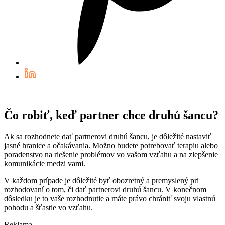
Čo robiť, keď partner chce druhú šancu?
Ak sa rozhodnete dať partnerovi druhú šancu, je dôležité nastaviť
jasné hranice a očakávania. Možno budete potrebovať terapiu alebo
poradenstvo na riešenie problémov vo vašom vzťahu a na zlepšenie
komunikácie medzi vami.
V každom prípade je dôležité byť obozretný a premyslený pri
rozhodovaní o tom, či dať partnerovi druhú šancu. V konečnom
dôsledku je to vaše rozhodnutie a máte právo chrániť svoju vlastnú
pohodu a šťastie vo vzťahu.
Reklama