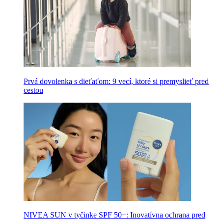
Prvá dovolenka s dieťaťom: 9 vecí, ktoré si premyslieť pred
cestou
NIVEA SUN v tyčinke SPF 50+: Inovatívna ochrana pred