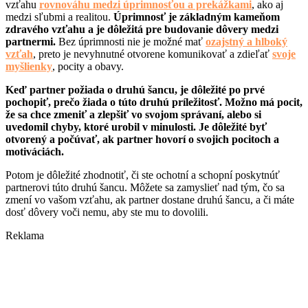
vzťahu
rovnováhu medzi úprimnosťou a prekážkami
, ako aj
medzi sľubmi a realitou.
Úprimnosť je základným kameňom
zdravého vzťahu a je dôležitá pre budovanie dôvery medzi
partnermi.
Bez úprimnosti nie je možné mať
ozajstný a hlboký
vzťah
, preto je nevyhnutné otvorene komunikovať a zdieľať
svoje
myšlienky
, pocity a obavy.
Keď partner požiada o druhú šancu, je dôležité po prvé
pochopiť, prečo žiada o túto druhú príležitosť. Možno má pocit,
že sa chce zmeniť a zlepšiť vo svojom správaní, alebo si
uvedomil chyby, ktoré urobil v minulosti. Je dôležité byť
otvorený a počúvať, ak partner hovorí o svojich pocitoch a
motiváciách.
Potom je dôležité zhodnotiť, či ste ochotní a schopní poskytnúť
partnerovi túto druhú šancu. Môžete sa zamyslieť nad tým, čo sa
zmení vo vašom vzťahu, ak partner dostane druhú šancu, a či máte
dosť dôvery voči nemu, aby ste mu to dovolili.
Reklama