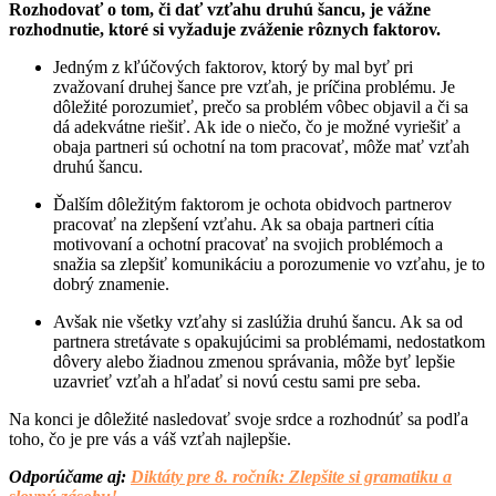
Rozhodovať o tom, či dať vzťahu druhú šancu, je vážne
rozhodnutie, ktoré si vyžaduje zváženie rôznych faktorov.
Jedným z kľúčových faktorov, ktorý by mal byť pri
zvažovaní druhej šance pre vzťah, je príčina problému. Je
dôležité porozumieť, prečo sa problém vôbec objavil a či sa
dá adekvátne riešiť. Ak ide o niečo, čo je možné vyriešiť a
obaja partneri sú ochotní na tom pracovať, môže mať vzťah
druhú šancu.
Ďalším dôležitým faktorom je ochota obidvoch partnerov
pracovať na zlepšení vzťahu. Ak sa obaja partneri cítia
motivovaní a ochotní pracovať na svojich problémoch a
snažia sa zlepšiť komunikáciu a porozumenie vo vzťahu, je to
dobrý znamenie.
Avšak nie všetky vzťahy si zaslúžia druhú šancu. Ak sa od
partnera stretávate s opakujúcimi sa problémami, nedostatkom
dôvery alebo žiadnou zmenou správania, môže byť lepšie
uzavrieť vzťah a hľadať si novú cestu sami pre seba.
Na konci je dôležité nasledovať svoje srdce a rozhodnúť sa podľa
toho, čo je pre vás a váš vzťah najlepšie.
Odporúčame aj:
Diktáty pre 8. ročník: Zlepšite si gramatiku a