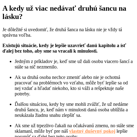
A kedy už viac nedávať druhú šancu na
lásku?
Je dôležité si uvedomiť, že druhá šanca na lásku nie je vždy tá
správna voľba.
Existujú situácie, kedy je lepšie uzavrieť danú kapitolu a ísť
ďalej bez toho, aby sme sa vracali k minulosti.
Jedným z príkladov je, keď sme už dali osobu viacero šancí a
stále sa nič nezmenilo.
Ak sa druhá osoba nechce zmeniť alebo nie je ochotná
pracovať na problémoch vo vzťahu, môže byť lepšie sa od
nej vzdať a hľadať niekoho, kto si váži a rešpektuje naše
potreby.
Ďalšou situáciou, kedy by sme mohli zvážiť, že už nedáme
druhú šancu, je, keď nám v minulosti daná osoba ublížila a
neukázala žiadnu snahu zlepšiť sa.
Ak sme už trpezlivo čakali na očakávanú zmenu, no stále sme
sklamaní, môže byť pre náš
vlastný duševný pokoj
lepšie
posunúť sa ďalej bez tejto osoby.