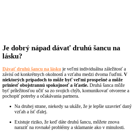
Je dobrý nápad dávať druhú šancu na
lásku?
Dávať druhú šancu na lásku
je veľmi individuálna záležitosť a
závisí od konkrétnych okolností a vzťahu medzi dvoma ľuďmi.
V
niektorých prípadoch to môže byť veľmi prospešné a môže
priniesť obojstrannú spokojnosť a šťastie.
Druhá šanca môže
byť príležitosťou učiť sa zo svojich chýb, komunikovať otvorene a
pochopiť potreby a očakávania partnera.
Na druhej strane, niekedy sa ukáže, že je lepšie uzavrieť daný
vzťah a ísť ďalej.
Existuje riziko, že keď dáte druhú šancu, môžete znova
naraziť na rovnaké problémy a sklamanie ako v minulosti.