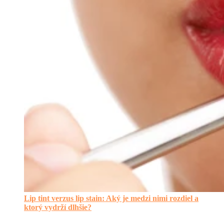
Lip tint verzus lip stain: Aký je medzi nimi rozdiel a
ktorý vydrží dlhšie?