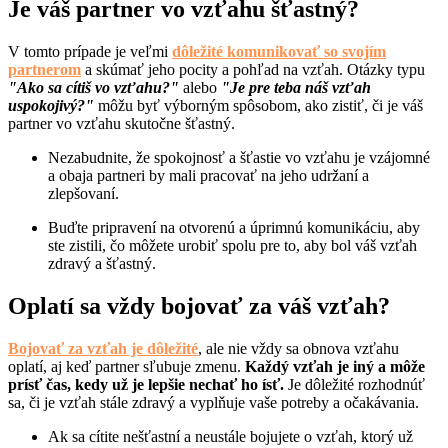
Je váš partner vo vzťahu šťastný?
V tomto prípade je veľmi
dôležité komunikovať so svojím
partnerom
a skúmať jeho pocity a pohľad na vzťah. Otázky typu
"Ako sa cítiš vo vzťahu?"
alebo
"Je pre teba náš vzťah
uspokojivý?"
môžu byť výborným spôsobom, ako zistiť, či je váš
partner vo vzťahu skutočne šťastný.
Nezabudnite, že spokojnosť a šťastie vo vzťahu je vzájomné
a obaja partneri by mali pracovať na jeho udržaní a
zlepšovaní.
Buďte pripravení na otvorenú a úprimnú komunikáciu, aby
ste zistili, čo môžete urobiť spolu pre to, aby bol váš vzťah
zdravý a šťastný.
Oplatí sa vždy bojovať za váš vzťah?
Bojovať za vzťah je dôležité
, ale nie vždy sa obnova vzťahu
oplatí, aj keď partner sľubuje zmenu.
Každý vzťah je iný a môže
prísť čas, kedy už je lepšie nechať ho ísť.
Je dôležité rozhodnúť
sa, či je vzťah stále zdravý a vyplňuje vaše potreby a očakávania.
Ak sa cítite nešťastní a neustále bojujete o vzťah, ktorý už