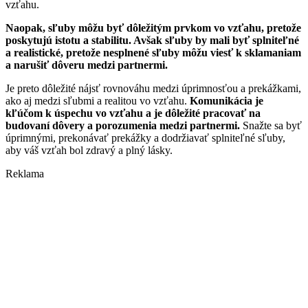
vzťahu.
Naopak, sľuby môžu byť dôležitým prvkom vo vzťahu, pretože
poskytujú istotu a stabilitu. Avšak sľuby by mali byť splniteľné
a realistické, pretože nesplnené sľuby môžu viesť k sklamaniam
a narušiť dôveru medzi partnermi.
Je preto dôležité nájsť rovnováhu medzi úprimnosťou a prekážkami,
ako aj medzi sľubmi a realitou vo vzťahu.
Komunikácia je
kľúčom k úspechu vo vzťahu a je dôležité pracovať na
budovaní dôvery a porozumenia medzi partnermi.
Snažte sa byť
úprimnými, prekonávať prekážky a dodržiavať splniteľné sľuby,
aby váš vzťah bol zdravý a plný lásky.
Reklama