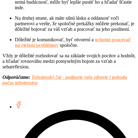
nemá budúcnosť, môže byť lepšie pustiť ho a hľadať šťastie
inde.
Na druhej strane, ak máte silnú lásku a oddanosť voči
partnerovi a veríte, že spoločné prekážky môžete prekonať, je
dôležité bojovať za váš vzťah a pracovať na jeho posilnení.
Dôležité je komunikovať, byť otvorení a
ochotní pracovať
na riešení problémov
spoločne.
Vždy je dôležité rozhodovať sa na základe svojich pocitov a hodnôt,
a hľadať rovnováhu medzi pomyselným bojom za vzťah a
sebareflexiou.
Odporúčame:
Tehotenský čaj - podporte vaše zdravie i pohodu
počas tehotenstva