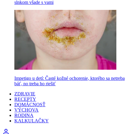
slnkom všade s vami
Impetigo u detí: Časté kožné ochorenie, ktorého sa netreba
báť, no treba ho riešiť
ZDRAVIE
RECEPTY
DOMÁCNOSŤ
VÝCHOVA
RODINA
KALKULAČKY