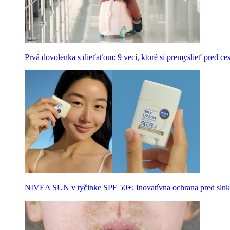
Prvá dovolenka s dieťaťom: 9 vecí, ktoré si premyslieť pred ce
NIVEA SUN v tyčinke SPF 50+: Inovatívna ochrana pred slnk