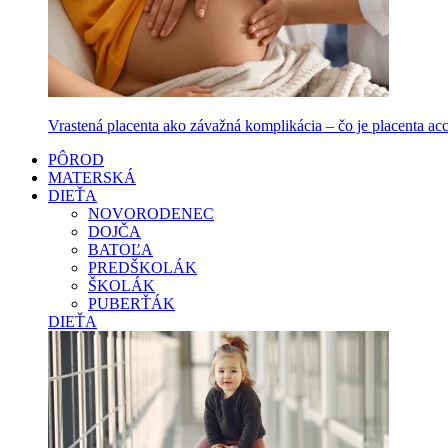
Vrastená placenta ako závažná komplikácia – čo je placenta accr
PÔROD
MATERSKÁ
DIEŤA
NOVORODENEC
DOJČA
BATOĽA
PREDŠKOLÁK
ŠKOLÁK
PUBERŤÁK
DIEŤA