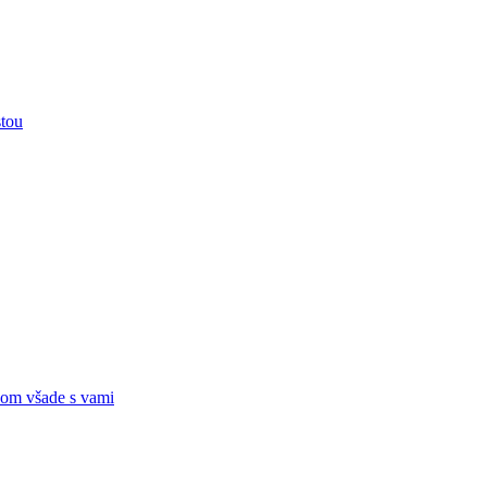
stou
om všade s vami