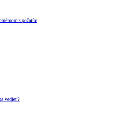
problémom s počatím
ba vedieť?