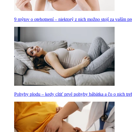
9 mýtov o otehotnení – niektorý z nich možno stojí za vaším 
Pohyby plodu – kedy cítiť prvé pohyby bábätka a čo o nich tre