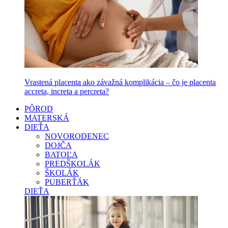
Vrastená placenta ako závažná komplikácia – čo je placenta
accreta, increta a percreta?
PÔROD
MATERSKÁ
DIEŤA
NOVORODENEC
DOJČA
BATOĽA
PREDŠKOLÁK
ŠKOLÁK
PUBERŤÁK
DIEŤA