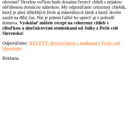
olovrant? Skvelou voľbou bude dozaista čerstvý chlieb s nejakou
obľúbenou domácou nátierkou. My odporúčame celozrnný chlebík,
ktorý je plný dôležitých živín aj minerálnych látok a ktorý skvelo
zasýti na dlhý čas. Nie je pritom ťažké ho upiecť aj v pohodlí
domova.
Vyskúšať môžete recept na celozrnný chlieb s
cibuľkou a slnečnicovými semienkami od Julky z Pečie celé
Slovensko!
Odporúčame:
RECEPT: Browncheese s malinami z Pečie celé
Slovensko
Reklama