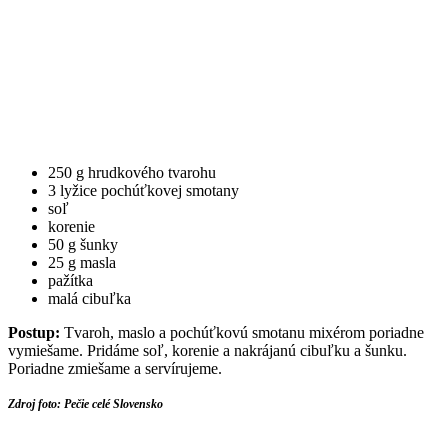
250 g hrudkového tvarohu
3 lyžice pochúťkovej smotany
soľ
korenie
50 g šunky
25 g masla
pažítka
malá cibuľka
Postup:
Tvaroh, maslo a pochúťkovú smotanu mixérom poriadne
vymiešame. Pridáme soľ, korenie a nakrájanú cibuľku a šunku.
Poriadne zmiešame a servírujeme.
Zdroj foto: Pečie celé Slovensko