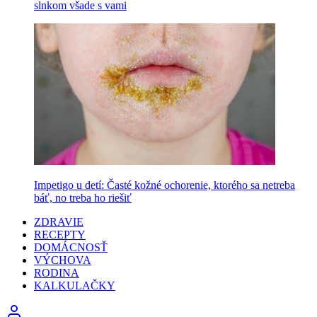
slnkom všade s vami
Impetigo u detí: Časté kožné ochorenie, ktorého sa netreba
báť, no treba ho riešiť
ZDRAVIE
RECEPTY
DOMÁCNOSŤ
VÝCHOVA
RODINA
KALKULAČKY