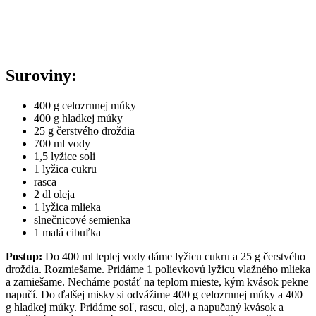
Suroviny:
400 g celozrnnej múky
400 g hladkej múky
25 g čerstvého droždia
700 ml vody
1,5 lyžice soli
1 lyžica cukru
rasca
2 dl oleja
1 lyžica mlieka
slnečnicové semienka
1 malá cibuľka
Postup:
Do 400 ml teplej vody dáme lyžicu cukru a 25 g čerstvého
droždia. Rozmiešame. Pridáme 1 polievkovú lyžicu vlažného mlieka
a zamiešame. Necháme postáť na teplom mieste, kým kvások pekne
napučí. Do ďalšej misky si odvážime 400 g celozrnnej múky a 400
g hladkej múky. Pridáme soľ, rascu, olej, a napučaný kvások a