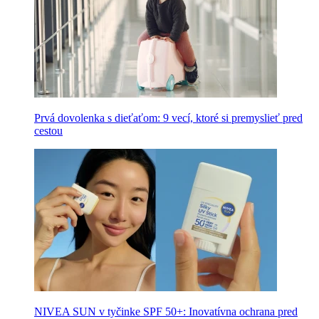
Prvá dovolenka s dieťaťom: 9 vecí, ktoré si premyslieť pred
cestou
NIVEA SUN v tyčinke SPF 50+: Inovatívna ochrana pred