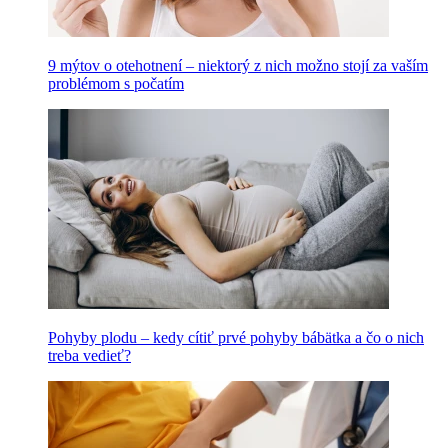
9 mýtov o otehotnení – niektorý z nich možno stojí za vaším
problémom s počatím
Pohyby plodu – kedy cítiť prvé pohyby bábätka a čo o nich
treba vedieť?