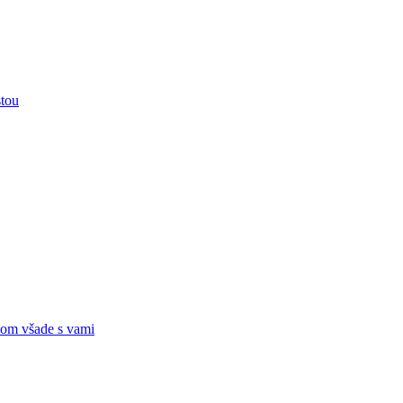
stou
om všade s vami