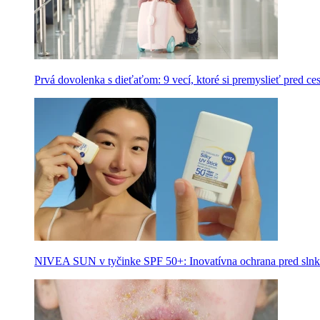
Prvá dovolenka s dieťaťom: 9 vecí, ktoré si premyslieť pred ce
NIVEA SUN v tyčinke SPF 50+: Inovatívna ochrana pred slnk