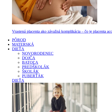
Vrastená placenta ako závažná komplikácia – čo je placenta accr
PÔROD
MATERSKÁ
DIEŤA
NOVORODENEC
DOJČA
BATOĽA
PREDŠKOLÁK
ŠKOLÁK
PUBERŤÁK
DIEŤA