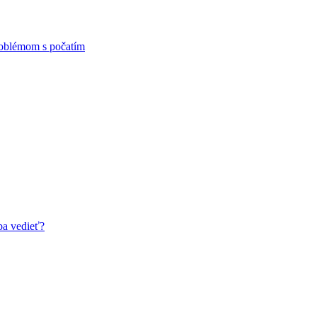
problémom s počatím
ba vedieť?