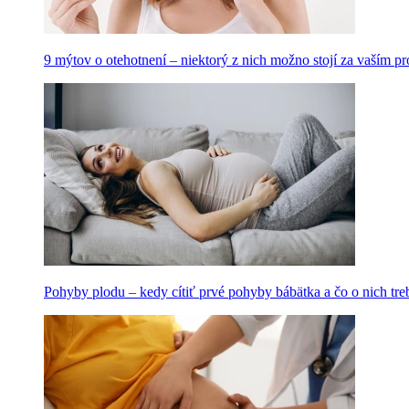
9 mýtov o otehotnení – niektorý z nich možno stojí za vaším 
Pohyby plodu – kedy cítiť prvé pohyby bábätka a čo o nich tre