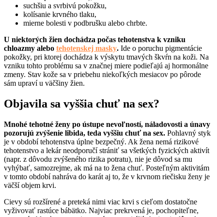
suchšiu a svrbivú pokožku,
kolísanie krvného tlaku,
mierne bolesti v podbrušku alebo chrbte.
U niektorých žien dochádza počas tehotenstva k vzniku
chloazmy alebo
tehotenskej masky
.
Ide o poruchu pigmentácie
pokožky, pri ktorej dochádza k výskytu tmavých škvŕn na koži. Na
vzniku tohto problému sa v značnej miere podieľajú aj hormonálne
zmeny. Stav kože sa v priebehu niekoľkých mesiacov po pôrode
sám upraví u väčšiny žien.
Objavila sa vyššia chuť na sex?
Mnohé tehotné ženy po ústupe nevoľností, náladovosti a únavy
pozorujú zvýšenie libida, teda vyššiu chuť na sex.
Pohlavný styk
je v období tehotenstva úplne bezpečný. Ak žena nemá rizikové
tehotenstvo a lekár neodporučí strániť sa všetkých fyzických aktivít
(napr. z dôvodu zvýšeného rizika potratu), nie je dôvod sa mu
vyhýbať, samozrejme, ak má na to žena chuť. Posteľným aktivitám
v tomto období nahráva do karát aj to, že v krvnom riečisku ženy je
väčší objem krvi.
Cievy sú rozšírené a preteká nimi viac krvi s cieľom dostatočne
vyživovať rastúce bábätko. Najviac prekrvená je, pochopiteľne,