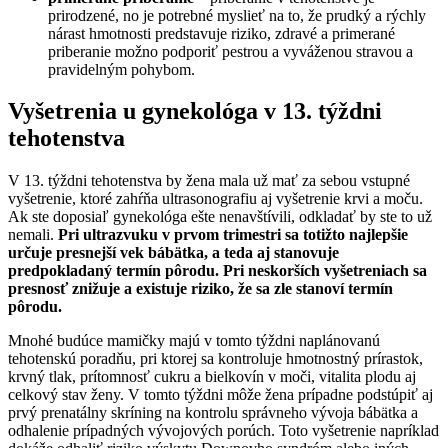
prirodzené, no je potrebné myslieť na to, že prudký a rýchly
nárast hmotnosti predstavuje riziko, zdravé a primerané
priberanie možno podporiť pestrou a vyváženou stravou a
pravidelným pohybom.
Vyšetrenia u gynekológa v 13. týždni
tehotenstva
V 13. týždni tehotenstva by žena mala už mať za sebou vstupné
vyšetrenie, ktoré zahŕňa ultrasonografiu aj vyšetrenie krvi a moču.
Ak ste doposiaľ gynekológa ešte nenavštívili, odkladať by ste to už
nemali.
Pri ultrazvuku v prvom trimestri sa totižto najlepšie
určuje presnejší vek bábätka, a teda aj stanovuje
predpokladaný termín pôrodu. Pri neskorších vyšetreniach sa
presnosť znižuje a existuje riziko, že sa zle stanoví termín
pôrodu.
Mnohé budúce mamičky majú v tomto týždni naplánovanú
tehotenskú poradňu, pri ktorej sa kontroluje hmotnostný prírastok,
krvný tlak, prítomnosť cukru a bielkovín v moči, vitalita plodu aj
celkový stav ženy. V tomto týždni môže žena prípadne podstúpiť aj
prvý prenatálny skríning na kontrolu správneho vývoja bábätka a
odhalenie prípadných vývojových porúch. Toto vyšetrenie napríklad