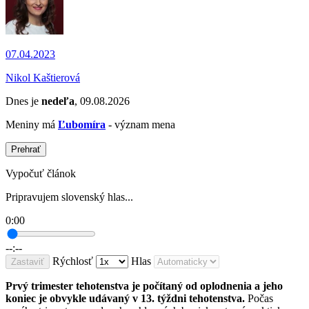
07.04.2023
Nikol Kaštierová
Dnes je
nedeľa
, 09.08.2026
Meniny má
Ľubomíra
- význam mena
Prehrať
Vypočuť článok
Pripravujem slovenský hlas...
0:00
--:--
Rýchlosť
Hlas
Zastaviť
Prvý trimester tehotenstva je počítaný od oplodnenia a jeho
koniec je obvykle udávaný v 13. týždni tehotenstva.
Počas