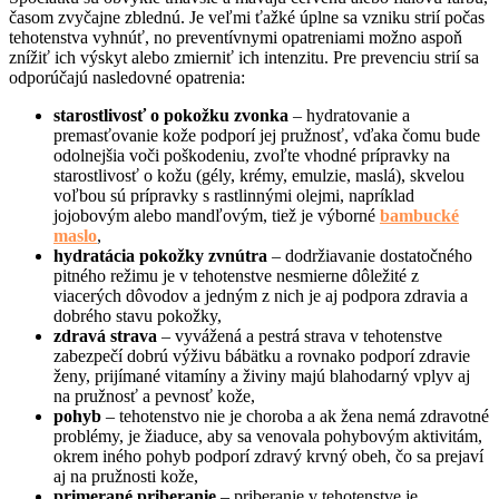
časom zvyčajne zblednú. Je veľmi ťažké úplne sa vzniku strií počas
tehotenstva vyhnúť, no preventívnymi opatreniami možno aspoň
znížiť ich výskyt alebo zmierniť ich intenzitu. Pre prevenciu strií sa
odporúčajú nasledovné opatrenia:
starostlivosť o pokožku zvonka
– hydratovanie a
premasťovanie kože podporí jej pružnosť, vďaka čomu bude
odolnejšia voči poškodeniu, zvoľte vhodné prípravky na
starostlivosť o kožu (gély, krémy, emulzie, maslá), skvelou
voľbou sú prípravky s rastlinnými olejmi, napríklad
jojobovým alebo mandľovým, tiež je výborné
bambucké
maslo
,
hydratácia pokožky zvnútra
– dodržiavanie dostatočného
pitného režimu je v tehotenstve nesmierne dôležité z
viacerých dôvodov a jedným z nich je aj podpora zdravia a
dobrého stavu pokožky,
zdravá strava
– vyvážená a pestrá strava v tehotenstve
zabezpečí dobrú výživu bábätku a rovnako podporí zdravie
ženy, prijímané vitamíny a živiny majú blahodarný vplyv aj
na pružnosť a pevnosť kože,
pohyb
– tehotenstvo nie je choroba a ak žena nemá zdravotné
problémy, je žiaduce, aby sa venovala pohybovým aktivitám,
okrem iného pohyb podporí zdravý krvný obeh, čo sa prejaví
aj na pružnosti kože,
primerané priberanie
– priberanie v tehotenstve je