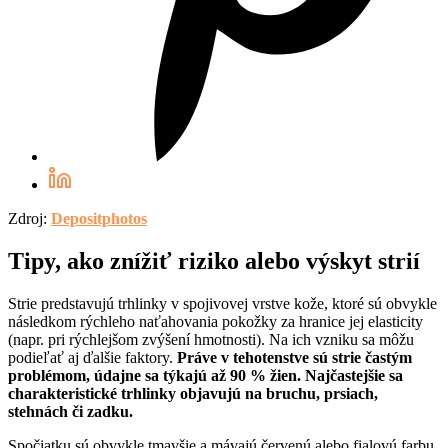
Zdroj:
Depositphotos
Tipy, ako znížiť riziko alebo výskyt strií
Strie predstavujú trhlinky v spojivovej vrstve kože, ktoré sú obvykle
následkom rýchleho naťahovania pokožky za hranice jej elasticity
(napr. pri rýchlejšom zvýšení hmotnosti). Na ich vzniku sa môžu
podieľať aj ďalšie faktory.
Práve v tehotenstve sú strie častým
problémom, údajne sa týkajú až 90 % žien. Najčastejšie sa
charakteristické trhlinky objavujú na bruchu, prsiach,
stehnách či zadku.
Spočiatku sú obvykle tmavšie a mávajú červenú alebo fialovú farbu,