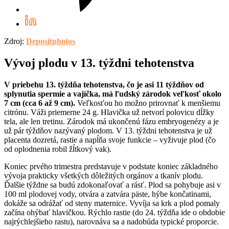
Zdroj:
Depositphotos
Vývoj plodu v 13. týždni tehotenstva
V priebehu 13. týždňa tehotenstva, čo je asi 11 týždňov od
splynutia spermie a vajíčka, má ľudský zárodok veľkosť okolo
7 cm (cca 6 až 9 cm).
Veľkosťou ho možno prirovnať k menšiemu
citrónu. Váži priemerne 24 g. Hlavička už netvorí polovicu dĺžky
tela, ale len tretinu. Zárodok má ukončenú fázu embryogenézy a je
už pár týždňov nazývaný plodom. V 13. týždni tehotenstva je už
placenta dozretá, rastie a napĺňa svoje funkcie – vyživuje plod (čo
od oplodnenia robil žĺtkový vak).
Koniec prvého trimestra predstavuje v podstate koniec základného
vývoja prakticky všetkých dôležitých orgánov a tkanív plodu.
Ďalšie týždne sa budú zdokonaľovať a rásť. Plod sa pohybuje asi v
100 ml plodovej vody, otvára a zatvára päste, hýbe končatinami,
dokáže sa odrážať od steny maternice. Vyvíja sa krk a plod pomaly
začína ohýbať hlavičkou. Rýchlo rastie (do 24. týždňa ide o obdobie
najrýchlejšieho rastu), narovnáva sa a nadobúda typické proporcie.