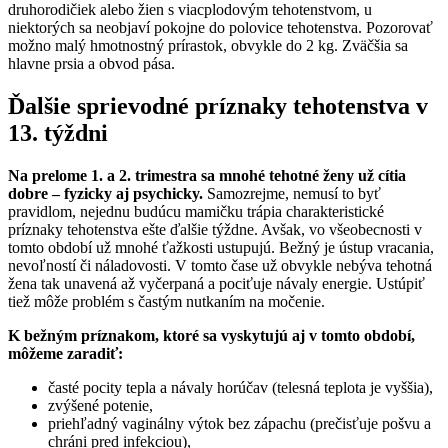
druhorodičiek alebo žien s viacplodovým tehotenstvom, u
niektorých sa neobjaví pokojne do polovice tehotenstva. Pozorovať
možno malý hmotnostný prírastok, obvykle do 2 kg. Zväčšia sa
hlavne prsia a obvod pása.
Ďalšie sprievodné príznaky tehotenstva v
13. týždni
Na prelome 1. a 2. trimestra sa mnohé tehotné ženy už cítia
dobre – fyzicky aj psychicky.
Samozrejme, nemusí to byť
pravidlom, nejednu budúcu mamičku trápia charakteristické
príznaky tehotenstva ešte ďalšie týždne. Avšak, vo všeobecnosti v
tomto období už mnohé ťažkosti ustupujú. Bežný je ústup vracania,
nevoľností či náladovosti. V tomto čase už obvykle nebýva tehotná
žena tak unavená až vyčerpaná a pociťuje návaly energie. Ustúpiť
tiež môže problém s častým nutkaním na močenie.
K bežným príznakom, ktoré sa vyskytujú aj v tomto období,
môžeme zaradiť:
časté pocity tepla a návaly horúčav (telesná teplota je vyššia),
zvýšené potenie,
priehľadný vaginálny výtok bez zápachu (prečisťuje pošvu a
chráni pred infekciou),