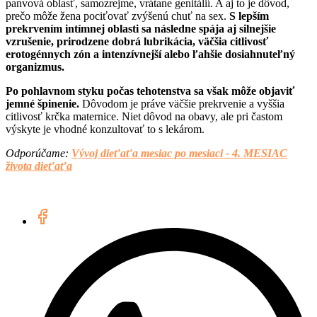
panvová oblasť, samozrejme, vrátane genitálií. A aj to je dôvod,
prečo môže žena pociťovať zvýšenú chuť na sex.
S lepším
prekrvením intímnej oblasti sa následne spája aj silnejšie
vzrušenie, prirodzene dobrá lubrikácia, väčšia citlivosť
erotogénnych zón a intenzívnejší alebo ľahšie dosiahnuteľný
organizmus.
Po pohlavnom styku počas tehotenstva sa však môže objaviť
jemné špinenie.
Dôvodom je práve väčšie prekrvenie a vyššia
citlivosť krčka maternice. Niet dôvod na obavy, ale pri častom
výskyte je vhodné konzultovať to s lekárom.
Odporúčame: ​
Vývoj dieťaťa mesiac po mesiaci - 4. MESIAC
života dieťaťa