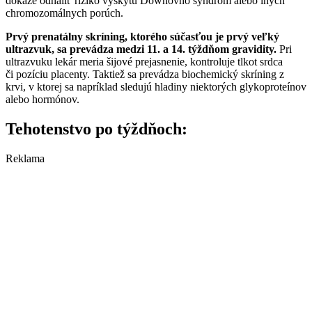
dokáže odhaliť riziko výskytu Downovho syndróm alebo iných
chromozomálnych porúch.
Prvý prenatálny skríning, ktorého súčasťou je prvý veľký
ultrazvuk, sa prevádza medzi 11. a 14. týždňom gravidity.
Pri
ultrazvuku lekár meria šijové prejasnenie, kontroluje tlkot srdca
či pozíciu placenty. Taktiež sa prevádza biochemický skríning z
krvi, v ktorej sa napríklad sledujú hladiny niektorých glykoproteínov
alebo hormónov.
Tehotenstvo po týždňoch:
Reklama