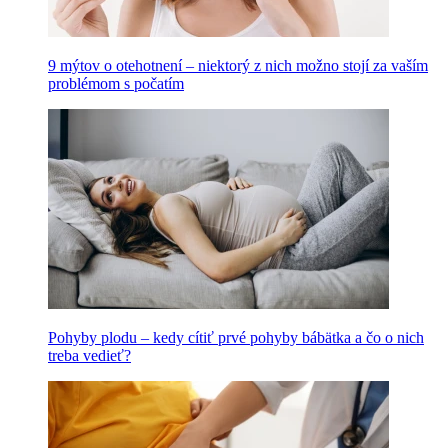
9 mýtov o otehotnení – niektorý z nich možno stojí za vaším
problémom s počatím
Pohyby plodu – kedy cítiť prvé pohyby bábätka a čo o nich
treba vedieť?