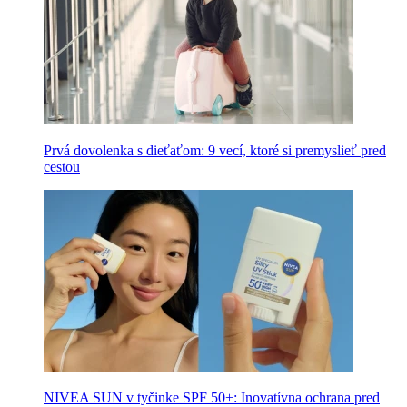
Prvá dovolenka s dieťaťom: 9 vecí, ktoré si premyslieť pred
cestou
NIVEA SUN v tyčinke SPF 50+: Inovatívna ochrana pred