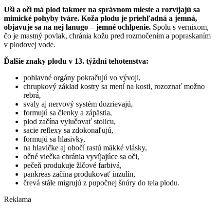
Uši a oči má plod takmer na správnom mieste a rozvíjajú sa
mimické pohyby tváre. Koža plodu je priehľadná a jemná,
objavuje sa na nej lanugo – jemné ochlpenie.
Spolu s vernixom,
čo je mastný povlak, chránia kožu pred rozmočením a popraskaním
v plodovej vode.
Ďalšie znaky plodu v 13. týždni tehotenstva:
pohlavné orgány pokračujú vo vývoji,
chrupkový základ kostry sa mení na kosti, rozoznať možno
rebrá,
svaly aj nervový systém dozrievajú,
formujú sa členky a zápästia,
plod začína vylučovať stolicu,
sacie reflexy sa zdokonaľujú,
formujú sa hlasivky,
na hlavičke aj obočí rastú mäkké vlásky,
očné viečka chránia vyvíjajúce sa oči,
pečeň produkuje žlčové farbivá,
pankreas začína produkovať inzulín,
črevá stále migrujú z pupočnej šnúry do tela plodu.
Reklama