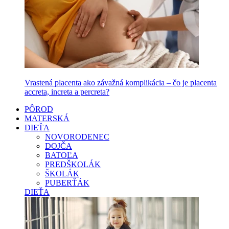
Vrastená placenta ako závažná komplikácia – čo je placenta
accreta, increta a percreta?
PÔROD
MATERSKÁ
DIEŤA
NOVORODENEC
DOJČA
BATOĽA
PREDŠKOLÁK
ŠKOLÁK
PUBERŤÁK
DIEŤA