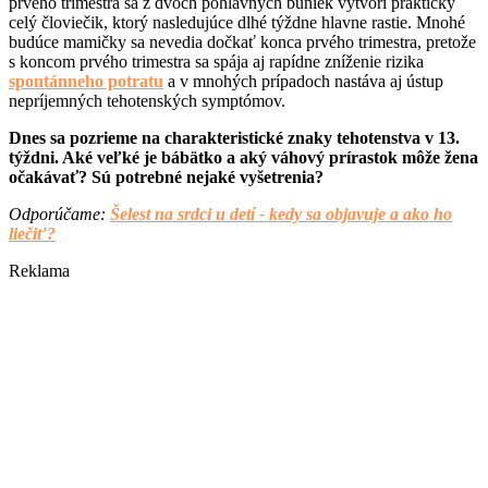
prvého trimestra sa z dvoch pohlavných buniek vytvorí prakticky
celý človiečik, ktorý nasledujúce dlhé týždne hlavne rastie. Mnohé
budúce mamičky sa nevedia dočkať konca prvého trimestra, pretože
s koncom prvého trimestra sa spája aj rapídne zníženie rizika
spontánneho potratu
a v mnohých prípadoch nastáva aj ústup
nepríjemných tehotenských symptómov.
Dnes sa pozrieme na charakteristické znaky tehotenstva v 13.
týždni. Aké veľké je bábätko a aký váhový prírastok môže žena
očakávať? Sú potrebné nejaké vyšetrenia?
Odporúčame: ​
Šelest na srdci u detí - kedy sa objavuje a ako ho
liečiť?
Reklama