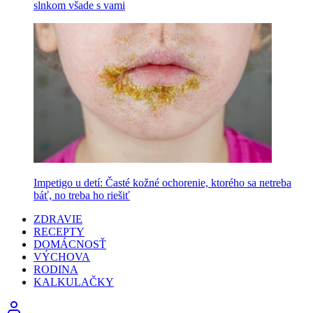
slnkom všade s vami
Impetigo u detí: Časté kožné ochorenie, ktorého sa netreba
báť, no treba ho riešiť
ZDRAVIE
RECEPTY
DOMÁCNOSŤ
VÝCHOVA
RODINA
KALKULAČKY