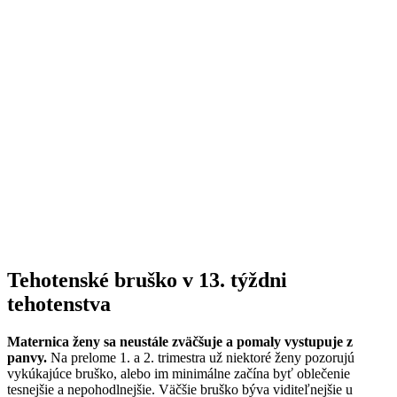
Tehotenské bruško v 13. týždni
tehotenstva
Maternica ženy sa neustále zväčšuje a pomaly vystupuje z
panvy.
Na prelome 1. a 2. trimestra už niektoré ženy pozorujú
vykúkajúce bruško, alebo im minimálne začína byť oblečenie
tesnejšie a nepohodlnejšie. Väčšie bruško býva viditeľnejšie u