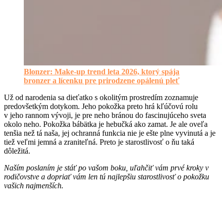
Blonzer: Make-up trend leta 2026, ktorý spája
bronzer a lícenku pre prirodzene opálenú pleť
Už od narodenia sa dieťatko s okolitým prostredím zoznamuje
predovšetkým dotykom. Jeho pokožka preto hrá kľúčovú rolu
v jeho rannom vývoji, je pre neho bránou do fascinujúceho sveta
okolo neho. Pokožka bábätka je hebučká ako zamat. Je ale oveľa
tenšia než tá naša, jej ochranná funkcia nie je ešte plne vyvinutá a je
tiež veľmi jemná a zraniteľná. Preto je starostlivosť o ňu taká
dôležitá.
Naším poslaním je stáť po vašom boku, uľahčiť vám prvé kroky v
rodičovstve a dopriať vám len tú najlepšiu starostlivosť o pokožku
vašich najmenších.