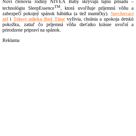
Noví členovia rodiny NIVEA Baby skrývajú tajnú prísadu –
TM
technológiu SleepEssence
, ktorá uvoľňuje príjemnú vôňu a
zabezpečí pokojný spánok bábätka (a tiež mamičky).
Sprchovací
gél
i
Telové mlieko Bed Time
vyživia, chránia a upokoja detskú
pokožku, zatiaľ čo príjemná vôňa dieťatko krásne uvoľní a
prirodzene pripraví na spánok.
Reklama