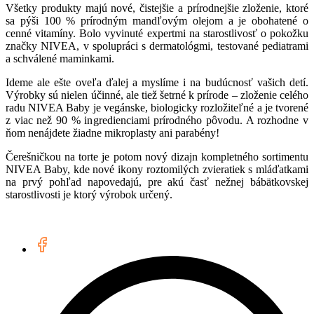
Všetky produkty majú nové, čistejšie a prírodnejšie zloženie, ktoré
sa pýši 100 % prírodným mandľovým olejom a je obohatené o
cenné vitamíny. Bolo vyvinuté expertmi na starostlivosť o pokožku
značky NIVEA, v spolupráci s dermatológmi, testované pediatrami
a schválené maminkami.
Ideme ale ešte oveľa ďalej a myslíme i na budúcnosť vašich detí.
Výrobky sú nielen účinné, ale tiež šetrné k prírode – zloženie celého
radu NIVEA Baby je vegánske, biologicky rozložiteľné a je tvorené
z viac než 90 % ingredienciami prírodného pôvodu. A rozhodne v
ňom nenájdete žiadne mikroplasty ani parabény!
Čerešničkou na torte je potom nový dizajn kompletného sortimentu
NIVEA Baby, kde nové ikony roztomilých zvieratiek s mláďatkami
na prvý pohľad napovedajú, pre akú časť nežnej bábätkovskej
starostlivosti je ktorý výrobok určený.