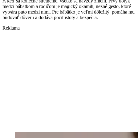
A keď sa konečne stretneme, všetko sa navždy zmení. Prvý dotyk
medzi bábätkom a rodičom je magický okamih, nežné gesto, ktoré
vytvára puto medzi nimi. Pre bábätko je veľmi dôležitý, pomáha mu
budovať dôveru a dodáva pocit istoty a bezpečia.
Reklama