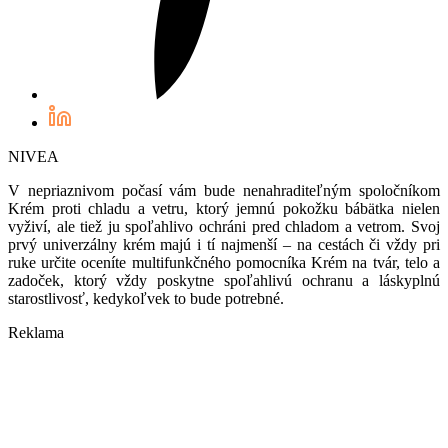
NIVEA
V nepriaznivom počasí vám bude nenahraditeľným spoločníkom
Krém proti chladu a vetru, ktorý jemnú pokožku bábätka nielen
vyživí, ale tiež ju spoľahlivo ochráni pred chladom a vetrom. Svoj
prvý univerzálny krém majú i tí najmenší – na cestách či vždy pri
ruke určite oceníte multifunkčného pomocníka Krém na tvár, telo a
zadoček, ktorý vždy poskytne spoľahlivú ochranu a láskyplnú
starostlivosť, kedykoľvek to bude potrebné.
Reklama