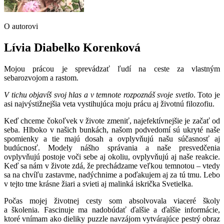
O autorovi
Lívia Diabelko Korenková
Mojou prácou je sprevádzať ľudí na ceste za vlastným
sebarozvojom a rastom.
V tichu objavíš svoj hlas a v temnote rozpoznáš svoje svetlo
. Toto je
asi najvýstižnejšia veta vystihujúca moju prácu aj životnú filozofiu.
Keď chceme čokoľvek v živote zmeniť, najefektívnejšie je začať od
seba. Hlboko v našich bunkách, našom podvedomí sú ukryté naše
spomienky a tie majú dosah a ovplyvňujú našu súčasnosť aj
budúcnosť. Modely nášho správania a naše presvedčenia
ovplyvňujú postoje voči sebe aj okoliu, ovplyvňujú aj naše reakcie.
Keď sa nám v živote zdá, že prechádzame veľkou temnotou – vtedy
sa na chvíľu zastavme, nadýchnime a poďakujem aj za tú tmu. Lebo
v tejto tme krásne žiari a svieti aj malinká iskrička Svetielka.
Počas mojej životnej cesty som absolvovala viaceré školy
a školenia. Fascinuje ma nadobúdať ďalšie a ďalšie informácie,
ktoré vnímam ako dieliky puzzle navzájom vytvárajúce pestrý obraz