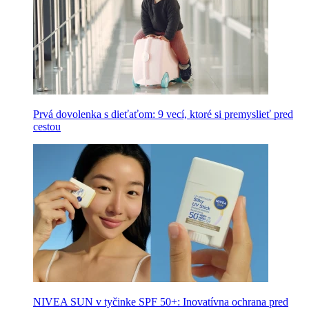
Prvá dovolenka s dieťaťom: 9 vecí, ktoré si premyslieť pred
cestou
NIVEA SUN v tyčinke SPF 50+: Inovatívna ochrana pred