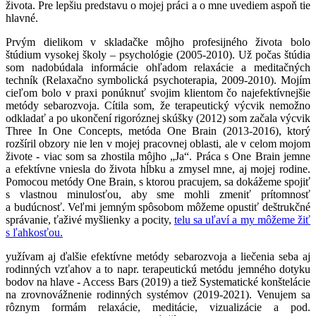
života. Pre lepšiu predstavu o mojej práci a o mne uvediem aspoň tie
hlavné.
Prvým dielikom v skladačke môjho profesijného života bolo
štúdium vysokej školy – psychológie (2005-2010). Už počas štúdia
som nadobúdala informácie ohľadom relaxácie a meditačných
techník (Relaxačno symbolická psychoterapia, 2009-2010). Mojím
cieľom bolo v praxi ponúknuť svojim klientom čo najefektívnejšie
metódy sebarozvoja. Cítila som, že terapeutický výcvik nemožno
odkladať a po ukončení rigoróznej skúšky (2012) som začala výcvik
Three In One Concepts, metóda One Brain (2013-2016), ktorý
rozšíril obzory nie len v mojej pracovnej oblasti, ale v celom mojom
živote - viac som sa zhostila môjho „Ja“. Práca s One Brain jemne
a efektívne vniesla do života hĺbku a zmysel mne, aj mojej rodine.
Pomocou metódy One Brain, s ktorou pracujem, sa dokážeme spojiť
s vlastnou minulosťou, aby sme mohli zmeniť prítomnosť
a budúcnosť. Veľmi jemným spôsobom môžeme opustiť deštrukčné
správanie, ťaživé myšlienky a pocity,
telu sa uľaví a my môžeme žiť
s ľahkosťou.
yužívam aj ďalšie efektívne metódy sebarozvoja a liečenia seba aj
rodinných vzťahov a to napr. terapeutickú metódu jemného dotyku
bodov na hlave - Access Bars (2019) a tiež Systematické konštelácie
na zrovnovážnenie rodinných systémov (2019-2021). Venujem sa
rôznym formám relaxácie, meditácie, vizualizácie a pod.