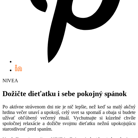
NIVEA
Dožičte dieťatku i sebe pokojný spánok
Po aktívne strávenom dni nie je nič lepšie, než keď sa malý akčný
hrdina večer unaví a upokojí, celý svet sa spomalí a obaja si budete
užívať obľúbený večerný rituál. Vychutnajte si kúzelné chvíle
spoločnej relaxácie a dožičte svojmu dieťatku nežnú upokojujúcu
starostlivosť pred spaním.