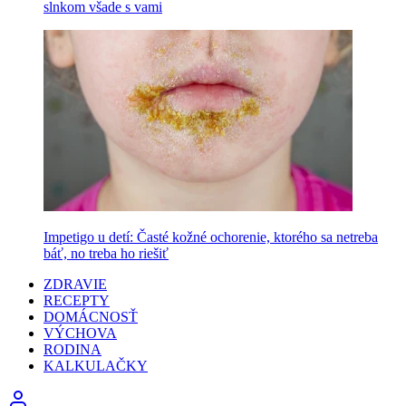
slnkom všade s vami
Impetigo u detí: Časté kožné ochorenie, ktorého sa netreba
báť, no treba ho riešiť
ZDRAVIE
RECEPTY
DOMÁCNOSŤ
VÝCHOVA
RODINA
KALKULAČKY