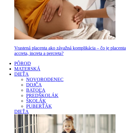
Vrastená placenta ako závažná komplikácia – čo je placenta
accreta, increta a percreta?
PÔROD
MATERSKÁ
DIEŤA
NOVORODENEC
DOJČA
BATOĽA
PREDŠKOLÁK
ŠKOLÁK
PUBERŤÁK
DIEŤA