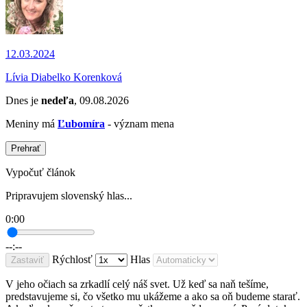
12.03.2024
Lívia Diabelko Korenková
Dnes je
nedeľa
, 09.08.2026
Meniny má
Ľubomíra
- význam mena
Prehrať
Vypočuť článok
Pripravujem slovenský hlas...
0:00
--:--
Rýchlosť
Hlas
Zastaviť
V jeho očiach sa zrkadlí celý náš svet. Už keď sa naň tešíme,
predstavujeme si, čo všetko mu ukážeme a ako sa oň budeme starať.