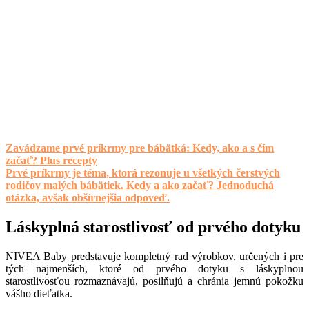
Zavádzame prvé príkrmy pre bábätká: Kedy, ako a s čím
začať? Plus recepty
Prvé príkrmy je téma, ktorá rezonuje u všetkých čerstvých
rodičov malých bábätiek. Kedy a ako začať? Jednoduchá
otázka, avšak obšírnejšia odpoveď.
Láskyplná starostlivosť od prvého dotyku
NIVEA Baby predstavuje kompletný rad výrobkov, určených i pre
tých najmenších, ktoré od prvého dotyku s láskyplnou
starostlivosťou rozmaznávajú, posilňujú a chránia jemnú pokožku
vášho dieťatka.