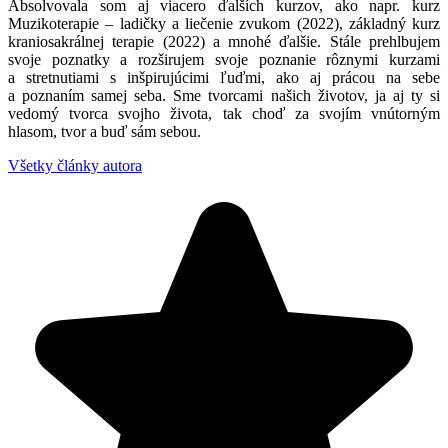
Absolvovala som aj viacero ďalších kurzov, ako napr. kurz
Muzikoterapie – ladičky a liečenie zvukom (2022), základný kurz
kraniosakrálnej terapie (2022) a mnohé ďalšie. Stále prehlbujem
svoje poznatky a rozširujem svoje poznanie rôznymi kurzami
a stretnutiami s inšpirujúcimi ľuďmi, ako aj prácou na sebe
a poznaním samej seba. Sme tvorcami našich životov, ja aj ty si
vedomý tvorca svojho života, tak choď za svojím vnútorným
hlasom, tvor a buď sám sebou.
Všetky články autora