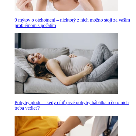
9 mýtov o otehotnení – niektorý z nich možno stojí za vaším
problémom s počatím
Pohyby plodu – kedy cítiť prvé pohyby bábätka a čo o nich
treba vedieť?