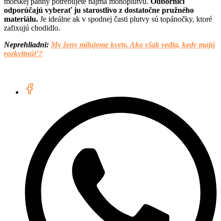
morskej panny potrebujete najmä monoplutvu.
Odborníci
odporúčajú vyberať ju starostlivo z dostatočne pružného
materiálu.
Je ideálne ak v spodnej časti plutvy sú topánočky, ktoré
zafixujú chodidlo.
Neprehliadni:
My ženy milujeme kvety. Ako však vedia, kedy majú
rozkvitnúť?