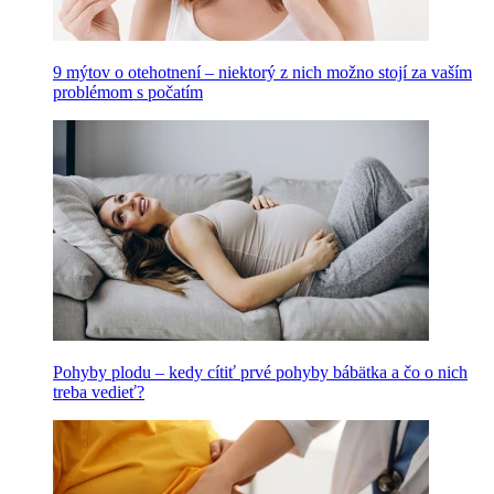
9 mýtov o otehotnení – niektorý z nich možno stojí za vaším
problémom s počatím
Pohyby plodu – kedy cítiť prvé pohyby bábätka a čo o nich
treba vedieť?