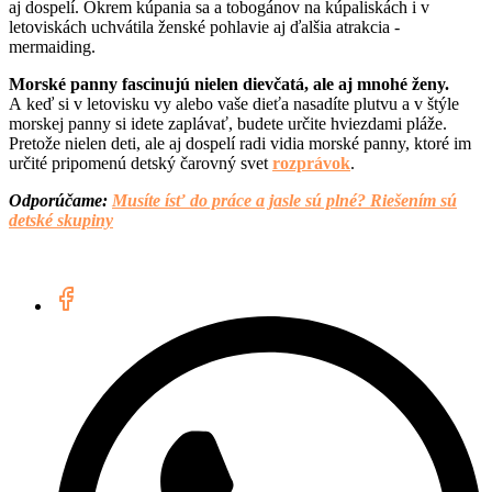
aj dospelí. Okrem kúpania sa a tobogánov na kúpaliskách i v
letoviskách uchvátila ženské pohlavie aj ďalšia atrakcia -
mermaiding.
Morské panny fascinujú nielen dievčatá, ale aj mnohé ženy.
A keď si v letovisku vy alebo vaše dieťa nasadíte plutvu a v štýle
morskej panny si idete zaplávať, budete určite hviezdami pláže.
Pretože nielen deti, ale aj dospelí radi vidia morské panny, ktoré im
určité pripomenú detský čarovný svet
rozprávok
.
Odporúčame:
Musíte ísť do práce a jasle sú plné? Riešením sú
detské skupiny