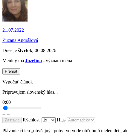
21.07.2022
Zuzana Andrášová
Dnes je
štvrtok
, 06.08.2026
Meniny má
Jozefína
- význam mena
Prehrať
Vypočuť článok
Pripravujem slovenský hlas...
0:00
--:--
Rýchlosť
Hlas
Zastaviť
Plávanie či len „obyčajný“ pobyt vo vode obľubujú nielen deti, ale