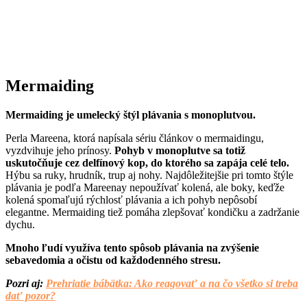
Mermaiding
Mermaiding je umelecký štýl plávania s monoplutvou.
Perla Mareena, ktorá napísala sériu článkov o mermaidingu,
vyzdvihuje jeho prínosy.
Pohyb v monoplutve sa totiž
uskutočňuje cez delfínový kop, do ktorého sa zapája celé telo.
Hýbu sa ruky, hrudník, trup aj nohy. Najdôležitejšie pri tomto štýle
plávania je podľa Mareenay nepoužívať kolená, ale boky, keďže
kolená spomaľujú rýchlosť plávania a ich pohyb nepôsobí
elegantne. Mermaiding tiež pomáha zlepšovať kondičku a zadržanie
dychu.
Mnoho ľudí využíva tento spôsob plávania na zvýšenie
sebavedomia a očistu od každodenného stresu.
Pozri aj:
Prehriatie bábätka: Ako reagovať a na čo všetko si treba
dať pozor?