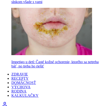
slnkom všade s vami
Impetigo u detí: Časté kožné ochorenie, ktorého sa netreba
báť, no treba ho riešiť
ZDRAVIE
RECEPTY
DOMÁCNOSŤ
VÝCHOVA
RODINA
KALKULAČKY