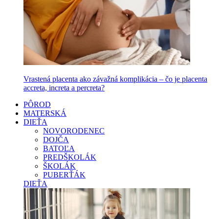
Vrastená placenta ako závažná komplikácia – čo je placenta
accreta, increta a percreta?
PÔROD
MATERSKÁ
DIEŤA
NOVORODENEC
DOJČA
BATOĽA
PREDŠKOLÁK
ŠKOLÁK
PUBERŤÁK
DIEŤA