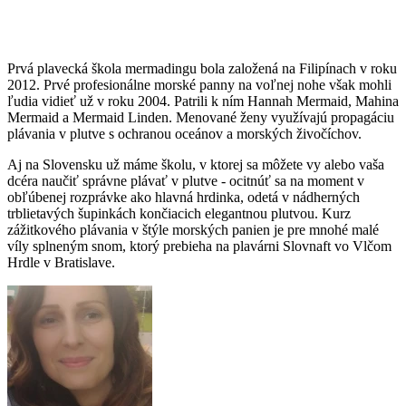
Prvá plavecká škola mermadingu bola založená na Filipínach v roku
2012. Prvé profesionálne morské panny na voľnej nohe však mohli
ľudia vidieť už v roku 2004. Patrili k ním Hannah Mermaid, Mahina
Mermaid a Mermaid Linden. Menované ženy využívajú propagáciu
plávania v plutve s ochranou oceánov a morských živočíchov.
Aj na Slovensku už máme školu, v ktorej sa môžete vy alebo vaša
dcéra naučiť správne plávať v plutve - ocitnúť sa na moment v
obľúbenej rozprávke ako hlavná hrdinka, odetá v nádherných
trblietavých šupinkách končiacich elegantnou plutvou. Kurz
zážitkového plávania v štýle morských panien je pre mnohé malé
víly splneným snom, ktorý prebieha na plavárni Slovnaft vo Vlčom
Hrdle v Bratislave.