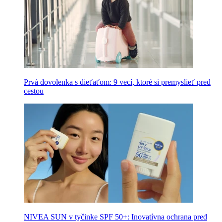
Prvá dovolenka s dieťaťom: 9 vecí, ktoré si premyslieť pred
cestou
NIVEA SUN v tyčinke SPF 50+: Inovatívna ochrana pred