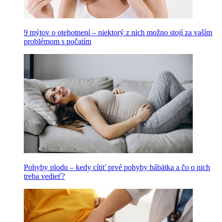
9 mýtov o otehotnení – niektorý z nich možno stojí za vaším
problémom s počatím
Pohyby plodu – kedy cítiť prvé pohyby bábätka a čo o nich
treba vedieť?