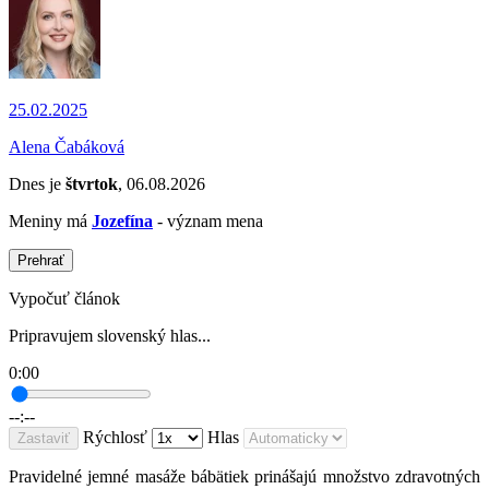
25.02.2025
Alena Čabáková
Dnes je
štvrtok
, 06.08.2026
Meniny má
Jozefína
- význam mena
Prehrať
Vypočuť článok
Pripravujem slovenský hlas...
0:00
--:--
Rýchlosť
Hlas
Zastaviť
Pravidelné jemné masáže bábätiek prinášajú množstvo zdravotných