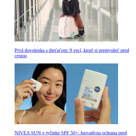
Prvá dovolenka s dieťaťom: 9 vecí, ktoré si premyslieť pred
cestou
NIVEA SUN v tyčinke SPF 50+: Inovatívna ochrana pred