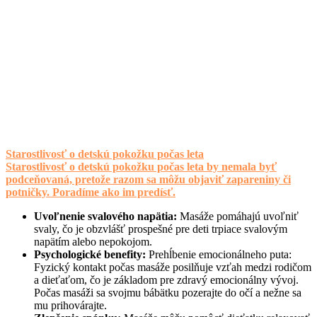
Starostlivosť o detskú pokožku počas leta
Starostlivosť o detskú pokožku počas leta by nemala byť
podceňovaná, pretože razom sa môžu objaviť zapareniny či
potničky. Poradíme ako im predísť.
Uvoľnenie svalového napätia:
Masáže pomáhajú uvoľniť
svaly, čo je obzvlášť prospešné pre deti trpiace svalovým
napätím alebo nepokojom.
Psychologické benefity:
Prehĺbenie emocionálneho puta:
Fyzický kontakt počas masáže posilňuje vzťah medzi rodičom
a dieťaťom, čo je základom pre zdravý emocionálny vývoj.
Počas masáži sa svojmu bábätku pozerajte do očí a nežne sa
mu prihovárajte.