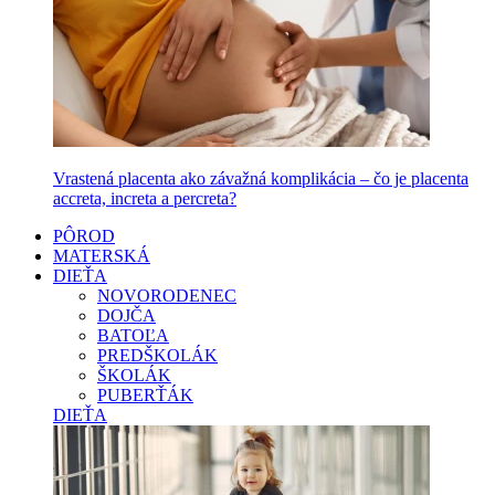
Vrastená placenta ako závažná komplikácia – čo je placenta
accreta, increta a percreta?
PÔROD
MATERSKÁ
DIEŤA
NOVORODENEC
DOJČA
BATOĽA
PREDŠKOLÁK
ŠKOLÁK
PUBERŤÁK
DIEŤA