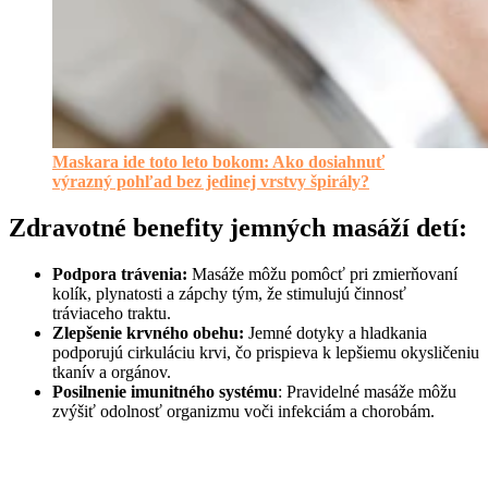
Maskara ide toto leto bokom: Ako dosiahnuť
výrazný pohľad bez jedinej vrstvy špirály?
Zdravotné benefity jemných masáží detí:
Podpora trávenia:
Masáže môžu pomôcť pri zmierňovaní
kolík, plynatosti a zápchy tým, že stimulujú činnosť
tráviaceho traktu.
Zlepšenie krvného obehu:
Jemné dotyky a hladkania
podporujú cirkuláciu krvi, čo prispieva k lepšiemu okysličeniu
tkanív a orgánov.
Posilnenie imunitného systému
: Pravidelné masáže môžu
zvýšiť odolnosť organizmu voči infekciám a chorobám.