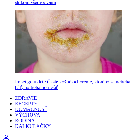
slnkom všade s vami
Impetigo u detí: Časté kožné ochorenie, ktorého sa netreba
báť, no treba ho riešiť
ZDRAVIE
RECEPTY
DOMÁCNOSŤ
VÝCHOVA
RODINA
KALKULAČKY