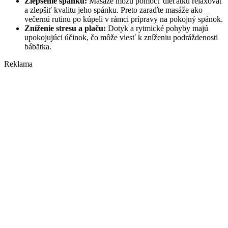
Zlepšenie spánku:
Masáže môžu pomôcť dieťatku relaxovať
a zlepšiť kvalitu jeho spánku. Preto zaraďte masáže ako
večernú rutinu po kúpeli v rámci prípravy na pokojný spánok.
Zníženie stresu a plaču:
Dotyk a rytmické pohyby majú
upokojujúci účinok, čo môže viesť k zníženiu podráždenosti
bábätka.
Reklama