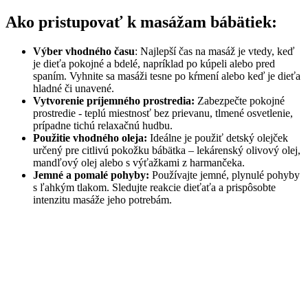
Ako pristupovať k masážam bábätiek:
Výber vhodného času
: Najlepší čas na masáž je vtedy, keď
je dieťa pokojné a bdelé, napríklad po kúpeli alebo pred
spaním. Vyhnite sa masáži tesne po kŕmení alebo keď je dieťa
hladné či unavené.
Vytvorenie príjemného prostredia:
Zabezpečte pokojné
prostredie - teplú miestnosť bez prievanu, tlmené osvetlenie,
prípadne tichú relaxačnú hudbu.
Použitie vhodného oleja:
Ideálne je použiť detský olejček
určený pre citlivú pokožku bábätka – lekárenský olivový olej,
mandľový olej alebo s výťažkami z harmančeka.
Jemné a pomalé pohyby:
Používajte jemné, plynulé pohyby
s ľahkým tlakom. Sledujte reakcie dieťaťa a prispôsobte
intenzitu masáže jeho potrebám.