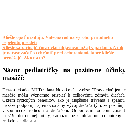
Kliešte opäť úradujú: Videonávod na výrobu prírodného
repelentu pre deti
Kliešte sa začínajú čoraz viac objavovať už aj v parkoch. A tak
je načase začať sa chrániť pred ochoreniami, ktoré kliešte
prenášajú. Ako na to?
Názor pediatričky na pozitívne účinky
masáží:
Detská lekárka MUDr. Jana Nováková uvádza: "Pravidelné jemné
masáže môžu významne prispieť k celkovému zdraviu dieťaťa.
Okrem fyzických benefitov, ako je zlepšenie trávenia a spánku,
masáže podporujú aj emocionálny vývoj dieťaťa tým, že posilňujú
väzbu medzi rodičom a dieťaťom. Odporúčam rodičom zaradiť
masáže do dennej rutiny, samozrejme s ohľadom na potreby a
reakcie ich dieťaťa."