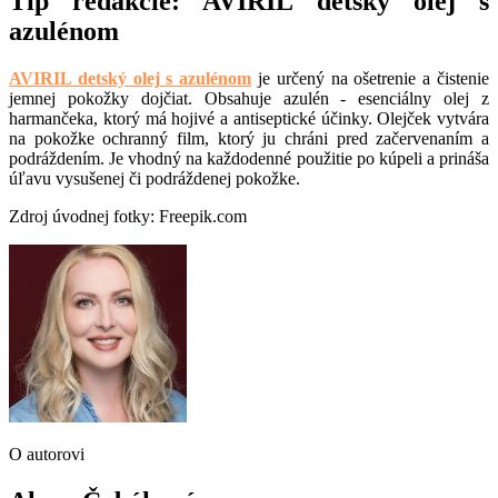
Tip redakcie: AVIRIL detský olej s
azulénom
AVIRIL detský olej s azulénom
je určený na ošetrenie a čistenie
jemnej pokožky dojčiat. Obsahuje azulén - esenciálny olej z
harmančeka, ktorý má hojivé a antiseptické účinky. Olejček vytvára
na pokožke ochranný film, ktorý ju chráni pred začervenaním a
podráždením. Je vhodný na každodenné použitie po kúpeli a prináša
úľavu vysušenej či podráždenej pokožke.
Zdroj úvodnej fotky: Freepik.com
O autorovi