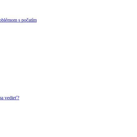
problémom s počatím
ba vedieť?