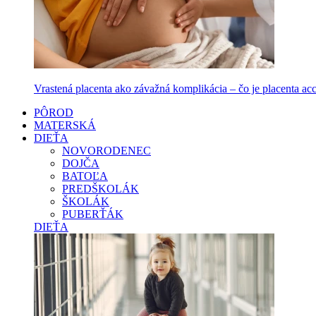
Vrastená placenta ako závažná komplikácia – čo je placenta accr
PÔROD
MATERSKÁ
DIEŤA
NOVORODENEC
DOJČA
BATOĽA
PREDŠKOLÁK
ŠKOLÁK
PUBERŤÁK
DIEŤA