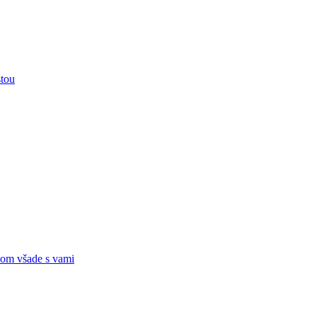
stou
om všade s vami