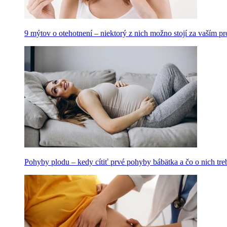
9 mýtov o otehotnení – niektorý z nich možno stojí za vaším 
Pohyby plodu – kedy cítiť prvé pohyby bábätka a čo o nich tre