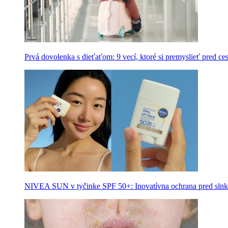
Prvá dovolenka s dieťaťom: 9 vecí, ktoré si premyslieť pred ce
NIVEA SUN v tyčinke SPF 50+: Inovatívna ochrana pred slnk