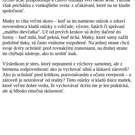
však prichádza z vonkajšieho sveta: z očakávaní, ktoré na ne kladie
spoločnosť.
Matky to cítia veľmi skoro – keď sa im namiesto otázok o zdraví
novorodenca kladú otázky o vzhľade, výzore, šatách či správaní
„malého dievčatka“. Už od prvých krokov sú dcéry tlačené do
formy – buď milá, buď pekná, buď tichá. Matky, ktoré samy zažili
podobné tlaky, sú často vnútorne rozpoltené. Na jednej strane chcú
svoje dcéry ochrániť pred rovnakými zraneniami, na druhej strane
im chýbajú nástroje, ako to urobiť inak.
Výsledkom je stres, ktorý nepramení z výchovy samotnej, ale z
bremena zodpovednosti: ako ju vychovať silnú a láskavú zároveň?
Ako ju uchrániť pred kritikou, porovnávaním a očami verejnosti – a
zároveň ju neizolovať od reality? Tieto otázky si kladú tisíce matiek,
ktoré veľmi dobre vedia, že vychovávať dcéru nie je len praktická,
ale aj hlboko emočná skúsenosť.