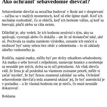
Ako ochrániť sebavedomie dievčat?
Sebavedomie dievčat sa nezačína budovať v škole ani v dospievaní
– začína sa v malých momentoch, keď sú ešte úplne malé. Keď ich
necháme rozhodnúť, čo si oblečú, keď ich berieme vážne, aj keď sa
hnevajú, plačú alebo sa cítia neisto.
Dôležité je, aby vedeli, že ich hodnota nesúvisí s tým, ako sa
správajú, vyzerajú alebo čo dokážu – ale že sú dostatočné také, aké
sú. Pochvala za snahu namiesto výsledku, uznanie ich emócií a
možnosť byť samy sebou bez obáv z odmietnutia – to sú základy
silného vnútorného ja.
Rodičia, najmä matky, môžu byť pre dcéry zrkadlom sebahodnoty.
Ak matka o sebe hovorí s rešpektom, nastavuje hranice a neobetuje
sa neustále pre iných, dcéra sa to učí prirodzene. Ak však dievča
vidí, že žena je až posledná na vlastnom zozname priorít, môže si
začať myslieť, že byť ženou znamená zabúdať na seba. Ochrániť
sebavedomie dievčaťa teda znamená ukázať jej, že byť autentická je
v poriadku – a že vlastná hodnota nie je niečo, čo musí neustále
dokazovať.
Reklama