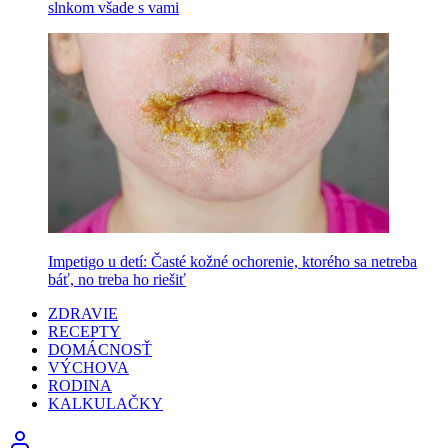
slnkom všade s vami
Impetigo u detí: Časté kožné ochorenie, ktorého sa netreba
báť, no treba ho riešiť
ZDRAVIE
RECEPTY
DOMÁCNOSŤ
VÝCHOVA
RODINA
KALKULAČKY