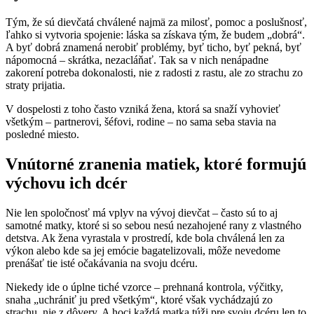
Tým, že sú dievčatá chválené najmä za milosť, pomoc a poslušnosť,
ľahko si vytvoria spojenie: láska sa získava tým, že budem „dobrá“.
A byť dobrá znamená nerobiť problémy, byť ticho, byť pekná, byť
nápomocná – skrátka, nezacláňať. Tak sa v nich nenápadne
zakorení potreba dokonalosti, nie z radosti z rastu, ale zo strachu zo
straty prijatia.
V dospelosti z toho často vzniká žena, ktorá sa snaží vyhovieť
všetkým – partnerovi, šéfovi, rodine – no sama seba stavia na
posledné miesto.
Vnútorné zranenia matiek, ktoré formujú
výchovu ich dcér
Nie len spoločnosť má vplyv na vývoj dievčat – často sú to aj
samotné matky, ktoré si so sebou nesú nezahojené rany z vlastného
detstva. Ak žena vyrastala v prostredí, kde bola chválená len za
výkon alebo kde sa jej emócie bagatelizovali, môže nevedome
prenášať tie isté očakávania na svoju dcéru.
Niekedy ide o úplne tiché vzorce – prehnaná kontrola, výčitky,
snaha „uchrániť ju pred všetkým“, ktoré však vychádzajú zo
strachu, nie z dôvery. A hoci každá matka túži pre svoju dcéru len to