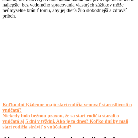
najlepšie, bez vedomého spracovania vlastných zážitkov môže
neúmyselne brániť tomu, aby jej dieťa žilo slobodnejší a zdravší
príbeh.
Koľko dní týždenne majú starí rodičia venovať starostlivosti o
vnúčatá?
Niekedy bolo bežnou praxou, že sa starí rodičia starali o
vnúčatá aj 5 dní v týždni. Ako je to dnes? Koľko dní by mali
starí rodičia stráviť s vnúčatami?