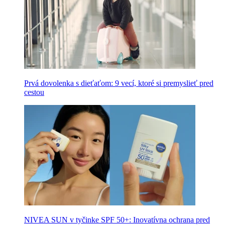
Prvá dovolenka s dieťaťom: 9 vecí, ktoré si premyslieť pred
cestou
NIVEA SUN v tyčinke SPF 50+: Inovatívna ochrana pred