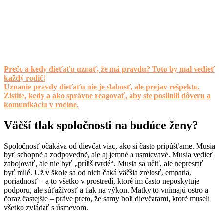
Prečo a kedy dieťaťu uznať, že má pravdu? Toto by mal vedieť
každý rodič!
Uznanie pravdy dieťaťu nie je slabosť, ale prejav rešpektu.
Zistite, kedy a ako správne reagovať, aby ste posilnili dôveru a
komunikáciu v rodine.
Väčší tlak spoločnosti na budúce ženy?
Spoločnosť očakáva od dievčat viac, ako si často pripúšťame. Musia
byť schopné a zodpovedné, ale aj jemné a usmievavé. Musia vedieť
zabojovať, ale nie byť „príliš tvrdé“. Musia sa učiť, ale neprestať
byť milé. Už v škole sa od nich čaká väčšia zrelosť, empatia,
poriadnosť – a to všetko v prostredí, ktoré im často neposkytuje
podporu, ale súťaživosť a tlak na výkon. Matky to vnímajú ostro a
čoraz častejšie – práve preto, že samy boli dievčatami, ktoré museli
všetko zvládať s úsmevom.