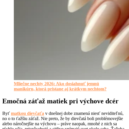
Mliečne nechty 2026: Ako dosiahnuť jemnú
manikúru, ktorá pristane aj krátkym nechtom?
Emočná záťaž matiek pri výchove dcér
Byť
matkou dievčaťa
v dnešnej dobe znamená niesť neviditeľnú,
no o to ťažšiu záťaž. Nie preto, že by dievčatá boli problémovejšie
alebo náročnejšie na výchovu – práve naopak, mnohé z nich sa
rýchlo učia, prispôsobujú a citlivo vnímajú svet okolo seba. Ťažoba