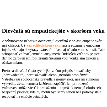
Dievčatá sú empatickejšie v skoršom veku
Z vývinového hľadiska dospievajú dievčatá v oblasti empatie skôr
než chlapci. Už v
predškolskom veku
lepšie rozumejú emóciám
iných, všímajú si výrazy tváre, tón hlasu aj náladu v miestnosti. Táto
schopnosť vnímať jemné nuansy medziľudských vzťahov je síce
dar, no zároveň ich robí zraniteľnejšími voči vonkajším tlakom a
očakávaniam.
Preto sa dievčatá často rýchlejšie začnú prispôsobovať, aby
„nezavadzali“, „nezaťažovali“ alebo „nerobili problémy“.
Vstrebávajú spoločenské pravidlá a normy skôr, než im stihneme
vysvetliť, že sa nemusia každému zapáčiť. Ich prirodzená
vnímavosť môže viesť k preťaženiu – najmä ak nemajú okolo seba
bezpečný priestor, kde by mohli byť samy sebou bez potreby stále
reagovať na emócie ostatných.