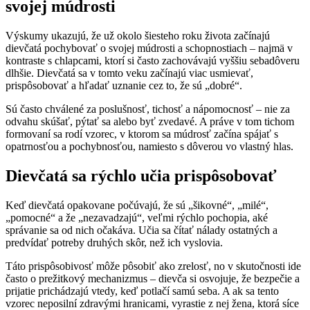
svojej múdrosti
Výskumy ukazujú, že už okolo šiesteho roku života začínajú
dievčatá pochybovať o svojej múdrosti a schopnostiach – najmä v
kontraste s chlapcami, ktorí si často zachovávajú vyššiu sebadôveru
dlhšie. Dievčatá sa v tomto veku začínajú viac usmievať,
prispôsobovať a hľadať uznanie cez to, že sú „dobré“.
Sú často chválené za poslušnosť, tichosť a nápomocnosť – nie za
odvahu skúšať, pýtať sa alebo byť zvedavé. A práve v tom tichom
formovaní sa rodí vzorec, v ktorom sa múdrosť začína spájať s
opatrnosťou a pochybnosťou, namiesto s dôverou vo vlastný hlas.
Dievčatá sa rýchlo učia prispôsobovať
Keď dievčatá opakovane počúvajú, že sú „šikovné“, „milé“,
„pomocné“ a že „nezavadzajú“, veľmi rýchlo pochopia, aké
správanie sa od nich očakáva. Učia sa čítať nálady ostatných a
predvídať potreby druhých skôr, než ich vyslovia.
Táto prispôsobivosť môže pôsobiť ako zrelosť, no v skutočnosti ide
často o prežitkový mechanizmus – dievča si osvojuje, že bezpečie a
prijatie prichádzajú vtedy, keď potlačí samú seba. A ak sa tento
vzorec neposilní zdravými hranicami, vyrastie z nej žena, ktorá síce