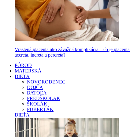
Vrastená placenta ako závažná komplikácia – čo je placenta
accreta, increta a percreta?
PÔROD
MATERSKÁ
DIEŤA
NOVORODENEC
DOJČA
BATOĽA
PREDŠKOLÁK
ŠKOLÁK
PUBERŤÁK
DIEŤA