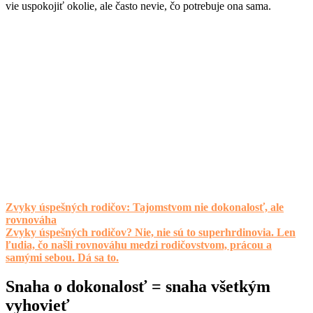
vie uspokojiť okolie, ale často nevie, čo potrebuje ona sama.
Zvyky úspešných rodičov: Tajomstvom nie dokonalosť, ale
rovnováha
Zvyky úspešných rodičov? Nie, nie sú to superhrdinovia. Len
ľudia, čo našli rovnováhu medzi rodičovstvom, prácou a
samými sebou. Dá sa to.
Snaha o dokonalosť = snaha všetkým
vyhovieť