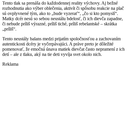
Tento tlak sa prenáša do každodennej reality výchovy. Aj bežné
rozhodnutia ako výber oblečenia, aktivít či spôsobu reakcie na plač
sú ovplyvnené tým, ako to „bude vyzerať“, „čo si kto pomyslí“.
Matky dcér nesú so sebou neustálu bdelosť, či ich dievča zapadne,
či nebude príliš výrazné, príliš tiché, príliš rebelantské – skrátka
„príliš“.
Tento neustály balans medzi prijatím spoločnosťou a zachovaním
autentickosti dcéry je vyčerpávajúci. A práve preto je dôležité
pomenovať, že emočná únava matiek dievčat často nepramení z ich
detí – ale z tlaku, aký na tie deti vyvíja svet okolo nich.
Reklama