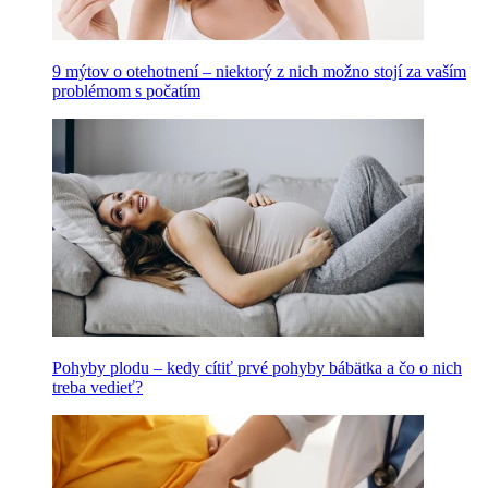
9 mýtov o otehotnení – niektorý z nich možno stojí za vaším
problémom s počatím
Pohyby plodu – kedy cítiť prvé pohyby bábätka a čo o nich
treba vedieť?