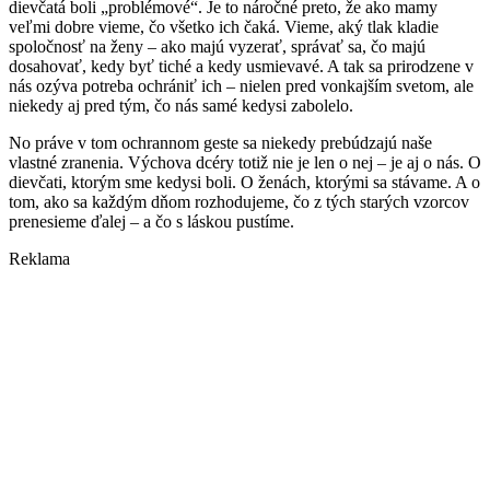
dievčatá boli „problémové“. Je to náročné preto, že ako mamy
veľmi dobre vieme, čo všetko ich čaká. Vieme, aký tlak kladie
spoločnosť na ženy – ako majú vyzerať, správať sa, čo majú
dosahovať, kedy byť tiché a kedy usmievavé. A tak sa prirodzene v
nás ozýva potreba ochrániť ich – nielen pred vonkajším svetom, ale
niekedy aj pred tým, čo nás samé kedysi zabolelo.
No práve v tom ochrannom geste sa niekedy prebúdzajú naše
vlastné zranenia. Výchova dcéry totiž nie je len o nej – je aj o nás. O
dievčati, ktorým sme kedysi boli. O ženách, ktorými sa stávame. A o
tom, ako sa každým dňom rozhodujeme, čo z tých starých vzorcov
prenesieme ďalej – a čo s láskou pustíme.
Reklama