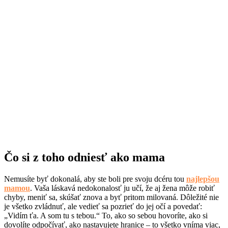
Čo si z toho odniesť ako mama
Nemusíte byť dokonalá, aby ste boli pre svoju dcéru tou
najlepšou
mamou
. Vaša láskavá nedokonalosť ju učí, že aj žena môže robiť
chyby, meniť sa, skúšať znova a byť pritom milovaná. Dôležité nie
je všetko zvládnuť, ale vedieť sa pozrieť do jej očí a povedať:
„Vidím ťa. A som tu s tebou.“ To, ako so sebou hovoríte, ako si
dovolíte odpočívať, ako nastavujete hranice – to všetko vníma viac,