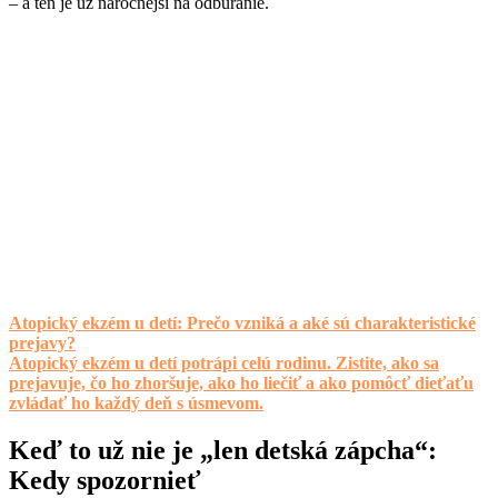
– a ten je už náročnejší na odbúranie.
Atopický ekzém u detí: Prečo vzniká a aké sú charakteristické
prejavy?
Atopický ekzém u detí potrápi celú rodinu. Zistite, ako sa
prejavuje, čo ho zhoršuje, ako ho liečiť a ako pomôcť dieťaťu
zvládať ho každý deň s úsmevom.
Keď to už nie je „len detská zápcha“:
Kedy spozornieť