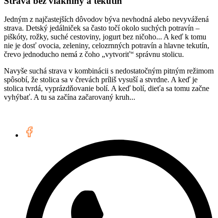
Strava bez vlákniny a tekutín
Jedným z najčastejších dôvodov býva nevhodná alebo nevyvážená
strava. Detský jedálniček sa často točí okolo suchých potravín –
piškóty, rožky, suché cestoviny, jogurt bez ničoho... A keď k tomu
nie je dosť ovocia, zeleniny, celozrnných potravín a hlavne tekutín,
črevo jednoducho nemá z čoho „vytvoriť“ správnu stolicu.
Navyše suchá strava v kombinácii s nedostatočným pitným režimom
spôsobí, že stolica sa v črevách príliš vysuší a stvrdne. A keď je
stolica tvrdá, vyprázdňovanie bolí. A keď bolí, dieťa sa tomu začne
vyhýbať. A tu sa začína začarovaný kruh...