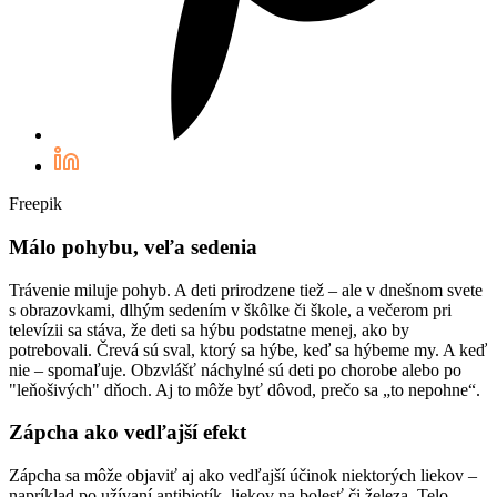
Freepik
Málo pohybu, veľa sedenia
Trávenie miluje pohyb. A deti prirodzene tiež – ale v dnešnom svete
s obrazovkami, dlhým sedením v škôlke či škole, a večerom pri
televízii sa stáva, že deti sa hýbu podstatne menej, ako by
potrebovali. Črevá sú sval, ktorý sa hýbe, keď sa hýbeme my. A keď
nie – spomaľuje. Obzvlášť náchylné sú deti po chorobe alebo po
"leňošivých" dňoch. Aj to môže byť dôvod, prečo sa „to nepohne“.
Zápcha ako vedľajší efekt
Zápcha sa môže objaviť aj ako vedľajší účinok niektorých liekov –
napríklad po užívaní antibiotík, liekov na bolesť či železa. Telo