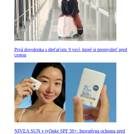
Prvá dovolenka s dieťaťom: 9 vecí, ktoré si premyslieť pred
cestou
NIVEA SUN v tyčinke SPF 50+: Inovatívna ochrana pred