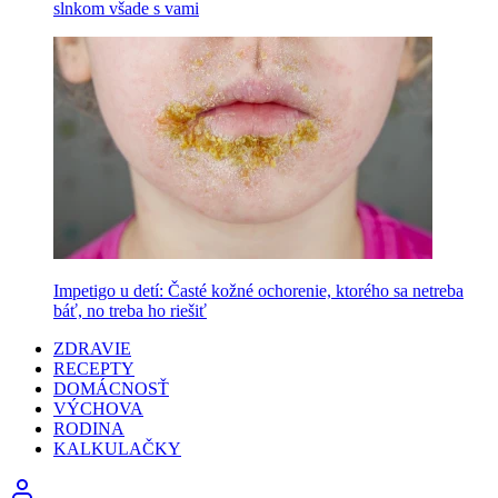
slnkom všade s vami
Impetigo u detí: Časté kožné ochorenie, ktorého sa netreba
báť, no treba ho riešiť
ZDRAVIE
RECEPTY
DOMÁCNOSŤ
VÝCHOVA
RODINA
KALKULAČKY