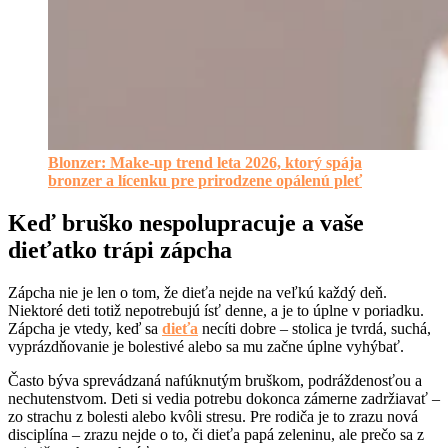
Blonzer: Make-up trend leta 2026, ktorý spája
bronzer a lícenku pre prirodzene opálenú pleť
Keď bruško nespolupracuje a vaše
dieťatko trápi zápcha
Zápcha nie je len o tom, že dieťa nejde na veľkú každý deň.
Niektoré deti totiž nepotrebujú ísť denne, a je to úplne v poriadku.
Zápcha je vtedy, keď sa
dieťa
necíti dobre – stolica je tvrdá, suchá,
vyprázdňovanie je bolestivé alebo sa mu začne úplne vyhýbať.
Často býva sprevádzaná nafúknutým bruškom, podráždenosťou a
nechutenstvom. Deti si vedia potrebu dokonca zámerne zadržiavať –
zo strachu z bolesti alebo kvôli stresu. Pre rodiča je to zrazu nová
disciplína – zrazu nejde o to, či dieťa papá zeleninu, ale prečo sa z