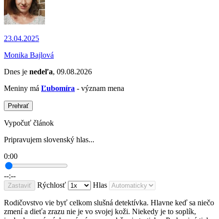
23.04.2025
Monika Bajlová
Dnes je
nedeľa
, 09.08.2026
Meniny má
Ľubomíra
- význam mena
Prehrať
Vypočuť článok
Pripravujem slovenský hlas...
0:00
--:--
Rýchlosť
Hlas
Zastaviť
Rodičovstvo vie byť celkom slušná detektívka. Hlavne keď sa niečo
zmení a dieťa zrazu nie je vo svojej koži. Niekedy je to soplík,