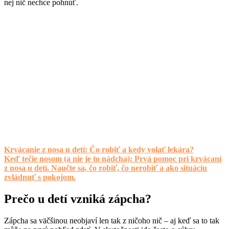
nej nič nechce pohnúť.
Krvácanie z nosa u detí: Čo robiť a kedy volať lekára?
Keď tečie nosom (a nie je to nádcha): Prvá pomoc pri krvácaní
z nosa u detí. Naučte sa, čo robiť, čo nerobiť a ako situáciu
zvládnuť s pokojom.
Prečo u detí vzniká zápcha?
Zápcha sa väčšinou neobjaví len tak z ničoho nič – aj keď sa to tak