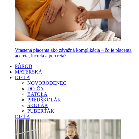
Vrastená placenta ako závažná komplikácia – čo je placenta
accreta, increta a percreta?
PÔROD
MATERSKÁ
DIEŤA
NOVORODENEC
DOJČA
BATOĽA
PREDŠKOLÁK
ŠKOLÁK
PUBERŤÁK
DIEŤA