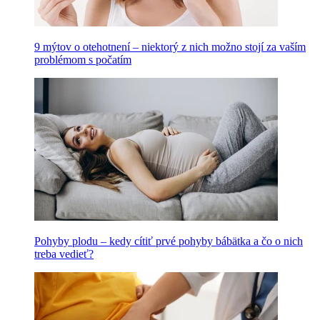
9 mýtov o otehotnení – niektorý z nich možno stojí za vaším
problémom s počatím
Pohyby plodu – kedy cítiť prvé pohyby bábätka a čo o nich
treba vedieť?