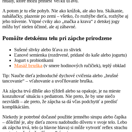
rituály, ktoré môžu priniesť veľkú úľavu.
A potom je tu ešte pohyb. Nie ako krúžok, ale ako hra. Skákanie,
naháňačky, plazenie po zemi – všetko, čo rozhýbe dieťa, rozhýbe aj
jeho trávenie. Vtipné cviky ako „mačka a krava“ z detskej jogy
môžu byť nielen účinné, ale aj zábavné.
Pomôžte detskému telu pri zápche prirodzene
Sušené slivky alebo šťava zo sliviek
Ľanové semienka (rozdrvené, pridané do kaše alebo jogurtu)
Jogurt s probiotikami
Masáž bruška
(v smere hodinových ručičiek), teplý obklad
Tip: Naučte dieťa jednoduché dychové cvičenia alebo „brušné
tancovanie“ – vťahovanie a uvoľňovanie bruška.
Ak zápcha trvá dlhšie ako týždeň alebo sa opakuje, je na mieste
konzultovať situáciu s pediatrom. Nie preto, že by sme niečo
nezvládli – ale preto, že zápcha sa dá včas podchytiť a predísť
komplikáciám.
Niekedy je potrebné dočasné použitie jemného sirupu alebo čapíka
– dôležité je, aby dieťa znovu nadobudlo dôveru v svoje telo. Lebo
ak zápcha trvá, telo (a hlavne hlava) si môže vytvoriť reflex strachu