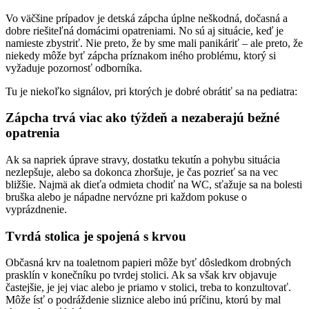
Vo väčšine prípadov je detská zápcha úplne neškodná, dočasná a
dobre riešiteľná domácimi opatreniami. No sú aj situácie, keď je
namieste zbystriť. Nie preto, že by sme mali panikáriť – ale preto, že
niekedy môže byť zápcha príznakom iného problému, ktorý si
vyžaduje pozornosť odborníka.
Tu je niekoľko signálov, pri ktorých je dobré obrátiť sa na pediatra:
Zápcha trvá viac ako týždeň a nezaberajú bežné
opatrenia
Ak sa napriek úprave stravy, dostatku tekutín a pohybu situácia
nezlepšuje, alebo sa dokonca zhoršuje, je čas pozrieť sa na vec
bližšie. Najmä ak dieťa odmieta chodiť na WC, sťažuje sa na bolesti
bruška alebo je nápadne nervózne pri každom pokuse o
vyprázdnenie.
Tvrdá stolica je spojená s krvou
Občasná krv na toaletnom papieri môže byť dôsledkom drobných
prasklín v konečníku po tvrdej stolici. Ak sa však krv objavuje
častejšie, je jej viac alebo je priamo v stolici, treba to konzultovať.
Môže ísť o podráždenie sliznice alebo inú príčinu, ktorú by mal