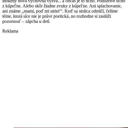
inokedy nová výchovná výzva... a občas je to ticho. Podozrivé ticho
z kúpeľne. Alebo skôr žiadne zvuky z kúpeľne. Ani splachovanie,
ani známe „mami, poď mi utrieť“. Keď sa stolica odmlčí, čelíme
téme, ktorá síce nie je práve poetická, no rozhodne si zaslúži
pozornosť – zápcha u detí.
Reklama