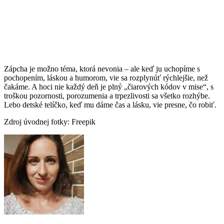
Zápcha je možno téma, ktorá nevonia – ale keď ju uchopíme s
pochopením, láskou a humorom, vie sa rozplynúť rýchlejšie, než
čakáme. A hoci nie každý deň je plný „čiarových kódov v mise“, s
troškou pozornosti, porozumenia a trpezlivosti sa všetko rozhýbe.
Lebo detské telíčko, keď mu dáme čas a lásku, vie presne, čo robiť.
Zdroj úvodnej fotky: Freepik