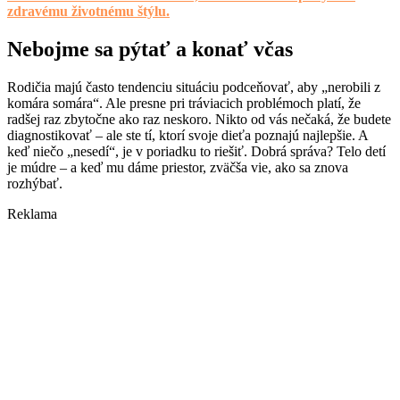
zdravému životnému štýlu.
Nebojme sa pýtať a konať včas
Rodičia majú často tendenciu situáciu podceňovať, aby „nerobili z
komára somára“. Ale presne pri tráviacich problémoch platí, že
radšej raz zbytočne ako raz neskoro. Nikto od vás nečaká, že budete
diagnostikovať – ale ste tí, ktorí svoje dieťa poznajú najlepšie. A
keď niečo „nesedí“, je v poriadku to riešiť. Dobrá správa? Telo detí
je múdre – a keď mu dáme priestor, zväčša vie, ako sa znova
rozhýbať.
Reklama