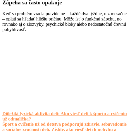
Zápcha sa často opakuje
Keď sa problém vracia pravidelne – každé dva týždne, raz mesačne
– oplatí sa hľadať hlbšiu príčinu. Môže ísť o funkčnú zápchu, no
rovnako aj o zlozvyky, psychické bloky alebo nedostatočnú črevnú
pohyblivosť.
Dôležitá fyzická aktivita detí: Ako viesť deti k športu a cvičeniu
už odmalička?
Šport a cvičenie už od detstva podporujú zdravie, sebavedomie
a sociálne zručnosti detí. Zistite, ako viesť deti k pohybu a