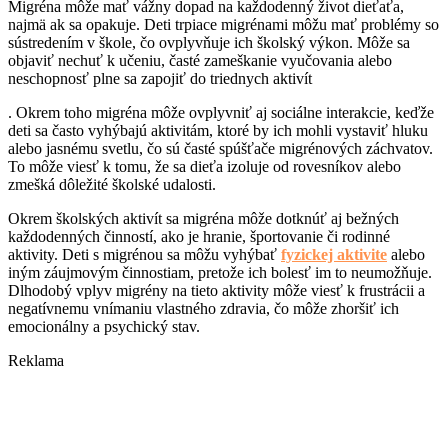
Migréna môže mať vážny dopad na každodenný život dieťaťa,
najmä ak sa opakuje. Deti trpiace migrénami môžu mať problémy so
sústredením v škole, čo ovplyvňuje ich školský výkon. Môže sa
objaviť nechuť k učeniu, časté zameškanie vyučovania alebo
neschopnosť plne sa zapojiť do triednych aktivít
. Okrem toho migréna môže ovplyvniť aj sociálne interakcie, keďže
deti sa často vyhýbajú aktivitám, ktoré by ich mohli vystaviť hluku
alebo jasnému svetlu, čo sú časté spúšťače migrénových záchvatov.
To môže viesť k tomu, že sa dieťa izoluje od rovesníkov alebo
zmešká dôležité školské udalosti.
Okrem školských aktivít sa migréna môže dotknúť aj bežných
každodenných činností, ako je hranie, športovanie či rodinné
aktivity. Deti s migrénou sa môžu vyhýbať
fyzickej aktivite
alebo
iným záujmovým činnostiam, pretože ich bolesť im to neumožňuje.
Dlhodobý vplyv migrény na tieto aktivity môže viesť k frustrácii a
negatívnemu vnímaniu vlastného zdravia, čo môže zhoršiť ich
emocionálny a psychický stav.
Reklama