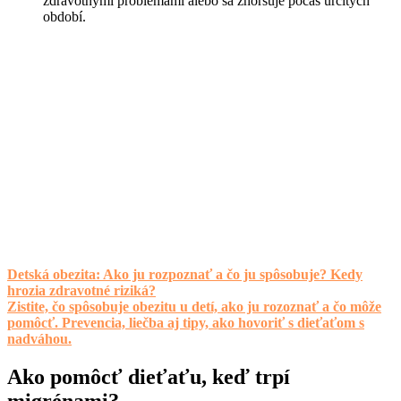
zdravotnými problémami alebo sa zhoršuje počas určitých
období.
Detská obezita: Ako ju rozpoznať a čo ju spôsobuje? Kedy
hrozia zdravotné riziká?
Zistite, čo spôsobuje obezitu u detí, ako ju rozoznať a čo môže
pomôcť. Prevencia, liečba aj tipy, ako hovoriť s dieťaťom s
nadváhou.
Ako pomôcť dieťaťu, keď trpí
migrénami?