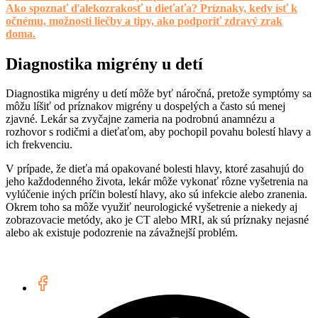
Ako spoznať ďalekozrakosť u dieťaťa? Príznaky, kedy ísť k
očnému, možnosti liečby a tipy, ako podporiť zdravý zrak
doma.
Diagnostika migrény u detí
Diagnostika migrény u detí môže byť náročná, pretože symptómy sa
môžu líšiť od príznakov migrény u dospelých a často sú menej
zjavné. Lekár sa zvyčajne zameria na podrobnú anamnézu a
rozhovor s rodičmi a dieťaťom, aby pochopil povahu bolestí hlavy a
ich frekvenciu.
V prípade, že dieťa má opakované bolesti hlavy, ktoré zasahujú do
jeho každodenného života, lekár môže vykonať rôzne vyšetrenia na
vylúčenie iných príčin bolestí hlavy, ako sú infekcie alebo zranenia.
Okrem toho sa môže využiť neurologické vyšetrenie a niekedy aj
zobrazovacie metódy, ako je CT alebo MRI, ak sú príznaky nejasné
alebo ak existuje podozrenie na závažnejší problém.