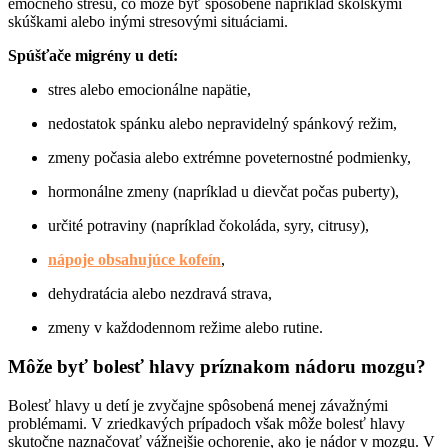
emočného stresu, čo môže byť spôsobené napríklad školskými
skúškami alebo inými stresovými situáciami.
Spúšťače migrény u detí:
stres alebo emocionálne napätie,
nedostatok spánku alebo nepravidelný spánkový režim,
zmeny počasia alebo extrémne poveternostné podmienky,
hormonálne zmeny (napríklad u dievčat počas puberty),
určité potraviny (napríklad čokoláda, syry, citrusy),
nápoje obsahujúce kofeín
,
dehydratácia alebo nezdravá strava,
zmeny v každodennom režime alebo rutine.
Môže byť bolesť hlavy príznakom nádoru mozgu?
Bolesť hlavy u detí je zvyčajne spôsobená menej závažnými
problémami. V zriedkavých prípadoch však môže bolesť hlavy
skutočne naznačovať vážnejšie ochorenie, ako je nádor v mozgu. V