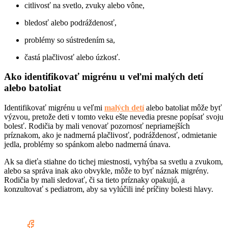
citlivosť na svetlo, zvuky alebo vône,
bledosť alebo podráždenosť,
problémy so sústredením sa,
častá plačlivosť alebo úzkosť.
Ako identifikovať migrénu u veľmi malých detí
alebo batoliat
Identifikovať migrénu u veľmi
malých detí
alebo batoliat môže byť
výzvou, pretože deti v tomto veku ešte nevedia presne popísať svoju
bolesť. Rodičia by mali venovať pozornosť nepriamejších
príznakom, ako je nadmerná plačlivosť, podráždenosť, odmietanie
jedla, problémy so spánkom alebo nadmerná únava.
Ak sa dieťa stiahne do tichej miestnosti, vyhýba sa svetlu a zvukom,
alebo sa správa inak ako obvykle, môže to byť náznak migrény.
Rodičia by mali sledovať, či sa tieto príznaky opakujú, a
konzultovať s pediatrom, aby sa vylúčili iné príčiny bolesti hlavy.