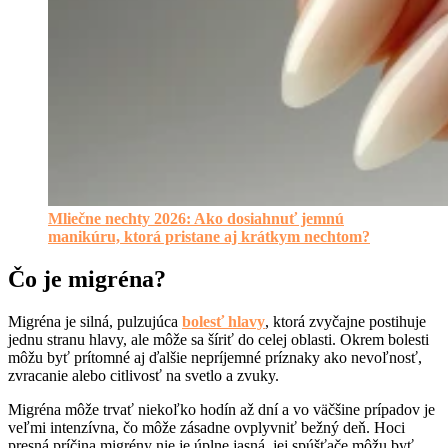
Mliečne nechty 2026: Ako dosiahnuť jemnú
manikúru, ktorá pristane aj krátkym nechtom?
Čo je migréna?
Migréna je silná, pulzujúca
bolesť hlavy
, ktorá zvyčajne postihuje
jednu stranu hlavy, ale môže sa šíriť do celej oblasti. Okrem bolesti
môžu byť prítomné aj ďalšie nepríjemné príznaky ako nevoľnosť,
zvracanie alebo citlivosť na svetlo a zvuky.
Migréna môže trvať niekoľko hodín až dní a vo väčšine prípadov je
veľmi intenzívna, čo môže zásadne ovplyvniť bežný deň. Hoci
presná príčina migrény nie je úplne jasná, jej spúšťače môžu byť