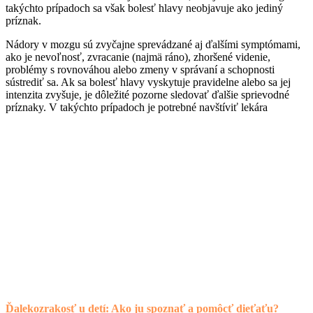
takýchto prípadoch sa však bolesť hlavy neobjavuje ako jediný
príznak.
Nádory v mozgu sú zvyčajne sprevádzané aj ďalšími symptómami,
ako je nevoľnosť, zvracanie (najmä ráno), zhoršené videnie,
problémy s rovnováhou alebo zmeny v správaní a schopnosti
sústrediť sa. Ak sa bolesť hlavy vyskytuje pravidelne alebo sa jej
intenzita zvyšuje, je dôležité pozorne sledovať ďalšie sprievodné
príznaky. V takýchto prípadoch je potrebné navštíviť lekára
Ďalekozrakosť u detí: Ako ju spoznať a pomôcť dieťaťu?