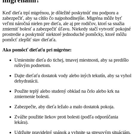
Keď dieťa trpí migrénou, je dôležité poskytnúť mu podporu a
zabezpečiť, aby sa cítilo čo najpohodlnejšie. Migréna môže byť
veľmi náročná nielen pre dieťa, ale aj pre rodičov, ktorí sa snažia
zmierniť bolesť a zabezpečiť úľavu. Niekedy stačí vytvoriť pokojné
prostredie a poskytnúť niektoré jednoduché pomôcky, ktoré môžu
pomôcť zlepšiť stav dieťaťa.
Ako pomôcť dieťaťu pri migréne:
Umiestnite dieťa do tichej, tmavej miestnosti, aby sa predišlo
rušivým podnetom.
Dajte dieťaťu dostatok vody alebo iných tekutín, aby sa vyhol
dehydratácii.
Použite teplý alebo studený obklad na čelo alebo krk na
zmiernenie bolesti.
Zabezpečte, aby dieťa ležalo a malo dostatok pokoja.
Zvážte použitie liekov proti bolesti (podľa odporúčania
lekára).
Udržujte pravidelný spánok a vyhnite sa stresovým situáciám,