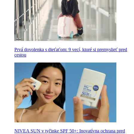
Prvá dovolenka s dieťaťom: 9 vecí, ktoré si premyslieť pred
cestou
NIVEA SUN v tyčinke SPF 50+: Inovatívna ochrana pred