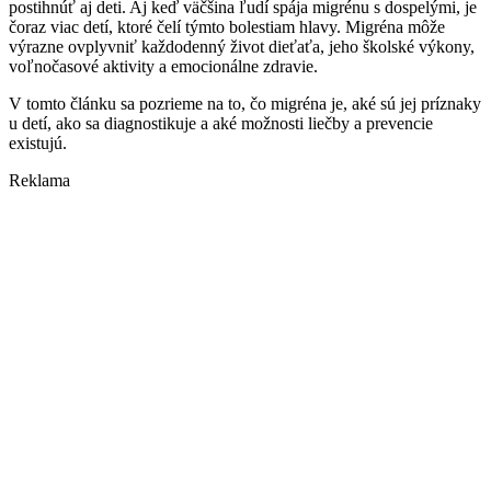
postihnúť aj deti. Aj keď väčšina ľudí spája migrénu s dospelými, je
čoraz viac detí, ktoré čelí týmto bolestiam hlavy. Migréna môže
výrazne ovplyvniť každodenný život dieťaťa, jeho školské výkony,
voľnočasové aktivity a emocionálne zdravie.
V tomto článku sa pozrieme na to, čo migréna je, aké sú jej príznaky
u detí, ako sa diagnostikuje a aké možnosti liečby a prevencie
existujú.
Reklama