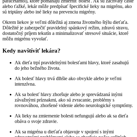
paracetamol), ktoré pomáhajú zmierniť bolesť. Ak sú záchvaty časté
alebo ťažké, lekár môže predpísať špecifické lieky na migrénu, ako
sú triptány alebo iné lieky na prevenciu migrény.
Okrem liekov je veľmi dôležitá aj zmena životného štýlu dieťaťa.
Dôležité je zabezpečiť pravidelný spánkový režim, zdravú stravu,
dostatočný príjem tekutín a minimalizovať stresové situácie, ktoré
môžu migrénu vyvolať.
Kedy navštíviť lekára?
Ak dieťa trpí pravidelnými bolesťami hlavy, ktoré zasahujú
do jeho bežného života.
Ak bolesť hlavy trvá dlhšie ako obvykle alebo je veľmi
intenzívna.
Ak sa bolesť hlavy zhoršuje alebo je sprevádzaná inými
závažnými príznakmi, ako sú zvracanie, problémy s
rovnováhou, zhoršené videnie alebo neurologické symptómy.
Ak lieky na zmiernenie bolesti nefungujú alebo ak sa dieťa
obáva o svoje zdravie.
Ak sa migréna u dieťaťa objavuje v spojení s inými