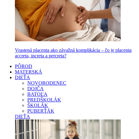
Vrastená placenta ako závažná komplikácia – čo je placenta
accreta, increta a percreta?
PÔROD
MATERSKÁ
DIEŤA
NOVORODENEC
DOJČA
BATOĽA
PREDŠKOLÁK
ŠKOLÁK
PUBERŤÁK
DIEŤA