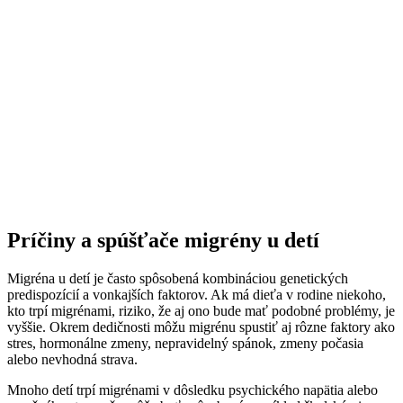
Príčiny a spúšťače migrény u detí
Migréna u detí je často spôsobená kombináciou genetických
predispozícií a vonkajších faktorov. Ak má dieťa v rodine niekoho,
kto trpí migrénami, riziko, že aj ono bude mať podobné problémy, je
vyššie. Okrem dedičnosti môžu migrénu spustiť aj rôzne faktory ako
stres, hormonálne zmeny, nepravidelný spánok, zmeny počasia
alebo nevhodná strava.
Mnoho detí trpí migrénami v dôsledku psychického napätia alebo