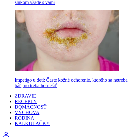
slnkom všade s vami
Impetigo u detí: Časté kožné ochorenie, ktorého sa netreba
báť, no treba ho riešiť
ZDRAVIE
RECEPTY
DOMÁCNOSŤ
VÝCHOVA
RODINA
KALKULAČKY