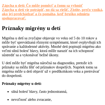
Zápcha u detí: Čo môže pomôcť a čomu sa vyhnúť
Zápcha u detí vie potrápiť, no dá sa riešiť. Zistite, prečo vzniká,
ako jej predchádzať a čo pomáha, keď bruško odmieta
spolupracovať.
Príznaky migrény u detí
Migréna u detí sa zvyčajne objavuje vo veku od 5 do 10 rokov a
môže byť sprevádzaná rôznymi symptómami, ktoré ovplyvňujú ich
správanie a každodenné aktivity. Mnohé deti popisujú migrénu ako
veľmi silnú bolesť hlavy, ktorá môže naraziť na ich schopnosť
sústrediť sa a vykonávať bežné úkony.
U detí môže byť migréna náročná na diagnostiku, pretože ich
príznaky sa môžu líšiť od príznakov dospelých. Napriek tomu sa
migréna môže u detí objaviť už v predškolskom veku a pretrvávať
do dospelosti.
Príznaky migrény u detí:
silná bolesť hlavy, často jednostranná,
nevoľnosť alebo zvracanie,