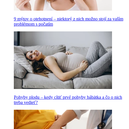
9 mýtov o otehotnení – niektorý z nich možno stojí za vaším
problémom s počatím
Pohyby plodu – kedy cítiť prvé pohyby bábätka a čo o nich
treba vedieť?