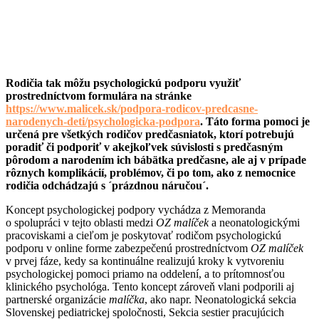
Rodičia tak môžu psychologickú podporu využiť
prostredníctvom formulára na stránke
https://www.malicek.sk/podpora-rodicov-predcasne-
narodenych-deti/psychologicka-podpora
. Táto forma pomoci je
určená pre všetkých rodičov predčasniatok, ktorí potrebujú
poradiť či podporiť v akejkoľvek súvislosti s predčasným
pôrodom a narodením ich bábätka predčasne, ale aj v prípade
rôznych komplikácií, problémov, či po tom, ako z nemocnice
rodičia odchádzajú s ´prázdnou náručou´.
Koncept psychologickej podpory vychádza z Memoranda
o spolupráci v tejto oblasti medzi
OZ malíček
a neonatologickými
pracoviskami a cieľom je poskytovať rodičom psychologickú
podporu v online forme zabezpečenú prostredníctvom
OZ malíček
v prvej fáze, kedy sa kontinuálne realizujú kroky k vytvoreniu
psychologickej pomoci priamo na oddelení, a to prítomnosťou
klinického psychológa. Tento koncept zároveň vlani podporili aj
partnerské organizácie
malíčka
, ako napr. Neonatologická sekcia
Slovenskej pediatrickej spoločnosti, Sekcia sestier pracujúcich