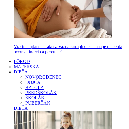
Vrastená placenta ako závažná komplikácia – čo je placenta
accreta, increta a percreta?
PÔROD
MATERSKÁ
DIEŤA
NOVORODENEC
DOJČA
BATOĽA
PREDŠKOLÁK
ŠKOLÁK
PUBERŤÁK
DIEŤA