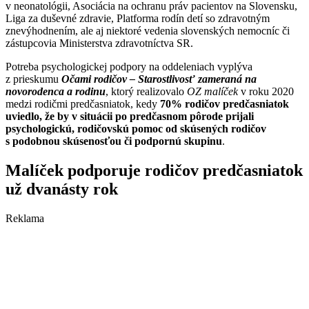
v neonatológii, Asociácia na ochranu práv pacientov na Slovensku,
Liga za duševné zdravie, Platforma rodín detí so zdravotným
znevýhodnením, ale aj niektoré vedenia slovenských nemocníc či
zástupcovia Ministerstva zdravotníctva SR.
Potreba psychologickej podpory na oddeleniach vyplýva
z prieskumu
Očami rodičov – Starostlivosť zameraná na
novorodenca a rodinu
, ktorý realizovalo
OZ malíček
v roku 2020
medzi rodičmi predčasniatok, kedy
70% rodičov predčasniatok
uviedlo, že by v situácii po predčasnom pôrode prijali
psychologickú, rodičovskú pomoc od skúsených rodičov
s podobnou skúsenosťou či podpornú skupinu
.
Malíček podporuje rodičov predčasniatok
už dvanásty rok
Reklama