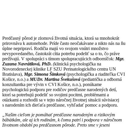
Predčasný pôrod je zlomová životná situácia, ktorá sa mnohokrát
prirovnáva k autonehode. Príde často neočakávane a nikto nás na ňu
úplne nepripraví. Rodičia majú vo svojom vnútri množstvo
nevypovedaného, častokrát cítia potrebu podeliť sa o to, čo práve
prežívajú. V spolupráci s tímom spolupracujúcich odborníčok:
Mgr.
Zuzana Navrátilová, PhD.
(
klinická psychologička na
Novorodeneckej klinike LF SZU Perinatologického centra UN
Bratislava),
Mgr. Simona Šimková
(psychologička a riaditeľka CVI
Košice, n.o.) a
MUDr. Martina Švekušová
(pediatrička a odborná
konzultantka pre vývin v CVI Košice, n.o.), ponúkame
psychologickú podporu pre rodičov predčasne narodených detí,
ktorí sa potrebujú podeliť so svojimi pocitmi, problémami a
otázkami a rozhodli sa v tejto náročnej životnej situácii súvisiacej
s narodením ich dieťaťa predčasne, vyhľadať pomoc a podporu.
„Našim cieľom je pomáhať predčasne narodeným a rizikovým
bábätkám, ale aj ich rodinám, k čomu patrí i podpora v náročnom
životnom období po predčasnom pôrode. Preto sme v jeseni