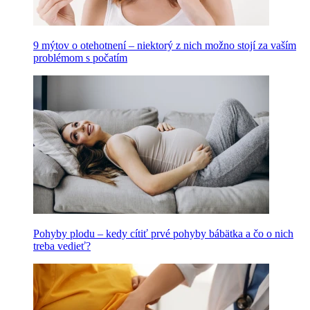
9 mýtov o otehotnení – niektorý z nich možno stojí za vaším
problémom s počatím
Pohyby plodu – kedy cítiť prvé pohyby bábätka a čo o nich
treba vedieť?