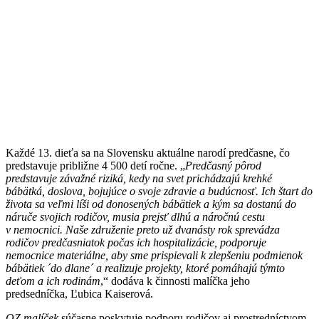
Každé 13. dieťa sa na Slovensku aktuálne narodí predčasne, čo
predstavuje približne 4 500 detí ročne. „
Predčasný pôrod
predstavuje závažné riziká, kedy na svet prichádzajú krehké
bábätká, doslova, bojujúce o svoje zdravie a budúcnosť. Ich štart do
života sa veľmi líši od donosených bábätiek a kým sa dostanú do
náruče svojich rodičov, musia prejsť dlhú a náročnú cestu
v nemocnici. Naše združenie preto už dvanásty rok sprevádza
rodičov predčasniatok počas ich hospitalizácie, podporuje
nemocnice materiálne, aby sme prispievali k zlepšeniu podmienok
bábätiek ´do dlane´ a realizuje projekty, ktoré pomáhajú týmto
deťom a ich rodinám
,“ dodáva k činnosti malíčka jeho
predsedníčka, Ľubica Kaiserová.
OZ malíček
súčasne poskytuje podporu rodičov aj prostredníctvom