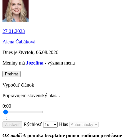
27.01.2023
Alena Čabáková
Dnes je
štvrtok
, 06.08.2026
Meniny má
Jozefína
- význam mena
Prehrať
Vypočuť článok
Pripravujem slovenský hlas...
0:00
--:--
Rýchlosť
Hlas
Zastaviť
OZ malíček
ponúka
bezplatne
pomoc rodinám predčasne