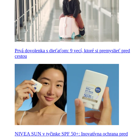
Prvá dovolenka s dieťaťom: 9 vecí, ktoré si premyslieť pred
cestou
NIVEA SUN v tyčinke SPF 50+: Inovatívna ochrana pred