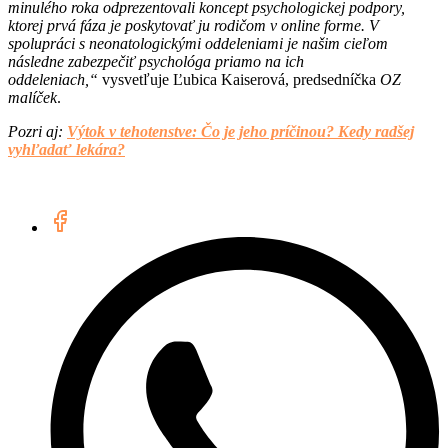
minulého roka odprezentovali koncept psychologickej podpory,
ktorej prvá fáza je poskytovať ju rodičom v online forme. V
spolupráci s neonatologickými oddeleniami je našim cieľom
následne zabezpečiť psychológa priamo na ich
oddeleniach,“
vysvetľuje Ľubica Kaiserová, predsedníčka
OZ
malíček
.
Pozri aj:
Výtok v tehotenstve: Čo je jeho príčinou? Kedy radšej
vyhľadať lekára?