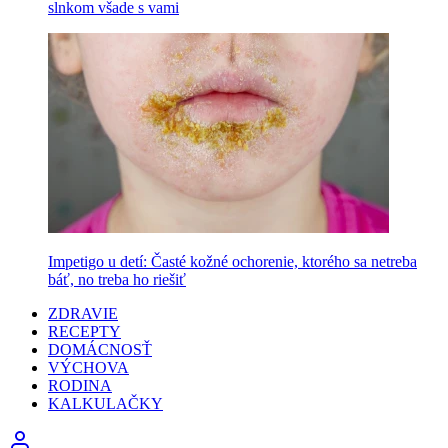
slnkom všade s vami
Impetigo u detí: Časté kožné ochorenie, ktorého sa netreba
báť, no treba ho riešiť
ZDRAVIE
RECEPTY
DOMÁCNOSŤ
VÝCHOVA
RODINA
KALKULAČKY