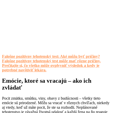
Falošne pozitívny tehotenský test: Aké môžu byť príčiny?
Falošne pozitívny tehotenský test môže mať rôzne príčiny.
Prečítajte si, čo všetko môže ovplyvniť výsledok a kedy je
potrebné navštíviť lekára.
Emócie, ktoré sa vracajú – ako ich
zvládať
Pocit zmätku, smútku, viny, obavy z budúcnosti – všetky tieto
emócie sú prirodzené. Môžu sa vracať v rôznych chvíľach, niekedy
aj vtedy, keď už máte pocit, že ste sa rozhodli. Neplánované
tehotenstvo je závažná životná udalosť a každá žena na ňu reaguje