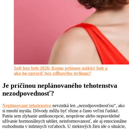
Soft box bob 2026: Komu pristane mäkký bob a
ako ho upraviť bez zdĺhavého stylingu?
Je príčinou neplánovaného tehotenstva
nezodpovednosť?
Neplánované tehotenstvo
nevzniká len „nezodpovednosťou“, ako
si mnohí myslia. Dôvody môžu byť rôzne a často veľmi ľudské.
Patria sem zlyhanie antikoncepcie, nesprávne alebo nepravidelné
užívanie hormonálnych tabliet, neinformovanosť, ale aj emocionálne
rozhodnutia v intímnych vzťahoch. U niektorých žien ide o situácie,