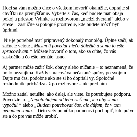
Hoci sa vám možno chce o všetkom hovoriť okamžite, doprajte si
chvíľku na premýšľanie. Vyberte si čas, keď budete mať obaja
pokoj a priestor. Vyhnite sa rozhovorom „medzi dverami“ alebo v
strese – zaslúžite si pokojné prostredie, kde budete môcť byť
úprimní.
Nie je potrebné mať pripravený dokonalý monológ. Úplne stačí, ak
začnete vetou:
„Musím ti povedať niečo dôležité a sama to ešte
spracovávam.“
Môžete hovoriť o tom, ako sa cítite, čo vás
zaskočilo a čo ešte nemáte jasno.
Aj partner môže zažiť šok, obavy alebo mlčanie – to neznamená, že
ho to nezaujíma. Každý spracováva nečakané správy po svojom.
Dajte mu čas, podobne ako ste si ho dopriali vy. Spoločné
rozhodnutie prichádza až po rozhovore – nie pred ním.
Možno zatiaľ netušíte, ako ďalej, ale viete, že potrebujete podporu.
Povedzte to.
„Nepotrebujem od teba riešenia, len aby si ma
vypočul.“
alebo
„Budem potrebovať čas, ale dúfam, že v tom
nebudem sama.“
Tieto vety pomôžu partnerovi pochopiť, kde práve
ste a čo pre vás môže urobiť.