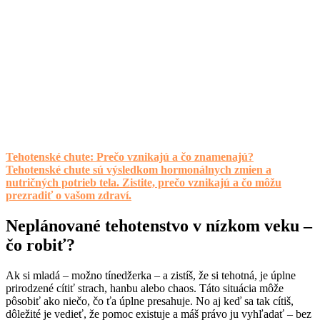
Tehotenské chute: Prečo vznikajú a čo znamenajú?
Tehotenské chute sú výsledkom hormonálnych zmien a
nutričných potrieb tela. Zistite, prečo vznikajú a čo môžu
prezradiť o vašom zdraví.
Neplánované tehotenstvo v nízkom veku –
čo robiť?
Ak si mladá – možno tínedžerka – a zistíš, že si tehotná, je úplne
prirodzené cítiť strach, hanbu alebo chaos. Táto situácia môže
pôsobiť ako niečo, čo ťa úplne presahuje. No aj keď sa tak cítiš,
dôležité je vedieť, že pomoc existuje a máš právo ju vyhľadať – bez