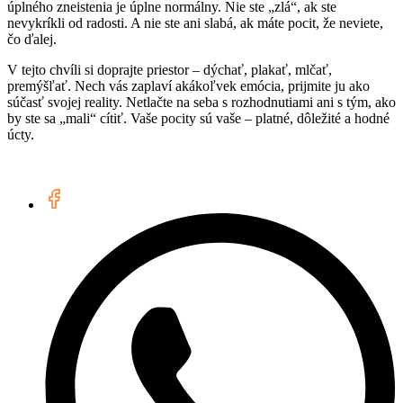
úplného zneistenia je úplne normálny. Nie ste „zlá“, ak ste
nevykríkli od radosti. A nie ste ani slabá, ak máte pocit, že neviete,
čo ďalej.
V tejto chvíli si doprajte priestor – dýchať, plakať, mlčať,
premýšľať. Nech vás zaplaví akákoľvek emócia, prijmite ju ako
súčasť svojej reality. Netlačte na seba s rozhodnutiami ani s tým, ako
by ste sa „mali“ cítiť. Vaše pocity sú vaše – platné, dôležité a hodné
úcty.