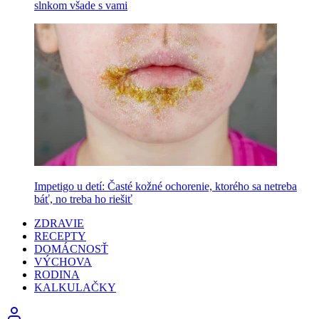
slnkom všade s vami
Impetigo u detí: Časté kožné ochorenie, ktorého sa netreba
báť, no treba ho riešiť
ZDRAVIE
RECEPTY
DOMÁCNOSŤ
VÝCHOVA
RODINA
KALKULAČKY