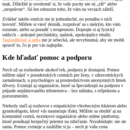
inak. Dôležité je uvedomiť si, že vaše pocity nie sú „zlé“ alebo
„nesprávne“. Sú len odrazom toho, že vám na veciach záleží.
Zvládať takéto emócie nie je jednoduché, no pomáha o nich
hovoriť. Môžete si viesť denník, rozprávať sa s niekým, kto vám
rozumie, alebo sa poradiť s terapeutom. Doprajte si aj fyzický
oddych – pokojné prechádzky, spánok, upokojujúce rituály.
Starostlivosť o seba
nie je sebecká, ale nevyhnutná, aby ste mohli
spraviť to, čo je pre vás najlepšie.
Kde hľadať pomoc a podporu
Nech už sa rozhodnete akokoľvek, podpora je dostupná. Pomoc
môžete nájsť v poradenských centrách pre ženy, v zdravotníckych
zariadeniach, u psychológov aj prostredníctvom anonymných liniek
dôvery. Existujú aj organizácie, ktoré sa špecializujú na podporu v
prípade neplánovaného tehotenstva – bez nátlaku, s rešpektom a
porozumením.
Niekedy stačí aj rozhovor s empatickým všeobecným lekárom alebo
gynekológom, ktorý vás nasmeruje ďalej. Môžete sa obrátiť aj na
komunitné centrá, neziskové organizácie alebo online platformy,
ktoré ponúkajú bezpečný priestor na zdieľanie. Nezabúdajte: nie ste
sama. Pomoc existuje a zaslúžite si ju – nech je vaša cesta