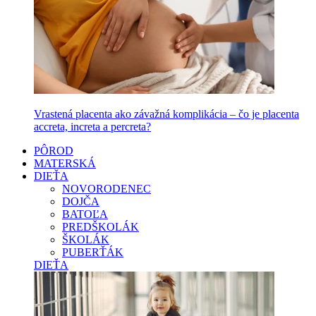
Vrastená placenta ako závažná komplikácia – čo je placenta
accreta, increta a percreta?
PÔROD
MATERSKÁ
DIEŤA
NOVORODENEC
DOJČA
BATOĽA
PREDŠKOLÁK
ŠKOLÁK
PUBERŤÁK
DIEŤA