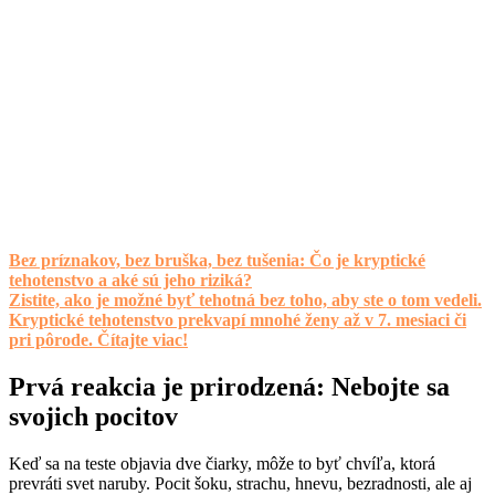
Bez príznakov, bez bruška, bez tušenia: Čo je kryptické
tehotenstvo a aké sú jeho riziká?
Zistite, ako je možné byť tehotná bez toho, aby ste o tom vedeli.
Kryptické tehotenstvo prekvapí mnohé ženy až v 7. mesiaci či
pri pôrode. Čítajte viac!
Prvá reakcia je prirodzená: Nebojte sa
svojich pocitov
Keď sa na teste objavia dve čiarky, môže to byť chvíľa, ktorá
prevráti svet naruby. Pocit šoku, strachu, hnevu, bezradnosti, ale aj