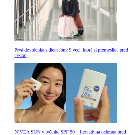
Prvá dovolenka s dieťaťom: 9 vecí, ktoré si premyslieť pred
cestou
NIVEA SUN v tyčinke SPF 50+: Inovatívna ochrana pred