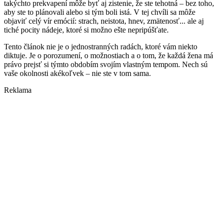
takýchto prekvapení môže byť aj zistenie, že ste tehotná – bez toho,
aby ste to plánovali alebo si tým boli istá. V tej chvíli sa môže
objaviť celý vír emócií: strach, neistota, hnev, zmätenosť... ale aj
tiché pocity nádeje, ktoré si možno ešte nepripúšťate.
Tento článok nie je o jednostranných radách, ktoré vám niekto
diktuje. Je o porozumení, o možnostiach a o tom, že každá žena má
právo prejsť si týmto obdobím svojím vlastným tempom. Nech sú
vaše okolnosti akékoľvek – nie ste v tom sama.
Reklama