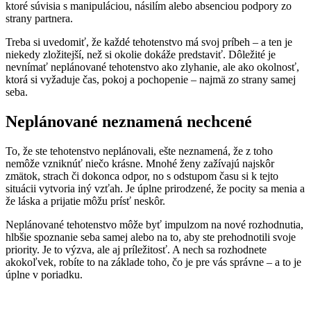
ktoré súvisia s manipuláciou, násilím alebo absenciou podpory zo
strany partnera.
Treba si uvedomiť, že každé tehotenstvo má svoj príbeh – a ten je
niekedy zložitejší, než si okolie dokáže predstaviť. Dôležité je
nevnímať neplánované tehotenstvo ako zlyhanie, ale ako okolnosť,
ktorá si vyžaduje čas, pokoj a pochopenie – najmä zo strany samej
seba.
Neplánované neznamená nechcené
To, že ste tehotenstvo neplánovali, ešte neznamená, že z toho
nemôže vzniknúť niečo krásne. Mnohé ženy zažívajú najskôr
zmätok, strach či dokonca odpor, no s odstupom času si k tejto
situácii vytvoria iný vzťah. Je úplne prirodzené, že pocity sa menia a
že láska a prijatie môžu prísť neskôr.
Neplánované tehotenstvo môže byť impulzom na nové rozhodnutia,
hlbšie spoznanie seba samej alebo na to, aby ste prehodnotili svoje
priority. Je to výzva, ale aj príležitosť. A nech sa rozhodnete
akokoľvek, robíte to na základe toho, čo je pre vás správne – a to je
úplne v poriadku.