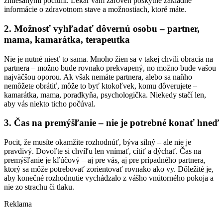
zmiešanými pocitmi. Lekár vám zároveň poskytne základné
informácie o zdravotnom stave a možnostiach, ktoré máte.
2. Možnosť vyhľadať dôvernú osobu – partner,
mama, kamarátka, terapeutka
Nie je nutné niesť to sama. Mnoho žien sa v takej chvíli obracia na
partnera – možno bude rovnako prekvapený, no možno bude vašou
najväčšou oporou. Ak však nemáte partnera, alebo sa naňho
nemôžete obrátiť, môže to byť ktokoľvek, komu dôverujete –
kamarátka, mama, poradkyňa, psychologička. Niekedy stačí len,
aby vás niekto ticho počúval.
3. Čas na premýšľanie – nie je potrebné konať hneď
Pocit, že musíte okamžite rozhodnúť, býva silný – ale nie je
pravdivý. Dovoľte si chvíľu len vnímať, cítiť a dýchať. Čas na
premýšľanie je kľúčový – aj pre vás, aj pre prípadného partnera,
ktorý sa môže potrebovať zorientovať rovnako ako vy. Dôležité je,
aby konečné rozhodnutie vychádzalo z vášho vnútorného pokoja a
nie zo strachu či tlaku.
Reklama