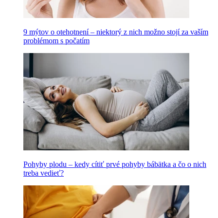
9 mýtov o otehotnení – niektorý z nich možno stojí za vaším
problémom s počatím
Pohyby plodu – kedy cítiť prvé pohyby bábätka a čo o nich
treba vedieť?