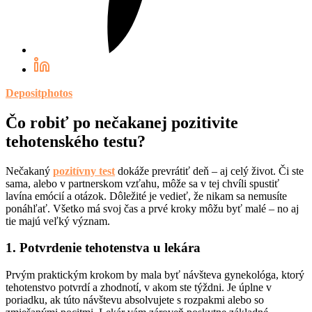
Depositphotos
Čo robiť po nečakanej pozitivite
tehotenského testu?
Nečakaný
pozitívny test
dokáže prevrátiť deň – aj celý život. Či ste
sama, alebo v partnerskom vzťahu, môže sa v tej chvíli spustiť
lavína emócií a otázok. Dôležité je vedieť, že nikam sa nemusíte
ponáhľať. Všetko má svoj čas a prvé kroky môžu byť malé – no aj
tie majú veľký význam.
1. Potvrdenie tehotenstva u lekára
Prvým praktickým krokom by mala byť návšteva gynekológa, ktorý
tehotenstvo potvrdí a zhodnotí, v akom ste týždni. Je úplne v
poriadku, ak túto návštevu absolvujete s rozpakmi alebo so