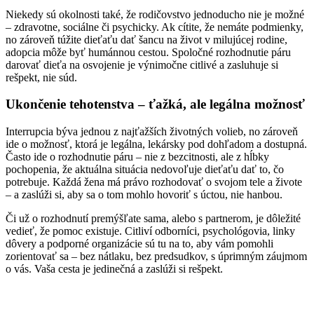
Niekedy sú okolnosti také, že rodičovstvo jednoducho nie je možné
– zdravotne, sociálne či psychicky. Ak cítite, že nemáte podmienky,
no zároveň túžite dieťaťu dať šancu na život v milujúcej rodine,
adopcia môže byť humánnou cestou. Spoločné rozhodnutie páru
darovať dieťa na osvojenie je výnimočne citlivé a zasluhuje si
rešpekt, nie súd.
Ukončenie tehotenstva – ťažká, ale legálna možnosť
Interrupcia býva jednou z najťažších životných volieb, no zároveň
ide o možnosť, ktorá je legálna, lekársky pod dohľadom a dostupná.
Často ide o rozhodnutie páru – nie z bezcitnosti, ale z hĺbky
pochopenia, že aktuálna situácia nedovoľuje dieťaťu dať to, čo
potrebuje. Každá žena má právo rozhodovať o svojom tele a živote
– a zaslúži si, aby sa o tom mohlo hovoriť s úctou, nie hanbou.
Či už o rozhodnutí premýšľate sama, alebo s partnerom, je dôležité
vedieť, že pomoc existuje. Citliví odborníci, psychológovia, linky
dôvery a podporné organizácie sú tu na to, aby vám pomohli
zorientovať sa – bez nátlaku, bez predsudkov, s úprimným záujmom
o vás. Vaša cesta je jedinečná a zaslúži si rešpekt.